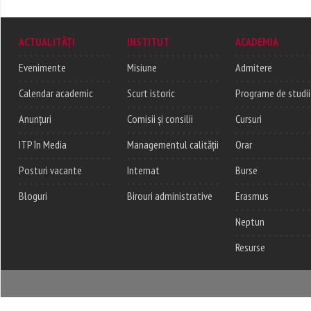
ACTUALITĂȚI
INSTITUT
ACADEMIA
Evenimente
Misiune
Admitere
Calendar academic
Scurt istoric
Programe de studii
Anunțuri
Comisii și consilii
Cursuri
ITP în Media
Managementul calității
Orar
Posturi vacante
Internat
Burse
Bloguri
Birouri administrative
Erasmus
Neptun
Resurse