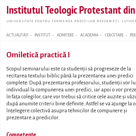
Skip t
Institutul Teologic Protestant di
main
conte
UNIVERSITATE PENTRU FORMAREA PREOȚILOR REFORMAȚI, LUTHER
ACTUALITĂȚI
INSTITUT
ADMITERE
ACADEMIA
CERCETARE
PE
Search form
Omiletică practică I
Scopul seminarului este ca studenţii să progreseze de la
recitarea textului biblic până la prezentarea unei predici
complete. După prezentarea profesorului, studenţii vor lu
individual la compunerea unei predici, iar apoi o vor prez
în faţa colegilor, care vor trebui să critice cele auzite şi văz
după anumite criterii bine definite. Astfel se va ajunge la o
înţelegere colectivă asupra tehnicilor de compunere şi
prezentare a predicilor.
Competențe