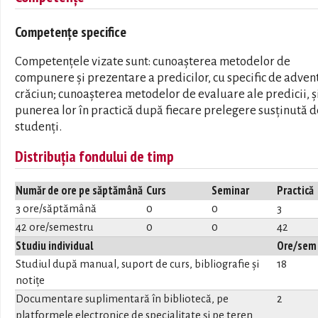
Competențe specifice
Competențele vizate sunt: cunoașterea metodelor de
compunere și prezentare a predicilor, cu specific de advent
crăciun; cunoașterea metodelor de evaluare ale predicii, ș
punerea lor în practică după fiecare prelegere susținută d
studenți.
Distribuția fondului de timp
Număr de ore pe săptămână
Curs
Seminar
Practică
3 ore/săptămână
0
0
3
42 ore/semestru
0
0
42
Studiu individual
Ore/sem
Studiul după manual, suport de curs, bibliografie și
18
notițe
Documentare suplimentară în bibliotecă, pe
2
platformele electronice de specialitate și pe teren