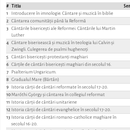
#
Titlu
Se
1
Introducere în imnologie. Cântare și muzică în biblie
2
Cântarea comunității până la Reformă
3
Cântările bisericești ale Reformei. Cântările lui Martin
Luther
4
Cântare biserisească și muzică în teologia lui Calvin și
Zwingli. Culegerea de psalmi hughenoți
5
Cântări bisericești protestanți maghiari
6
Cărțile de cântări bisericești maghiari din secolul 16.
7
Psalterium Ungaricum.
8
Gradualul Mare (Bărtân)
9
Istoria cărții de cântări reformate în secolul 17-20.
10
Maróthi György și cântarea în collegiul reformat
11
Istoria cărții de cântări unitariene
12
Istoria cărții de cântări evanghelice în secolul 17-20.
13
Istoria cărții de cântări romano-catholice maghiare în
secolul 16-20.