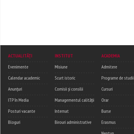
ACTUALITĂȚI
INSTITUT
ACADEMIA
Evenimente
Misiune
Admitere
Calendar academic
Scurt istoric
Programe de studii
Anunțuri
Comisii și consilii
Cursuri
ITP în Media
Managementul calității
Orar
Posturi vacante
Internat
Burse
Bloguri
Birouri administrative
Erasmus
Neptun