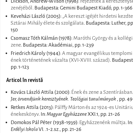
Dickson, Andrew-Wilson
(1998):
Fejezetek a kereszténys
zenéjéből
. Budapesta: Gemini Budapest Kiadó, pp. 1-366
Keveházi László
(2005):
„A kereszt igéjét hirdetni kezdt
Sztárai Mihály élete és szolgálata
. Budapesta: Luther, pp.
150
Csomasz Tóth Kálmán
(1978):
Maróthi György és a kollég
zene
. Budapesta: Akadémiai, pp. 1-239
Friedrich Károly
(1944):
A magyar evangélikus templomi
ének történetének vázalta (XVI-XVIII. század)
. Budapesta
pp. 1-123
Articol în revistă
Kovács László Attila
(2000):
Ének és zene a Szentírásban
Jer, örvendjünk keresztyének. Teológiai tanulmányok
, pp. 4
Retkes Attila
(2013):
Pálffy Márton és az 1924-es Unitári
énekeskönyv
. In:
Magyar Egyházzene
XXI.1, pp. 21-26
Domokos Pál Péter
(1938-1939):
Egyházzenénk múltja
. In:
Erdélyi Iskola
VI. .1-2.sz., pp. 21-26