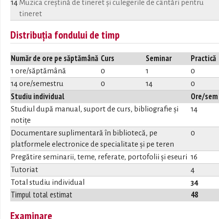
14
Muzica creștină de tineret și culegerile de cântări pentru
tineret
Distribuția fondului de timp
Număr de ore pe săptămână
Curs
Seminar
Practică
1 ore/săptămână
0
1
0
14 ore/semestru
0
14
0
Studiu individual
Ore/sem
Studiul după manual, suport de curs, bibliografie și
14
notițe
Documentare suplimentară în bibliotecă, pe
0
platformele electronice de specialitate și pe teren
Pregătire seminarii, teme, referate, portofolii și eseuri
16
Tutoriat
4
Total studiu individual
34
Timpul total estimat
48
Examinare