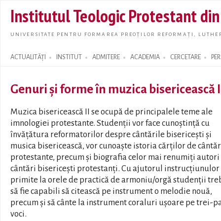
Skip t
Institutul Teologic Protestant di
main
conte
UNIVERSITATE PENTRU FORMAREA PREOȚILOR REFORMAȚI, LUTHER
ACTUALITĂȚI
INSTITUT
ADMITERE
ACADEMIA
CERCETARE
PE
Search form
Genuri și forme în muzica bisericească I
Muzica bisericească II se ocupă de principalele teme ale
imnologiei protestante. Studenții vor face cunoștință cu
învățătura reformatorilor despre cântările bisericești și
musica bisericească, vor cunoaște istoria cărților de cântăr
protestante, precum și biografia celor mai renumiți autori
cântări bisericești protestanți. Cu ajutorul instrucțiunulor
primite la orele de practică de armoniu/orgă studenții tre
să fie capabili să citească pe instrument o melodie nouă,
precum și să cânte la instrument coraluri ușoare pe trei-p
voci.