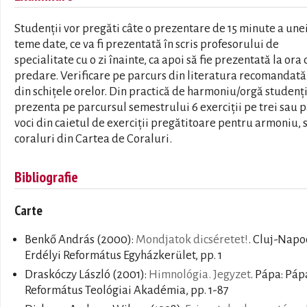
Studenţii vor pregăti câte o prezentare de 15 minute a une
teme date, ce va fi prezentată în scris profesorului de
specialitate cu o zi înainte, ca apoi să fie prezentată la ora
predare. Verificare pe parcurs din literatura recomandată 
din schiţele orelor. Din practică de harmoniu/orgă studenţi
prezenta pe parcursul semestrului 6 exerciţii pe trei sau 
voci din caietul de exerciţii pregătitoare pentru armoniu, 
coraluri din Cartea de Coraluri.
Bibliografie
Carte
Benkő András
(2000):
Mondjatok dicséretet!
. Cluj-Napo
Erdélyi Református Egyházkerület, pp. 1
Draskóczy László
(2001):
Himnológia. Jegyzet
. Pápa: Páp
Református Teológiai Akadémia, pp. 1-87