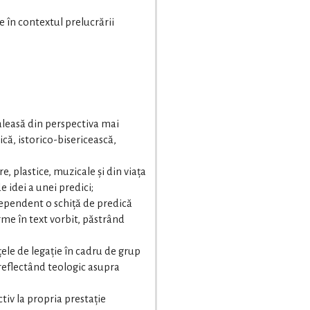
e în contextul prelucrării
 aleasă din perspectiva mai
că, istorico-bisericească,
are, plastice, muzicale și din viața
e idei a unei predici;
dependent o schiță de predică
rme în text vorbit, păstrând
țele de legație în cadru de grup
 reflectând teologic asupra
tiv la propria prestație