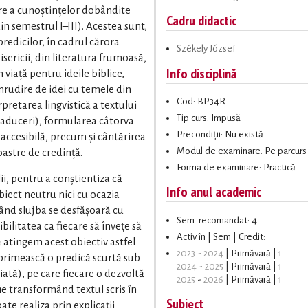
care a cunoștințelor dobândite
Cadru didactic
 semestrul I–III). Acestea sunt,
predicilor, în cadrul cărora
Székely József
bisericii, din literatura frumoasă,
Info disciplină
 viață pentru ideile biblice,
înrudire de idei cu temele din
Cod: BP34R
erpretarea lingvistică a textului
Tip curs: Impusă
traduceri), formularea câtorva
Precondiții: Nu există
accesibilă, precum și cântărirea
Modul de examinare: Pe parcurs
oastre de credință.
Forma de examinare: Practică
lii, pentru a conștientiza că
Info anul academic
iect neutru nici cu ocazia
 când slujba se desfășoară cu
Sem. recomandat: 4
bilitatea ca fiecare să învețe să
Activ în | Sem | Credit:
 atingem acest obiectiv astfel
2023
-
2024
| Primăvară | 1
ă primească o predică scurtă sub
2024
-
2025
| Primăvară | 1
ată), pe care fiecare o dezvoltă
2025
-
2026
| Primăvară | 1
 fie transformând textul scris în
Subiect
te realiza prin explicații