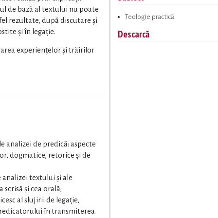
utul de bază al textului nu poate
Teologie practică
fel rezultate, după discutare și
stite și în legație.
Descarcă
rea experiențelor și trăirilor
e analizei de predică: aspecte
lor, dogmatice, retorice și de
analizei textului și ale
 scrisă și cea orală;
esc al slujirii de legație,
predicatorului în transmiterea