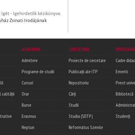
 Igét - Igehirdetők kézikönyve
.
ház Zsinati Irodájának
ACADEMIA
CERCETARE
PERSOANE
Admitere
Proiecte de cercetare
Cadre didac
Programe de studii
Publicații ale ITP
Emeriti
lii
Cursuri
Repozitoriu
Preot unive
alității
Orar
Cărți
Bibliotecă
Burse
Studii
Administra
trative
Erasmus
Studia (SDTP)
Studenți
Neptun
Református Szemle