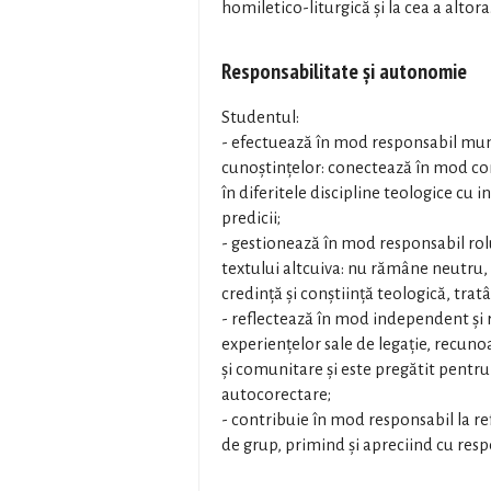
homiletico-liturgică și la cea a altora
Responsabilitate și autonomie
Studentul:
- efectuează în mod responsabil mun
cunoștințelor: conectează în mod co
în diferitele discipline teologice cu 
predicii;
- gestionează în mod responsabil rol
textului altcuiva: nu rămâne neutru, c
credință și conștiință teologică, trat
- reflectează în mod independent și 
experiențelor sale de legație, recun
și comunitare și este pregătit pentru
autocorectare;
- contribuie în mod responsabil la r
de grup, primind și apreciind cu respe