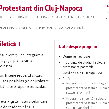
Skip to
 Protestant din Cluj-Napoca
H
main
E
content
OȚILOR REFORMAȚI, LUTHERANI ȘI UNITARIENI DIN ARDEAL
R
ACADEMIA
CERCETARE
PERSOANE
VIAȚA ACADEMICĂ
letică II
Date despre program
ăți: exercițiu de integrare a
Domeniu: Teologie
 legație, prelucrarea
Programul de studiu: Teologie
eologică.
protestantă pastorală
Ciclul de studii: Licență (BA)
lor. Începe procesul al cărui
Profil:
 vadă posibilitățile de utilizare
Program de licență teologia
bândite. Scopul este, așadar,
protestantă pastorală - Linia 
studiu reformată
Program de licență teologia
exerciții de natura celor care
protestantă pastorală - Linia 
se de studenți până la
studiu evanghelică