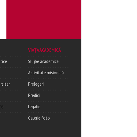
VIAȚA ACADEMICĂ
tice
Slujbe academice
Activitate misionară
rsitar
Prelegeri
Predici
ție
Legație
Galerie foto