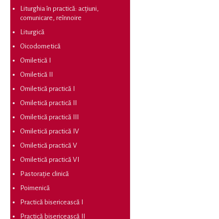
Liturghia în practică: acțiuni,
comunicare, reînnoire
Liturgică
Oicodometică
Omiletică I
Omiletică II
Omiletică practică I
Omiletică practică II
Omiletică practică III
Omiletică practică IV
Omiletică practică V
Omiletică practică VI
Pastorație clinică
Poimenică
Practică bisericească I
Practică bisericească II