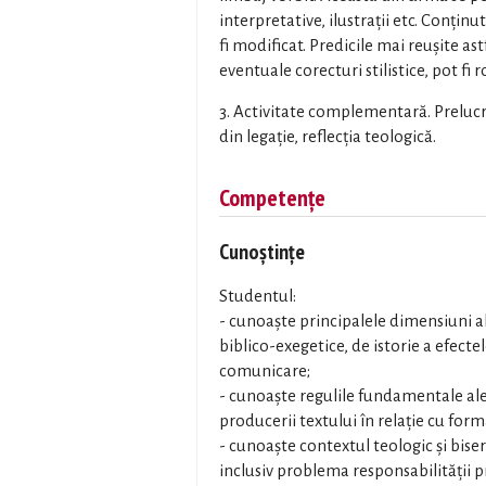
interpretative, ilustrații etc. Conțin
fi modificat. Predicile mai reușite ast
eventuale corecturi stilistice, pot fi ro
3. Activitate complementară. Prelucra
din legație, reflecția teologică.
Competențe
Cunoștințe
Studentul:
- cunoaște principalele dimensiuni al
biblico-exegetice, de istorie a efecte
comunicare;
- cunoaște regulile fundamentale ale 
producerii textului în relație cu forma
- cunoaște contextul teologic și biseric
inclusiv problema responsabilității 