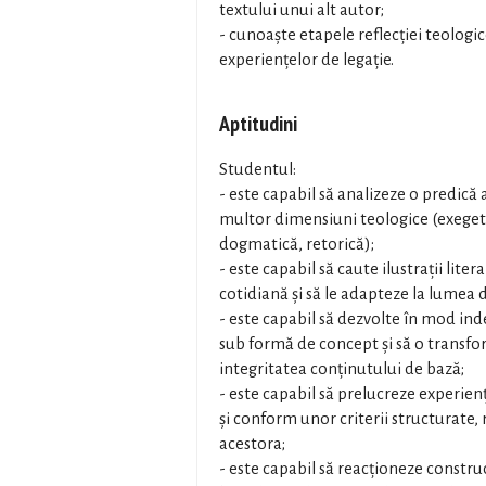
textului unui alt autor;
- cunoaște etapele reflecției teologic
experiențelor de legație.
Aptitudini
Studentul:
- este capabil să analizeze o predică
multor dimensiuni teologice (exegeti
dogmatică, retorică);
- este capabil să caute ilustrații liter
cotidiană și să le adapteze la lumea d
- este capabil să dezvolte în mod in
sub formă de concept și să o transfo
integritatea conținutului de bază;
- este capabil să prelucreze experien
și conform unor criterii structurate,
acestora;
- este capabil să reacționeze construc