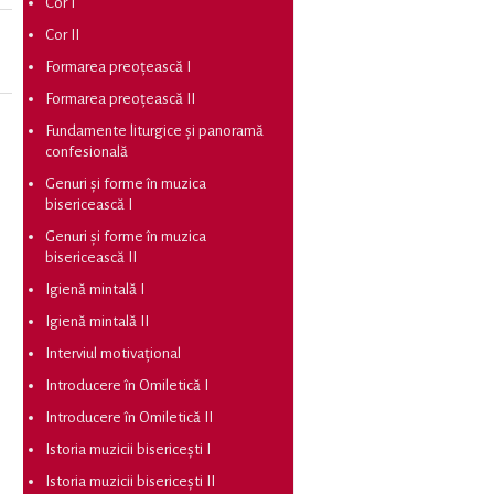
Cor I
Cor II
Formarea preoțească I
Formarea preoțească II
Fundamente liturgice și panoramă
confesională
Genuri și forme în muzica
bisericească I
Genuri și forme în muzica
bisericească II
Igienă mintală I
Igienă mintală II
Interviul motivațional
Introducere în Omiletică I
Introducere în Omiletică II
Istoria muzicii bisericești I
Istoria muzicii bisericești II