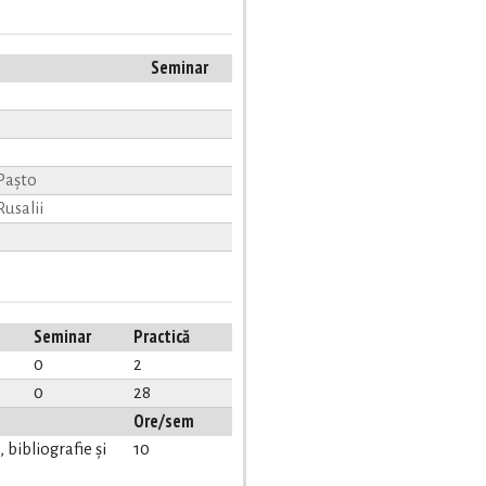
Seminar
 Pașto
Rusalii
Seminar
Practică
0
2
0
28
Ore/sem
bibliografie și
10