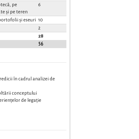
tecă, pe
6
te și pe teren
ortofolii și eseuri
10
2
28
56
edicii în cadrul analizei de
ltării conceptului
periențelor de legație