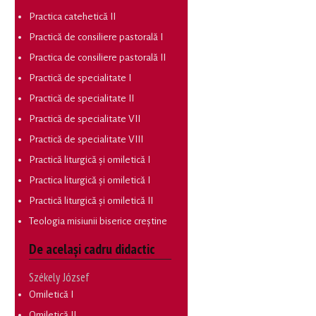
Practica catehetică II
Practică de consiliere pastorală I
Practica de consiliere pastorală II
Practică de specialitate I
Practică de specialitate II
Practică de specialitate VII
Practică de specialitate VIII
Practică liturgică și omiletică I
Practica liturgică și omiletică I
Practică liturgică și omiletică II
Teologia misiunii biserice creștine
De același cadru didactic
Székely József
Omiletică I
Omiletică II