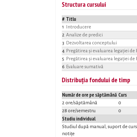
Structura cursului
#
Titlu
1
Introducere
2
Analize de predici
3
Dezvoltarea conceptului
4
Pregătirea și evaluarea legației de
5
Pregătirea și evaluarea legației de 
6
Evaluare sumativă
Distribuția fondului de timp
Număr de ore pe săptămână
Curs
2 ore/săptămână
0
28 ore/semestru
0
Studiu individual
Studiul după manual, suport de curs, 
notițe