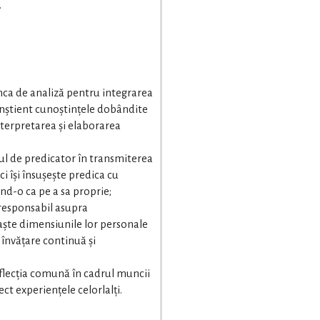
.
ca de analiză pentru integrarea
nștient cunoștințele dobândite
interpretarea și elaborarea
ul de predicator în transmiterea
i își însușește predica cu
ând-o ca pe a sa proprie;
responsabil asupra
oaște dimensiunile lor personale
 învățare continuă și
eflecția comună în cadrul muncii
ct experiențele celorlalți.