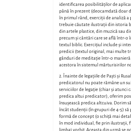
identificarea posibilităților de apli
până în prezent (deocamdată doar din
în primul rând, exerciții de analiză a 
trebuie căutate ilustrații din istoria 
din artele plastice, din muzică sau din
precum și cântări care se află într-o 
textul biblic. Exercițiul include și int
predicii (textul original, mai multe 
gânduri de meditație într-o manieră 
acestora în sistemul mărturisirilor n
2. Înainte de legațiile de Paști și Rusa
predicatorul nu poate rămâne un sub
serviciilor de legație (chiar și atunci
predica altui predicator), oferim posi
însușească predica altcuiva. Dorim să
încât studenții (în grupuri de 4-5) s
formă de concept (o schiță mai detali
în mod individual, fie prin ilustrații,
limbaj vorbit. Aceasta din urmă se poa