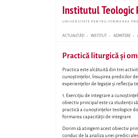
Institutul Teologic
UNIVERSITATE PENTRU FORMAREA PRE
ACTUALITĂȚI
INSTITUT
ADMITERE
Search form
Practică liturgică și omi
Practica este alcătuită din trei activit
cunoștințelor, însușirea predicilor de
experiențelor de legație și reflecția t
1. Exercițiu de integrare a cunoștințe
obiectiv principal este ca studenții să
practică a cunoștințelor teologice do
formarea capacității de integrare.
Dorim să atingem acest obiectiv prin 
conduc de la analiza unei predici ale