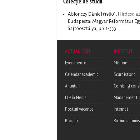
Colecție de studii
Ablonczy Dániel
(1980):
Hirdesd az
Budapesta: Magyar Református Egy
Sajtóosztálya, pp. 1-333
ACTUALITĂȚI
INSTITUT
Evenimente
Misiune
Calendar academic
Scurt istoric
Anunțuri
Comisii și consi
ITP în Media
Managementul c
Posturi vacante
Internat
Bloguri
Birouri adminis