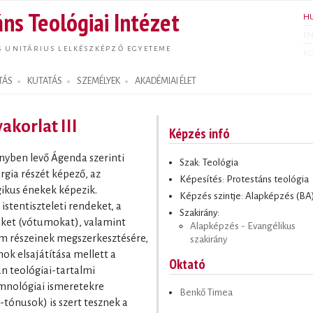
Ugrás a
ns Teológiai Intézet
H
tartalomra
E
S UNITÁRIUS LELKÉSZKÉPZŐ EGYETEME
R
TÁS
KUTATÁS
SZEMÉLYEK
AKADÉMIAI ÉLET
akorlat III
Képzés infó
ényben levő Ágenda szerinti
Szak: Teológia
urgia részét képező, az
Képesítés: Protestáns teológia
ikus énekek képezik.
Képzés szintje: Alapképzés (BA
 istentiszteleti rendeket, a
Szakirány:
geket (vótumokat), valamint
Alapképzés - Evangélikus
ium részeinek megszerkesztésére,
szakirány
ok elsajátítása mellett a
Oktató
an teológiai-tartalmi
imnológiai ismeretekre
Benkő Timea
tónusok) is szert tesznek a