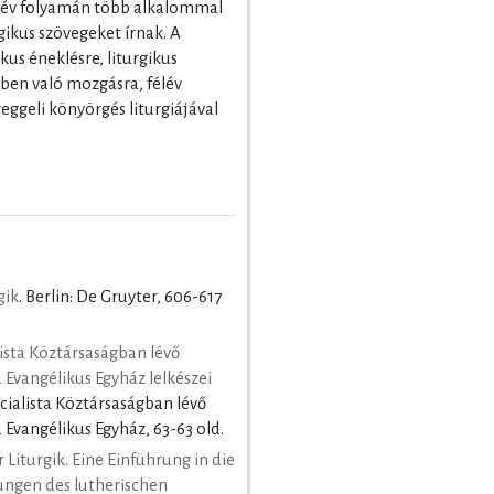
félév folyamán több alkalommal
ikus szövegeket írnak. A
kus éneklésre, liturgikus
rben való mozgásra, félév
eggeli könyörgés liturgiájával
gik
. Berlin: De Gruyter, 606-617
ista Köztársaságban lévő
ú Evangélikus Egyház lelkészei
cialista Köztársaságban lévő
 Evangélikus Egyház, 63-63 old.
 Liturgik. Eine Einführung in die
ungen des lutherischen