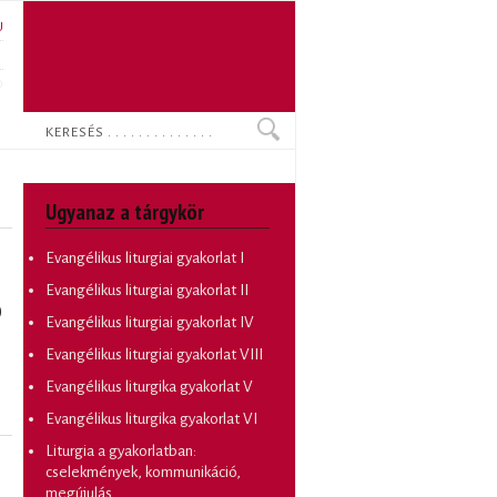
U
N
O
Keresés
Ugyanaz a tárgykör
Evangélikus liturgiai gyakorlat I
Evangélikus liturgiai gyakorlat II
)
Evangélikus liturgiai gyakorlat IV
Evangélikus liturgiai gyakorlat VIII
Evangélikus liturgika gyakorlat V
Evangélikus liturgika gyakorlat VI
Liturgia a gyakorlatban:
cselekmények, kommunikáció,
megújulás