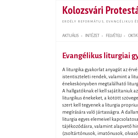
Kolozsvári Protestá
ERDÉLY REFORMÁTUS, EVANGÉLIKUS É
AKTUÁLIS
INTÉZET
FELVÉTELI
OKTA
Search form
Evangélikus liturgiai gy
A liturgika gyakorlat anyagát az érv
istentiszteleti rendek, valamint a lit
énekeskönyvben megtalálható liturg
A hallgatóknak el kell sajátítaniuk az
liturgikus énekeket, a kötött szöve
szert kell tegyenek a liturgia propr
megírására való jártasságra. A dallam
liturgia egyes elemeivel kapcsolatos
tájékozódásra, valamint alapvető h
(zsoltártónusok, imatónusok, olvasó-