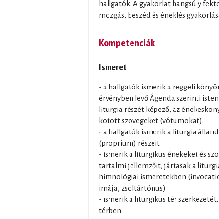
hallgatók. A gyakorlat hangsúly fekte
mozgás, beszéd és éneklés gyakorlásá
Kompetenciák
Ismeret
- a hallgatók ismerik a reggeli kön
érvényben levő Ágenda szerinti istenti
liturgia részét képező, az énekeskön
kötött szövegeket (vótumokat).
- a hallgatók ismerik a liturgia álla
(proprium) részeit
- ismerik a liturgikus énekeket és sz
tartalmi jellemzőit, jártasak a litur
himnológiai ismeretekben (invocatio,
imája, zsoltártónus)
- ismerik a liturgikus tér szerkezeté
térben