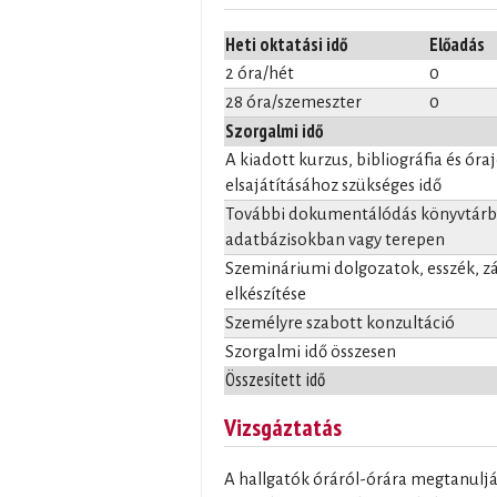
Heti oktatási idő
Előadás
2 óra/hét
0
28 óra/szemeszter
0
Szorgalmi idő
A kiadott kurzus, bibliográfia és óra
elsajátításához szükséges idő
További dokumentálódás könyvtárba
adatbázisokban vagy terepen
Szemináriumi dolgozatok, esszék, 
elkészítése
Személyre szabott konzultáció
Szorgalmi idő összesen
Összesített idő
Vizsgáztatás
A hallgatók óráról-órára megtanuljá