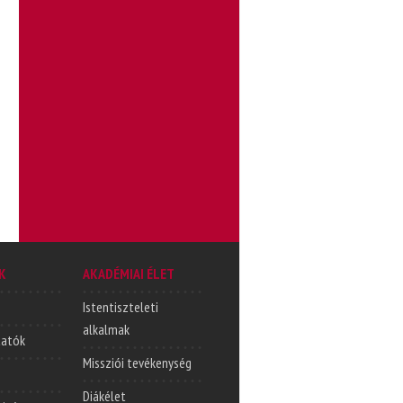
K
AKADÉMIAI ÉLET
Istentiszteleti
alkalmak
tatók
Missziói tevékenység
Diákélet