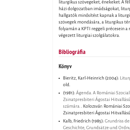
liturgikus szövegeket, énekeket. A 
házi dolgozatban imádságokat, liturg
hallgatók minősítést kapnak a liturgi
szövegek mondására, a liturgikus té
folyamán a KPTI reggeli précesein a r
végezett liturgiai szolgálatokra.
Bibliográfia
Könyv
Bieritz, Karl-Heinrich
(2004):
Litur
old.
(1981):
Ágenda. A Romániai Szocial
Zsinatpresbiteri Ágostai Hitvallás
számára.
. Kolozsvár: Romániai Szo
Zsinatpresbiteri Ágostai Hitvallású
Kalb, Friedrich
(1985):
Grundriss der
Geschichte, Grundsätze und Ordn