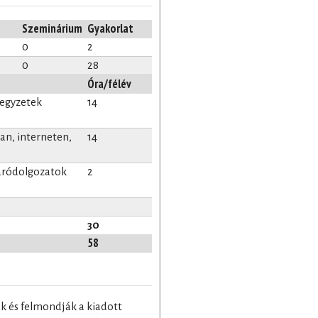
Szeminárium
Gyakorlat
0
2
0
28
Óra/félév
jegyzetek
14
n, interneten,
14
záródolgozatok
2
30
58
k és felmondják a kiadott