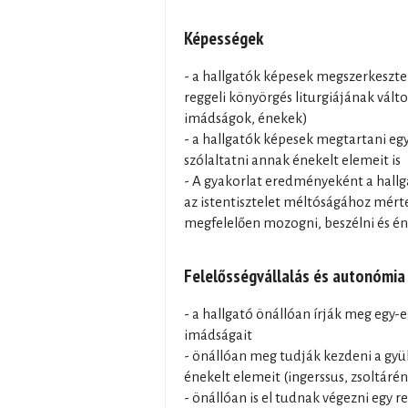
Képességek
- a hallgatók képesek megszerkeszt
reggeli könyörgés liturgiájának vált
imádságok, énekek)
- a hallgatók képesek megtartani eg
szólaltatni annak énekelt elemeit is
- A gyakorlat eredményeként a hall
az istentisztelet méltóságához mérte
megfelelően mozogni, beszélni és éne
Felelősségvállalás és autonómia
- a hallgató önállóan írják meg egy-e
imádságait
- önállóan meg tudják kezdeni a gyül
énekelt elemeit (ingerssus, zsoltáré
- önállóan is el tudnak végezni egy r