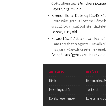
Gottesdienstes.
. München: Evange
Bayern, 195-214 old.
Ferenczi Ilona, Dobszay László, Bó
Protestáns graduál. Szemelvények 
graduálok anyagából istentiszteleti
ReZeM, 1-113 old.
Kovács László Attila
(1994):
Evangél
Zsinatpresbiteri Ágostai Hitvallás
magyarajkú gyülekezeteinek éne
Evangélikus Egyházkerület, 812 old
AKTUÁLIS
INTÉZET
Hírek
Bemutatkozá
Eseménynaptár
Történet
Korábbi események
Egyetemi kapc