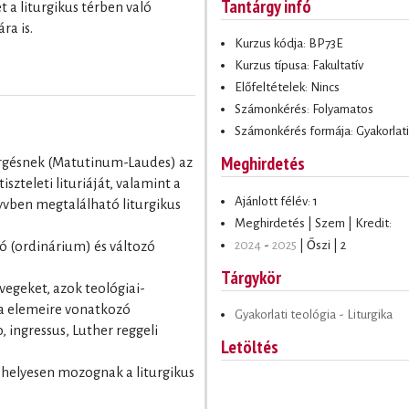
Tantárgy infó
t a liturgikus térben való
ra is.
Kurzus kódja: BP73E
Kurzus típusa: Fakultatív
Előfeltételek: Nincs
Számonkérés: Folyamatos
Számonkérés formája: Gyakorlati
Meghirdetés
yörgésnek (Matutinum-Laudes) az
szteleti lituriáját, valamint a
Ajánlott félév: 1
yvben megtalálható liturgikus
Meghirdetés | Szem | Kredit:
2024
-
2025
| Őszi | 2
ndó (ordinárium) és változó
Tárgykör
övegeket, azok teológiai-
gia elemeire vonatkozó
Gyakorlati teológia - Liturgika
 ingressus, Luther reggeli
Letöltés
t, helyesen mozognak a liturgikus