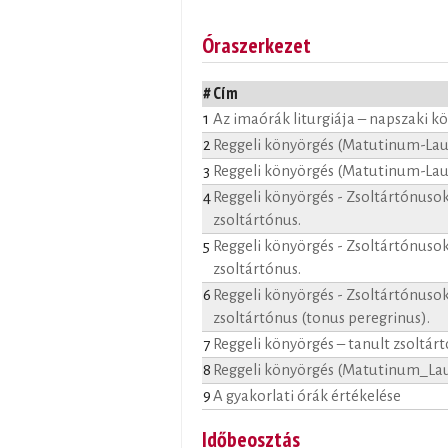
Óraszerkezet
#
Cím
1
Az imaórák liturgiája – napszaki k
2
Reggeli könyörgés (Matutinum-Laud
3
Reggeli könyörgés (Matutinum-Laud
4
Reggeli könyörgés - Zsoltártónusok 
zsoltártónus.
5
Reggeli könyörgés - Zsoltártónusok 
zsoltártónus.
6
Reggeli könyörgés - Zsoltártónusok 
zsoltártónus (tonus peregrinus).
7
Reggeli könyörgés – tanult zsoltár
8
Reggeli könyörgés (Matutinum_Laude
9
A gyakorlati órák értékelése
Időbeosztás