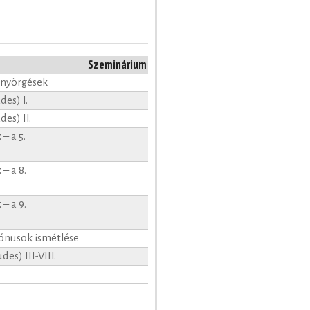
Szeminárium
önyörgések
es) I.
es) II.
– a 5.
– a 8.
– a 9.
tónusok ismétlése
s) III-VIII.