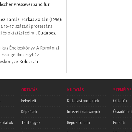
lischer Presseverband für
diss Tamás, Farkas Zoltán
(1996):
a 16-17. századi protestáns
 és oktatási célra.
. Budapes:
ikus Énekeskönyv. A Romániai
ú Evangélikus Egyház
keskönyve
. Kolozsvár:
.
OKTATÁS
KUTATÁS
SZEMÉLYE
s
Felvételi
Kutatási projektek
Oktatók
Képzések
Intézeti kiadványok
Óraadó ok
solatok
Tantárgyak
Repozitórium
Emeriti