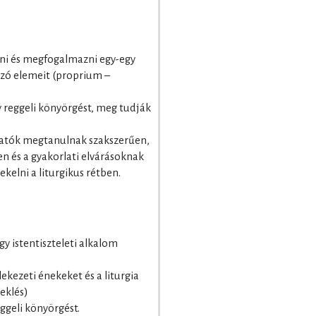
eni és megfogalmazni egy-egy
ozó elemeit (proprium –
y reggeli könyörgést, meg tudják
gatók megtanulnak szakszerűen,
n és a gyakorlati elvárásoknak
kelni a liturgikus rétben.
gy istentiszteleti alkalom
ekezeti énekeket és a liturgia
neklés)
eggeli könyörgést.