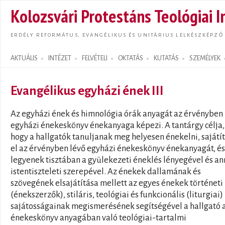
Ugrás
Kolozsvári Protestáns Teológiai I
tarta
ERDÉLY REFORMÁTUS, EVANGÉLIKUS ÉS UNITÁRIUS LELKÉSZKÉPZŐ
AKTUÁLIS
INTÉZET
FELVÉTELI
OKTATÁS
KUTATÁS
SZEMÉLYEK
Search form
Evangélikus egyházi ének III
Az egyházi ének és himnológia órák anyagát az érvényben 
egyházi énekeskönyv énekanyaga képezi. A tantárgy célja,
hogy a hallgatók tanuljanak meg helyesen énekelni, sajátí
el az érvényben lévő egyházi énekeskönyv énekanyagát, és
legyenek tisztában a gyülekezeti éneklés lényegével és a
istentiszteleti szerepével. Az énekek dallamának és
szövegének elsajátítása mellett az egyes énekek történeti
(énekszerzők), stiláris, teológiai és funkcionális (liturgiai)
sajátosságainak megismerésének segítségével a hallgató 
énekeskönyv anyagában való teológiai-tartalmi