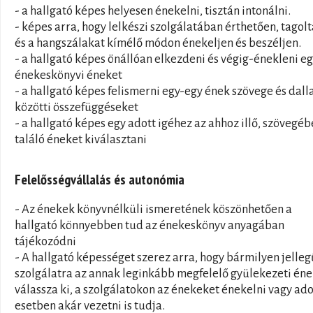
- a hallgató képes helyesen énekelni, tisztán intonálni.
- képes arra, hogy lelkészi szolgálatában érthetően, tagolt
és a hangszálakat kímélő módon énekeljen és beszéljen.
- a hallgató képes önállóan elkezdeni és végig-énekleni e
énekeskönyvi éneket
- a hallgató képes felismerni egy-egy ének szövege és dal
közötti összefüggéseket
- a hallgató képes egy adott igéhez az ahhoz illő, szövegé
találó éneket kiválasztani
Felelősségvállalás és autonómia
- Az énekek könyvnélküli ismeretének köszönhetően a
hallgató könnyebben tud az énekeskönyv anyagában
tájékozódni
- A hallgató képességet szerez arra, hogy bármilyen jelleg
szolgálatra az annak leginkább megfelelő gyülekezeti én
válassza ki, a szolgálatokon az énekeket énekelni vagy ado
esetben akár vezetni is tudja.