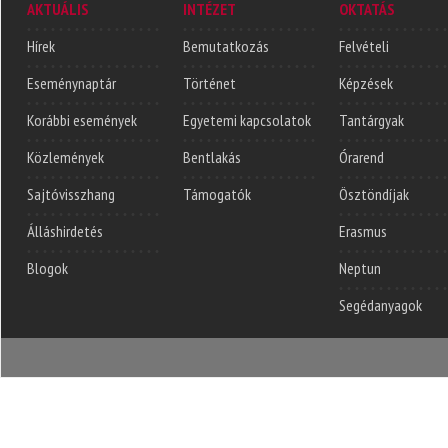
AKTUÁLIS
INTÉZET
OKTATÁS
Hírek
Bemutatkozás
Felvételi
Eseménynaptár
Történet
Képzések
Korábbi események
Egyetemi kapcsolatok
Tantárgyak
Közlemények
Bentlakás
Órarend
Sajtóvisszhang
Támogatók
Ösztöndíjak
Álláshirdetés
Erasmus
Blogok
Neptun
Segédanyagok