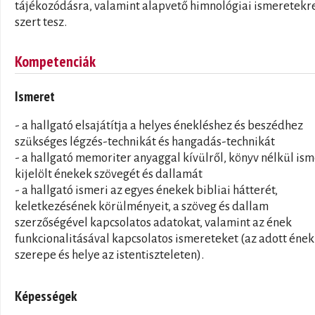
tájékozódásra, valamint alapvető himnológiai ismeretekre
szert tesz.
Kompetenciák
Ismeret
- a hallgató elsajátítja a helyes énekléshez és beszédhez
szükséges légzés-technikát és hangadás-technikát
- a hallgató memoriter anyaggal kívülről, könyv nélkül ism
kijelölt énekek szövegét és dallamát
- a hallgató ismeri az egyes énekek bibliai hátterét,
keletkezésének körülményeit, a szöveg és dallam
szerzőségével kapcsolatos adatokat, valamint az ének
funkcionalitásával kapcsolatos ismereteket (az adott ének
szerepe és helye az istentiszteleten).
Képességek