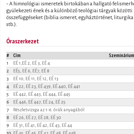
- A himnológiai ismeretek birtokában a hallgató felismerh
gyülekezeti ének és a különböző teológiai tárgyak közötti
összefüggéseket (biblia ismeret, egyháztörténet, liturgika
stb.).
Óraszerkezet
#
Cím
Szemináriu
1
EÉ 1,EÉ 2, EÉ 3, EÉ 4
2
EÉ5, EÉ 6, EÉ7, EÉ 8
3
EÉ 10, EÉ 11, EÉ 12, EÉ 13
4
EÉ 22, EÉ 23, EÉ 439, EÉ 440, EÉ 441
5
EÉ 442, EÉ 443, EÉ 444, EÉ 445
6
EÉ 446, EÉ 447, EÉ 24, EÉ 25
7
Részletvizsga az 1-6. órák anyagából
8
EÉ 26, EÉ 27, EÉ 28, EÉ 30
9
EÉ 31, EÉ 41, EÉ 42, EÉ 43, EÉ 44
10
EÉ 45, EÉ 46, EÉ 47, EÉ 48, EÉ 448