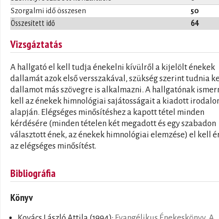
Szorgalmi idő összesen
50
Összesített idő
64
Vizsgáztatás
A hallgató el kell tudja énekelni kívülről a kijelölt énekek
dallamát azok első versszakával, szükség szerint tudnia ke
dallamot más szövegre is alkalmazni. A hallgatónak ismer
kell az énekek himnológiai sajátosságait a kiadott irodal
alapján. Elégséges minősítéshez a kapott tétel minden
kérdésére (minden tételen két megadott és egy szabadon
választott ének, az énekek himnológiai elemzése) el kell é
az elégséges minősítést.
Bibliográfia
Könyv
Kovács László Attila
(1994):
Evangélikus Énekeskönyv. A