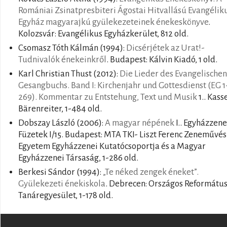
Romániai Zsinatpresbiteri Ágostai Hitvallású Evangélik
Egyház magyarajkú gyülekezeteinek énekeskönyve
.
Kolozsvár: Evangélikus Egyházkerület, 812 old.
Csomasz Tóth Kálmán
(1994):
Dicsérjétek az Urat!-
Tudnivalók énekeinkről
. Budapest: Kálvin Kiadó, 1 old.
Karl Christian Thust
(2012):
Die Lieder des Evangelischen
Gesangbuchs. Band I: Kirchenjahr und Gottesdienst (EG 1
269). Kommentar zu Entstehung, Text und Musik
1.. Kasse
Bärenreiter, 1-484 old.
Dobszay László
(2006):
A magyar népének
I.. Egyházzene
Füzetek I/15. Budapest: MTA TKI- Liszt Ferenc Zeneművés
Egyetem Egyházzenei Kutatócsoportja és a Magyar
Egyházzenei Társaság, 1-286 old.
Berkesi Sándor
(1994):
„Te néked zengek éneket”.
Gyülekezeti énekiskola
. Debrecen: Országos Reformátu
Tanáregyesület, 1-178 old.