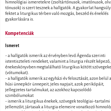
himnológiai ismeretekre (zsoltártónusok, imatónusok, olv
tónusok) is szert tesznek a hallgatók. A gyakorlat hangsúly
fektet a liturgikus térben való mozgás, beszéd és éneklés
gyakorlására is.
Kompetenciák
Ismeret
- a hallgatók ismerik az érvényben levő Ágenda szerinti
istentiszteleti rendeket, valamint a liturgia részét képező,
énekeskönyvben megtalálható liturgikus kötött szövegek
(vótumokat).
- a hallgatók ismerik az egyházi év felosztását, azon belül 
húsi ünnepkör ünnepeit, jeles napjait, azok perikópáit,
jellegzetes tartalmukat, az azokhoz kapcsolódó
szimbólumokat
- ismerik a liturgikus énekek, szövegek teológiai-tartalmi
jellemzőit, jártasak a liturgia elemeire vonatkozó himnoló