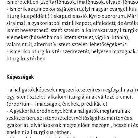
ismeretekben (zsoltártónusok, imatónusok, olvasó-tónuso
- ismerik az ünnepkör sajátos erdélyi magyar evangélikus
liturgikus példáit (Kiskapusi passió, Kyrie puerorum, Már
siralma), a gyakorlatból már kikopott, elfeledett, de érték
ismét bevezethető istentiszteleti alkalmakat vagy liturgik
elemeket (húsvét hajnali istentisztelet, vigilia, litánia),
valamint új, alternatív istentiszteleti lehetőségeket is.
- ismerik a liturgikus tér szerkezetét, helyesen mozognak 
liturgikus térben
Képességek
- a hallgatók képesek megszerkeszteni és megfogalmazni 
egy istentiszteleti alkalom liturgiájának változó elemeit
(proprium – imádságok, énekek, prédikáció)
- A gyakorlat eredményeként a hallgatók megtanulnak
szakszerűen, az istentisztelet méltóságához mérten és a
gyakorlati elvárásoknak megfelelően mozogni, beszélni és
énekelni a liturgikus rétben.