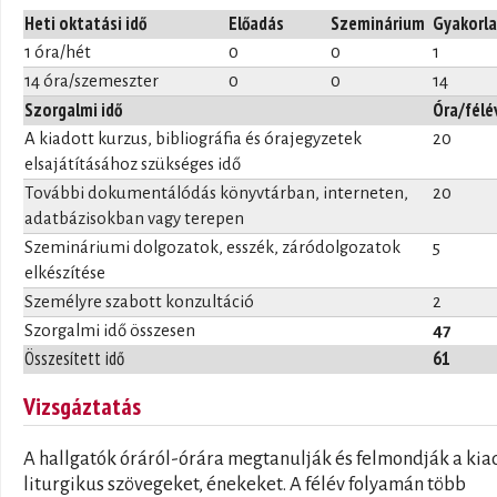
Heti oktatási idő
Előadás
Szeminárium
Gyakorla
1 óra/hét
0
0
1
14 óra/szemeszter
0
0
14
Szorgalmi idő
Óra/félé
A kiadott kurzus, bibliográfia és órajegyzetek
20
elsajátításához szükséges idő
További dokumentálódás könyvtárban, interneten,
20
adatbázisokban vagy terepen
Szemináriumi dolgozatok, esszék, záródolgozatok
5
elkészítése
Személyre szabott konzultáció
2
Szorgalmi idő összesen
47
Összesített idő
61
Vizsgáztatás
A hallgatók óráról-órára megtanulják és felmondják a kia
liturgikus szövegeket, énekeket. A félév folyamán több