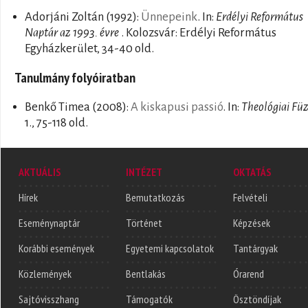
Adorjáni Zoltán
(1992):
Ünnepeink
. In:
Erdélyi Református
Naptár az 1993. évre
. Kolozsvár: Erdélyi Református
Egyházkerület, 34-40 old.
Tanulmány folyóiratban
Benkő Timea
(2008):
A kiskapusi passió
. In:
Theológiai Fü
1., 75-118 old.
AKTUÁLIS
INTÉZET
OKTATÁS
Hírek
Bemutatkozás
Felvételi
Eseménynaptár
Történet
Képzések
Korábbi események
Egyetemi kapcsolatok
Tantárgyak
Közlemények
Bentlakás
Órarend
Sajtóvisszhang
Támogatók
Ösztöndíjak