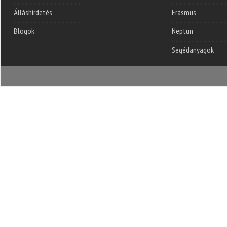
Álláshirdetés
Erasmus
Blogok
Neptun
Segédanyagok