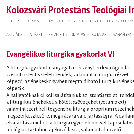
Ugrás
Kolozsvári Protestáns Teológiai I
tarta
ERDÉLY REFORMÁTUS, EVANGÉLIKUS ÉS UNITÁRIUS LELKÉSZKÉPZŐ
AKTUÁLIS
INTÉZET
FELVÉTELI
OKTATÁS
KUTATÁS
SZEMÉLYEK
Search form
Evangélikus liturgika gyakorlat VI
A liturgika gyakorlat anyagát az érvényben levő Ágenda
szerinti istentiszteleti rendek, valamint a liturgia részét
képező, az énekeskönyvben megtalálható liturgikus ének
képezik.
A hallgatóknak el kell sajátítaniuk az istentiszteleti rende
a liturgikus énekeket, a kötött szövegeket (vótumokat),
valamint szert kell tegyenek a liturgia proprium részeine
megszerkesztésére, megírására való jártasságra. A dalla
elsajátítása mellett a liturgia egyes elemeivel kapcsolato
teológiai-tartalmi tájékozódásra, valamint alapvető