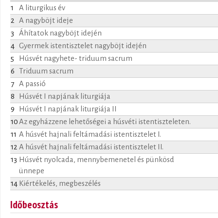
1
A liturgikus év
2
A nagyböjt ideje
3
Áhítatok nagyböjt idején
4
Gyermek istentisztelet nagyböjt idején
5
Húsvét nagyhete- triduum sacrum
6
Triduum sacrum
7
A passió
8
Húsvét I napjának liturgiája
9
Húsvét I napjának liturgiája II
10
Az egyházzene lehetőségei a húsvéti istentiszteleten.
11
A húsvét hajnali feltámadási istentisztelet I.
12
A húsvét hajnali feltámadási istentisztelet II.
13
Húsvét nyolcada, mennybemenetel és pünkösd
ünnepe
14
Kiértékelés, megbeszélés
Időbeosztás