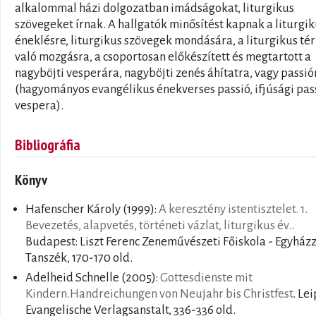
alkalommal házi dolgozatban imádságokat, liturgikus
szövegeket írnak. A hallgatók minősítést kapnak a liturgi
éneklésre, liturgikus szövegek mondására, a liturgikus té
való mozgásra, a csoportosan előkészített és megtartott a
nagyböjti vesperára, nagyböjti zenés áhítatra, vagy passió
(hagyományos evangélikus énekverses passió, ifjúsági pas
vespera).
Bibliográfia
Könyv
Hafenscher Károly
(1999):
A keresztény istentisztelet. 1.
Bevezetés, alapvetés, történeti vázlat, liturgikus év.
.
Budapest: Liszt Ferenc Zeneművészeti Főiskola - Egyház
Tanszék, 170-170 old.
Adelheid Schnelle
(2005):
Gottesdienste mit
Kindern.Handreichungen von Neujahr bis Christfest
. Lei
Evangelische Verlagsanstalt, 336-336 old.