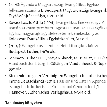
(1996):
Ágenda a Magyarországi Evangélikus Egyház
lelkészei számára
I.. Budapest: Magyarországi Evangéli
Egyház Sajtóosztálya, 1-200 old.
Kovács László Attila
(1994):
Evangélikus Énekeskönyv. A
Romániai Zsinatpresbiteri Ágostai Hitvallású Evangélik
Egyház magyarajkú gyülekezeteinek énekeskönyve
.
Kolozsvár: Evangélikus Egyházkerület, 812 old.
(2007):
Evangélikus istentisztelet- Liturgikus könyv
.
Budapest: Luther, 1-676 old.
Schmidt-Lauber, H. C., Meyer-Blanck, M., Bieritz, K. H.
(2
Handbuch der Liturgik
. Göttingen: Vandenhoeck & Rupr
990 old.
Kirchenleitung der Vereinigten Evangelisch-Lutherische
Kirche Deutschlands
(2011):
Passion und Ostern. Agende 
evangelisch-lutherische Kirchen und Gemeinden
II/I..
Hannover: Lutherisches Verlagshaus, 1-344 old.
Tanulmány könyvben