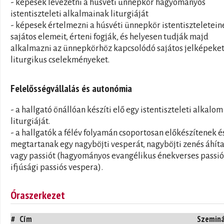
- képesek levezetni a húsvéti ünnepkör hagyományos
istentiszteleti alkalmainak liturgiáját
- képesek értelmezni a húsvéti ünnepkör istentiszteletein
sajátos elemeit, érteni fogják, és helyesen tudják majd
alkalmazni az ünnepkörhöz kapcsolódó sajátos jelképeket
liturgikus cselekményeket.
Felelősségvállalás és autonómia
- a hallgató önállóan készíti elő egy istentiszteleti alkalom
liturgiáját.
- a hallgatók a félév folyamán csoportosan előkészítenek é
megtartanak egy nagyböjti vesperát, nagyböjti zenés áhíta
vagy passiót (hagyományos evangélikus énekverses passió
ifjúsági passiós vespera).
Óraszerkezet
#
Cím
Szemin