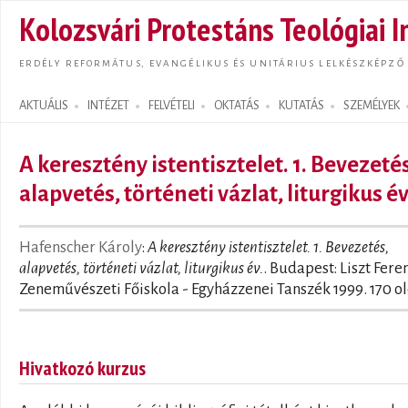
Ugrás
Kolozsvári Protestáns Teológiai I
tarta
ERDÉLY REFORMÁTUS, EVANGÉLIKUS ÉS UNITÁRIUS LELKÉSZKÉPZŐ
AKTUÁLIS
INTÉZET
FELVÉTELI
OKTATÁS
KUTATÁS
SZEMÉLYEK
Search form
A keresztény istentisztelet. 1. Bevezetés
alapvetés, történeti vázlat, liturgikus év
Hafenscher Károly
:
A keresztény istentisztelet. 1. Bevezetés,
alapvetés, történeti vázlat, liturgikus év.
. Budapest: Liszt Fere
Zeneművészeti Főiskola - Egyházzenei Tanszék 1999. 170 ol
Hivatkozó kurzus