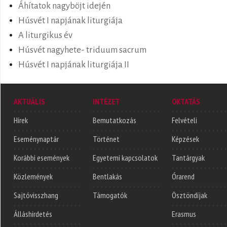
Áhítatok nagyböjt idején
Húsvét I napjának liturgiája
A liturgikus év
Húsvét nagyhete- triduum sacrum
Húsvét I napjának liturgiája II
AKTUÁLIS
INTÉZET
OKTATÁS
Hírek
Bemutatkozás
Felvételi
Eseménynaptár
Történet
Képzések
Korábbi események
Egyetemi kapcsolatok
Tantárgyak
Közlemények
Bentlakás
Órarend
Sajtóvisszhang
Támogatók
Ösztöndíjak
Álláshirdetés
Erasmus