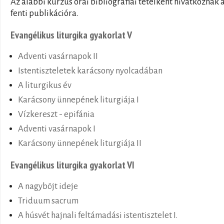
Az alábbi kurzus órái bibliográfiai tételként hivatkoznak 
fenti publikációra.
Evangélikus liturgika gyakorlat V
Adventi vasárnapok II
Istentiszteletek karácsony nyolcadában
A liturgikus év
Karácsony ünnepének liturgiája I
Vízkereszt - epifánia
Adventi vasárnapok I
Karácsony ünnepének liturgiája II
Evangélikus liturgika gyakorlat VI
A nagyböjt ideje
Triduum sacrum
A húsvét hajnali feltámadási istentisztelet I.