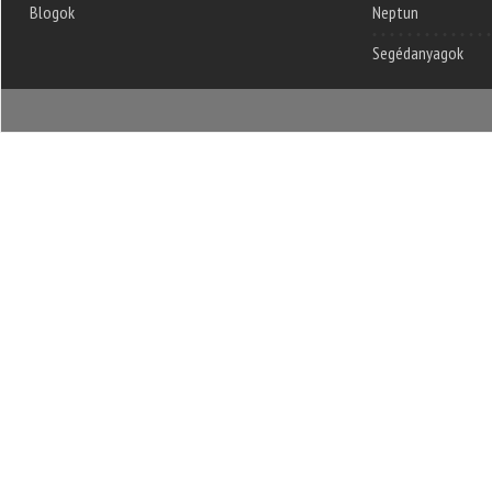
Blogok
Neptun
Segédanyagok