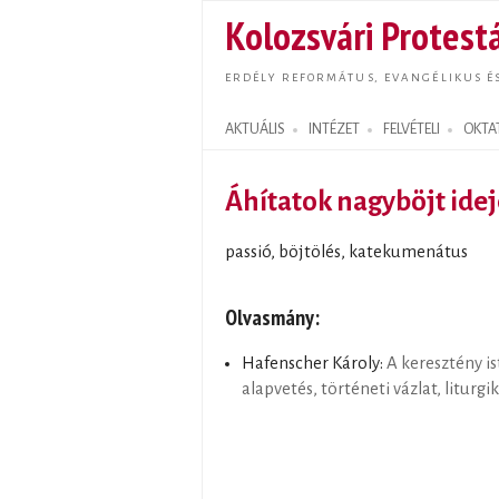
Kolozsvári Protestá
ERDÉLY REFORMÁTUS, EVANGÉLIKUS É
AKTUÁLIS
INTÉZET
FELVÉTELI
OKTA
Search form
Áhítatok nagyböjt ide
passió, böjtölés, katekumenátus
Olvasmány:
Hafenscher Károly:
A keresztény ist
alapvetés, történeti vázlat, liturgik