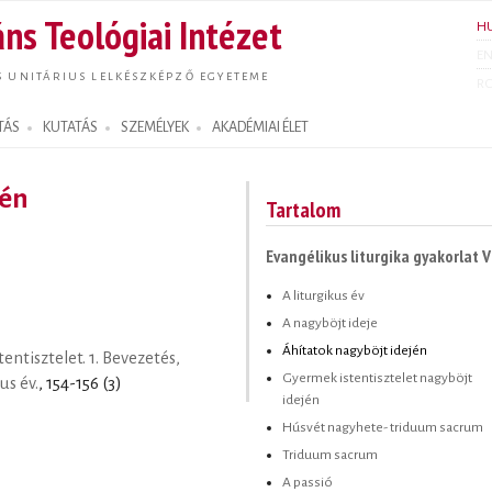
Ugrás a
ns Teológiai Intézet
H
tartalomra
E
S UNITÁRIUS LELKÉSZKÉPZŐ EGYETEME
R
TÁS
KUTATÁS
SZEMÉLYEK
AKADÉMIAI ÉLET
jén
Tartalom
Evangélikus liturgika gyakorlat V
A liturgikus év
A nagyböjt ideje
Áhítatok nagyböjt idején
entisztelet. 1. Bevezetés,
Gyermek istentisztelet nagyböjt
us év.
, 154-156 (3)
idején
Húsvét nagyhete- triduum sacrum
Triduum sacrum
A passió