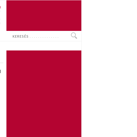
U
N
O
Keresés
I