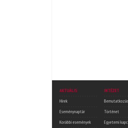
AKTUÁLIS
INTÉZET
Hírek
Bemutatkozá
Eseménynaptár
Történet
Korábbi események
Egyetemi kapc