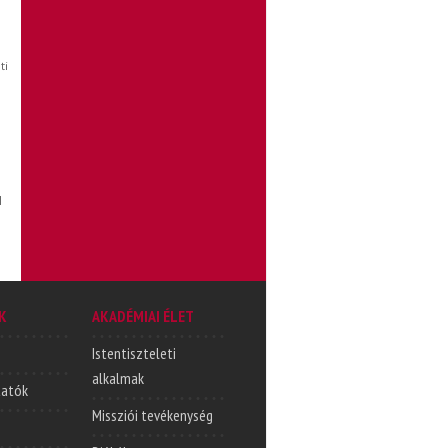
ti
l
K
AKADÉMIAI ÉLET
Istentiszteleti
alkalmak
tatók
Missziói tevékenység