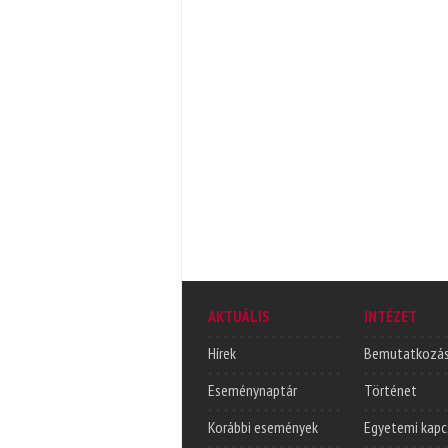
AKTUÁLIS
INTÉZET
Hírek
Bemutatkozá
Eseménynaptár
Történet
Korábbi események
Egyetemi kapc