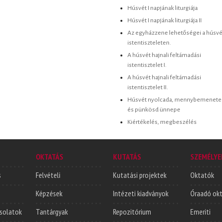
Húsvét I napjának liturgiája
Húsvét I napjának liturgiája II
Az egyházzene lehetőségei a húsvé
istentiszteleten.
A húsvét hajnali feltámadási
istentisztelet I.
A húsvét hajnali feltámadási
istentisztelet II.
Húsvét nyolcada, mennybemenete
és pünkösd ünnepe
Kiértékelés, megbeszélés
OKTATÁS
KUTATÁS
SZEMÉLYE
s
Felvételi
Kutatási projektek
Oktatók
Képzések
Intézeti kiadványok
Óraadó ok
solatok
Tantárgyak
Repozitórium
Emeriti