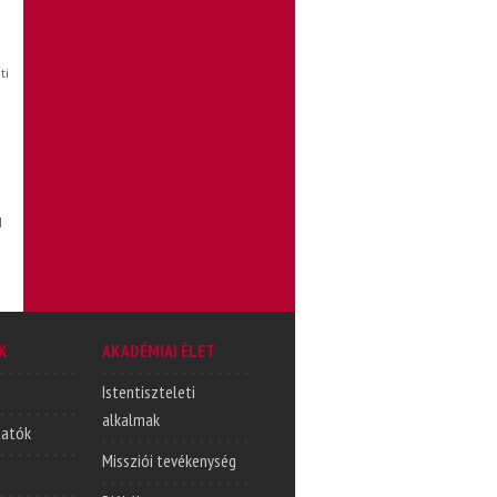
ti
l
K
AKADÉMIAI ÉLET
Istentiszteleti
alkalmak
tatók
Missziói tevékenység