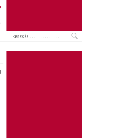
U
N
O
Keresés
I