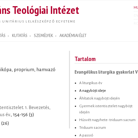
Ugrás a
ns Teológiai Intézet
H
tartalomra
E
S UNITÁRIUS LELKÉSZKÉPZŐ EGYETEME
R
TÁS
KUTATÁS
SZEMÉLYEK
AKADÉMIAI ÉLET
Tartalom
perikópa, proprium, hamvazó
Evangélikus liturgika gyakorlat V
A liturgikus év
A nagyböjt ideje
Áhítatok nagyböjt idején
Gyermek istentisztelet nagyböjt
entisztelet. 1. Bevezetés,
idején
us év.
, 154-156 (3)
Húsvét nagyhete- triduum sacrum
 (26)
Triduum sacrum
A passió