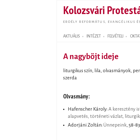
Kolozsvári Protestá
ERDÉLY REFORMÁTUS, EVANGÉLIKUS É
AKTUÁLIS
INTÉZET
FELVÉTELI
OKTA
Search form
A nagyböjt ideje
liturgikus szín, lila, olvasmányok, 
szerda
Olvasmány:
Hafenscher Károly:
A keresztény ist
alapvetés, történeti vázlat, liturgik
Adorjáni Zoltán:
Ünnepeink
, 58-83