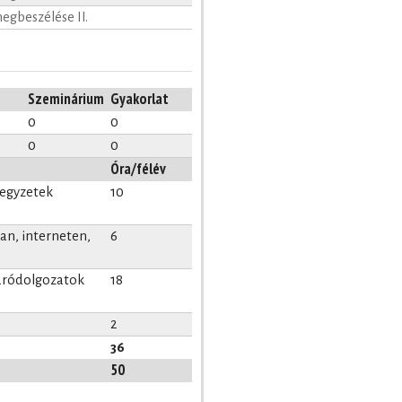
egbeszélése II.
Szeminárium
Gyakorlat
0
0
0
0
Óra/félév
jegyzetek
10
n, interneten,
6
záródolgozatok
18
2
36
50