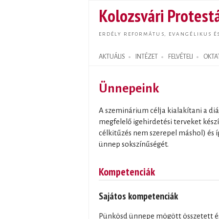
Kolozsvári Protestá
ERDÉLY REFORMÁTUS, EVANGÉLIKUS É
AKTUÁLIS
INTÉZET
FELVÉTELI
OKTA
Search form
Ünnepeink
A szeminárium célja kialakítani a d
megfelelő igehirdetési terveket kés
célkitűzés nem szerepel máshol) és í
ünnep sokszínűségét.
Kompetenciák
Sajátos kompetenciák
Pünkösd ünnepe mögött összetett és