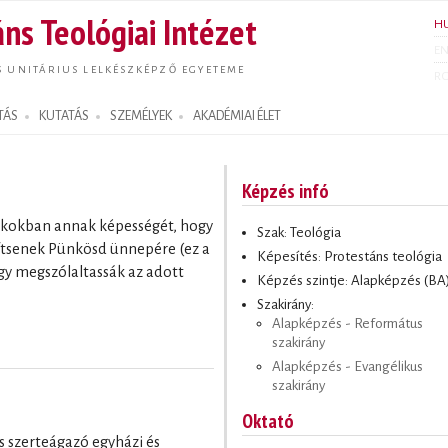
Ugrás a
ns Teológiai Intézet
H
tartalomra
E
S UNITÁRIUS LELKÉSZKÉPZŐ EGYETEME
R
TÁS
KUTATÁS
SZEMÉLYEK
AKADÉMIAI ÉLET
Képzés infó
iákokban annak képességét, hogy
Szak: Teológia
zítsenek Pünkösd ünnepére (ez a
Képesítés: Protestáns teológia
gy megszólaltassák az adott
Képzés szintje: Alapképzés (BA
Szakirány:
Alapképzés - Református
szakirány
Alapképzés - Evangélikus
szakirány
Oktató
 szerteágazó egyházi és