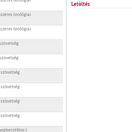
szeres teológiai
Letöltés
szeres teológiai
szeres teológiai
szövetség
szövetség
jszövetség
jszövetség
jszövetség
jszövetség
egbeszélése I.