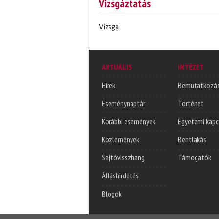
Vizsgáztatás
Vizsga
AKTUÁLIS
INTÉZET
Hírek
Bemutatkozá
Eseménynaptár
Történet
Korábbi események
Egyetemi kapc
Közlemények
Bentlakás
Sajtóvisszhang
Támogatók
Álláshirdetés
Blogok