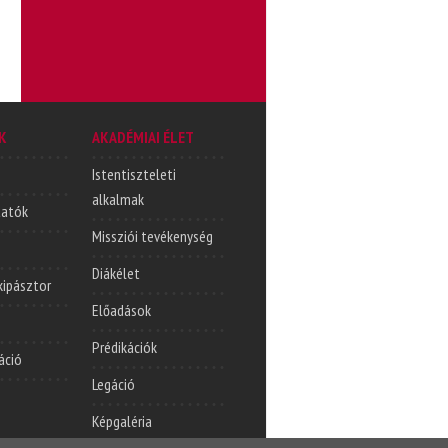
K
AKADÉMIAI ÉLET
Istentiszteleti
alkalmak
tatók
Missziói tevékenység
Diákélet
lkipásztor
Előadások
Prédikációk
áció
Legáció
Képgaléria