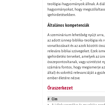
teológiai hagyományok állnak. A diá
hagyományokat, hogy megszólaltass
igehirdetésekben.
Általános kompetenciák
A szeminárium lehetőség nyújt arra
az adott ünnep biblika-teológiai és 
vonatkozásait és az azok közötti öss
releváns bibliai szövegeket. Ezek is
igehirdetési terveket, amelyek az ü
összepontosítanak, vagy szintézist 
számára fontos, hogy megismerje az
által) és sokrétű relevanciáját a gyü
ember életére nézve.
Óraszerkezet
#
Cím