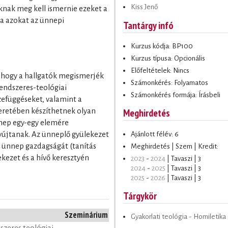
Kiss Jenő
knak meg kell ismernie ezeket a
a azokat az ünnepi
Tantárgy infó
Kurzus kódja: BP100
Kurzus típusa: Opcionális
Előfeltételek: Nincs
, hogy a hallgatók megismerjék
Számonkérés: Folyamatos
rendszeres-teológiai
Számonkérés formája: Írásbeli
zefüggéseket, valamint a
Meghirdetés
meretében készíthetnek olyan
nnep egy-egy elemére
Ajánlott félév: 6
nyújtanak. Az ünneplő gyülekezet
 ünnep gazdagságát (tanítás
Meghirdetés | Szem | Kredit:
lekezet és a hívő keresztyén
2023
-
2024
| Tavaszi | 3
2024
-
2025
| Tavaszi | 3
2025
-
2026
| Tavaszi | 3
Tárgykör
Szeminárium
Gyakorlati teológia - Homiletika