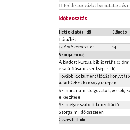
11
Prédikációvázlat bemutatása és m
Időbeosztás
Heti oktatási idő
Előadás
1 óra/hét
1
14 óra/szemeszter
14
Szorgalmi idő
A kiadott kurzus, bibliográfia és óra
elsajátításához szükséges idő
További dokumentálódás könyvtárba
adatbázisokban vagy terepen
Szemináriumi dolgozatok, esszék, 
elkészítése
Személyre szabott konzultáció
Szorgalmi idő összesen
Összesített idő