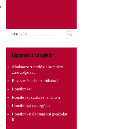
U
N
O
Keresés
Ugyanaz a tárgykör
Alkalmazott teológia komplex
záródolgozat
)
Bevezetés a homiletikába I
Homiletika I
Homiletika szakszeminárium
Homiletikai egzegézis
Homiletikai és liturgikai gyakorlat
II