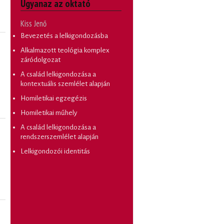
Ugyanaz az oktató
Kiss Jenő
Bevezetés a lelkigondozásba
Alkalmazott teológia komplex
záródolgozat
A család lelkigondozása a
kontextuális szemlélet alapján
Homiletikai egzegézis
Homiletikai műhely
A család lelkigondozása a
rendszerszemlélet alapján
Lelkigondozói identitás