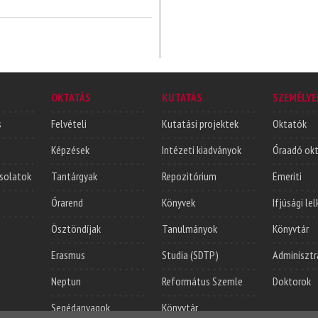
OKTATÁS
KUTATÁS
SZEMÉLYE
s
Felvételi
Kutatási projektek
Oktatók
Képzések
Intézeti kiadványok
Óraadó ok
solatok
Tantárgyak
Repozitórium
Emeriti
Órarend
Könyvek
Ifjúsági le
Ösztöndíjak
Tanulmányok
Könyvtár
Erasmus
Studia (SDTP)
Adminisztr
Neptun
Református Szemle
Doktorok
Segédanyagok
Könyvtár