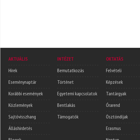
AKTUÁLIS
INTÉZET
OKTATÁS
Hírek
Bemutatkozás
Felvételi
Eseménynaptár
Történet
Képzések
Korábbi események
Egyetemi kapcsolatok
Tantárgyak
Közlemények
Bentlakás
Órarend
Sajtóvisszhang
Támogatók
Ösztöndíjak
Álláshirdetés
Erasmus
Blogok
Neptun