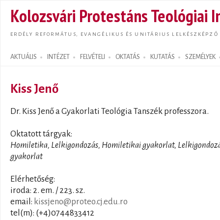
Ugrás
Kolozsvári Protestáns Teológiai I
tarta
ERDÉLY REFORMÁTUS, EVANGÉLIKUS ÉS UNITÁRIUS LELKÉSZKÉPZŐ
AKTUÁLIS
INTÉZET
FELVÉTELI
OKTATÁS
KUTATÁS
SZEMÉLYEK
Search form
Kiss Jenő
Dr. Kiss Jenő a Gyakorlati Teológia Tanszék professzora.
Oktatott tárgyak:
Homiletika, Lelkigondozás, Homiletikai gyakorlat, Lelkigondoz
gyakorlat
Elérhetőség:
iroda: 2. em. / 223. sz.
email:
kissjeno@proteo.cj.edu.ro
tel(m): (+4)0744833412