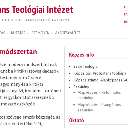
Ugrás a
ns Teológiai Intézet
H
tartalomra
E
S UNITÁRIUS LELKÉSZKÉPZŐ EGYETEME
R
TÁS
KUTATÁS
SZEMÉLYEK
AKADÉMIAI ÉLET
s módszertan
Képzés infó
xegézis modern módszertanának
Szak: Teológia
dnek a kritikai szövegkiadások
Képesítés: Protestáns teológia
 Testamentum Graece –
Képzés szintje: Alapképzés (BA
hagyomány és a kritikai
Szakirány:
ják a nyelvi, irodalmi, történeti
Alapképzés - Református
t, és gyakorlatot szereznek a
szakirány
 támogató eszközök
Alapképzés - Evangélikus
szakirány
rtos szövegelemzés készségét, az
Oktató
 kritikai értékelését,