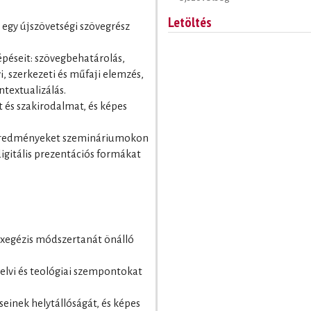
Letöltés
i egy újszövetségi szövegrész
épéseit: szövegbehatárolás,
i, szerkezeti és műfaji elemzés,
textualizálás.
 és szakirodalmat, és képes
eredményeket szemináriumokon
digitális prezentációs formákat
 exegézis módszertanát önálló
yelvi és teológiai szempontokat
éseinek helytállóságát, és képes