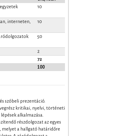
jegyzetek
10
n, interneten,
10
záródolgozatok
50
2
72
100
és szóbeli prezentáció.
vegrész kritikai, nyelvi, történeti
 lépések alkalmazása.
szítendő részdolgozat az egyes
 melyet a hallgató határidőre
ületre. A záródolgozat a