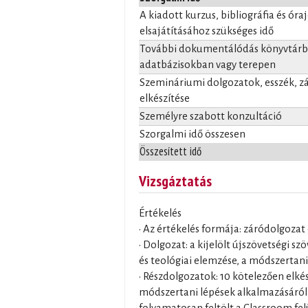
A kiadott kurzus, bibliográfia és óra
elsajátításához szükséges idő
További dokumentálódás könyvtárba
adatbázisokban vagy terepen
Szemináriumi dolgozatok, esszék, 
elkészítése
Személyre szabott konzultáció
Szorgalmi idő összesen
Összesített idő
Vizsgáztatás
Értékelés
• Az értékelés formája: záródolgozat 
• Dolgozat: a kijelölt újszövetségi szö
és teológiai elemzése, a módszertani
• Részdolgozatok: 10 kötelezően elké
módszertani lépések alkalmazásáról,
folyamatosan feltölt a Classroom fel