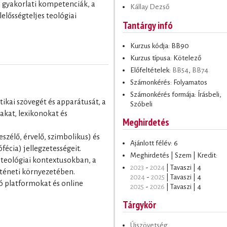
 gyakorlati kompetenciák, a
Kállay Dezső
lelősségteljes teológiai
Tantárgy infó
Kurzus kódja: BB90
Kurzus típusa: Kötelező
Előfeltételek:
BB54
,
BB74
Számonkérés: Folyamatos
Számonkérés formája: Írásbeli,
itikai szövegét és apparátusát, a
Szóbeli
kat, lexikonokat és
Meghirdetés
eszélő, érvelő, szimbolikus) és
Ajánlott félév: 6
fécia) jellegzetességeit.
Meghirdetés | Szem | Kredit:
és teológiai kontextusokban, a
2023
-
2024
| Tavaszi | 4
téneti környezetében.
2024
-
2025
| Tavaszi | 4
tó platformokat és online
2025
-
2026
| Tavaszi | 4
Tárgykör
Újszövetség