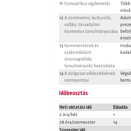
11
Szinoptikus egybevetés
Több 
vizuá
12
A történelmi, kulturális,
Adott
vallási, társadalmi
preze
kontextus tanulmányozása
befol
értel
13
Kommentárok és
Iroda
szakirodalom
kiala
(monográfiák,
tanulmányok) használata
14
A dolgozat elkészítésének
Végső
szempontjai
bemu
Időbeosztás
Heti oktatási idő
Előadás
2 óra/hét
1
28 óra/szemeszter
14
Szorgalmi idő