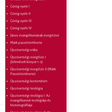
Görög nyelv I
Görög nyelv II
Görög nyelv III
Görög nyelv IV
János evangéliumának exegézise
Márk passiótörténete
Újszövetségi etika
Újszövetségi exegézis I
(Jelenések könyve 1-3)
Újszövetségi exegézis II (Márk
Passiótörténete)
Újszövetségi kortörténet
Újszövetségi teológia
Újszövetségi teológia I. Az
evangéliumok teológiája és
historiográfiája