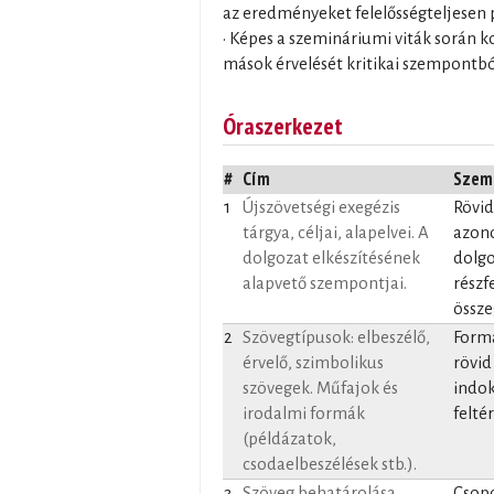
az eredményeket felelősségteljesen 
• Képes a szemináriumi viták során 
mások érvelését kritikai szempontból
Óraszerkezet
#
Cím
Szem
1
Újszövetségi exegézis
Rövid
tárgya, céljai, alapelvei. A
azono
dolgozat elkészítésének
dolgo
alapvető szempontjai.
részf
össze
2
Szövegtípusok: elbeszélő,
Forma
érvelő, szimbolikus
rövid
szövegek. Műfajok és
indok
irodalmi formák
felté
(példázatok,
csodaelbeszélések stb.).
3
Szöveg behatárolása,
Csopo