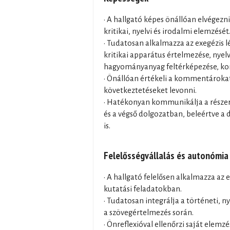
• A hallgató képes önállóan elvégezn
kritikai, nyelvi és irodalmi elemzését.
• Tudatosan alkalmazza az exegézis l
kritikai apparátus értelmezése, nyelv
hagyományanyag feltérképezése, kon
• Önállóan értékeli a kommentárokat
következtetéseket levonni.
• Hatékonyan kommunikálja a rész
és a végső dolgozatban, beleértve a 
is.
Felelősségvállalás és autonómia
• A hallgató felelősen alkalmazza az
kutatási feladatokban.
• Tudatosan integrálja a történeti, n
a szövegértelmezés során.
• Önreflexióval ellenőrzi saját elemz