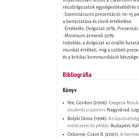
részdolgozatok egységesítéséből és ös
• Szemináriumi prezentáció: 10–15 p
a bemutatása és rövid értékelése.
• Értékelés: Dolgozat 70%, Prezentá
• Minimum átmenő: 50%
Indoklás: a dolgozat az önálló kutatá
munkát értékeli, míg a szóbeli pre
és a kritikai kommunikáció készségei
Bibliográfia
Könyv
Fee, Gordon
(2006):
Exegeza Noulu
studenti si pastori
. Nagyvárad: Logo
Bolyki János
(1998):
Az újszövetség
módszerei és példái
. Budapest: Kál
Osborne, Grant R.
(2001):
A hermene