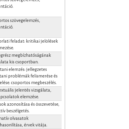
ntáció.
rtos szövegelemzés,
ntáció.
rlati feladat: kritikai jelölések
mezése.
egrész megbízhatóságának
álata kis csoportban.
tani elemzés: jellegzetes
tani problémák felismerése és
elése. csoportos megbeszélés.
xtuális jelentés vizsgálata,
pcsolatok elemzése.
sok azonosítása és összevetése,
ktív beszélgetés.
natív olvasatok
hasonlítása, érvek vitája.