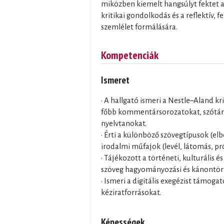
miközben kiemelt hangsúlyt fektet a
kritikai gondolkodás és a reflektív, fe
szemlélet formálására.
Kompetenciák
Ismeret
• A hallgató ismeri a Nestle–Aland kr
főbb kommentársorozatokat, szótára
nyelvtanokat.
• Érti a különböző szövegtípusok (elb
irodalmi műfajok (levél, látomás, pró
• Tájékozott a történeti, kulturális 
szöveg hagyományozási és kánontör
• Ismeri a digitális exegézist támoga
kéziratforrásokat.
Képességek