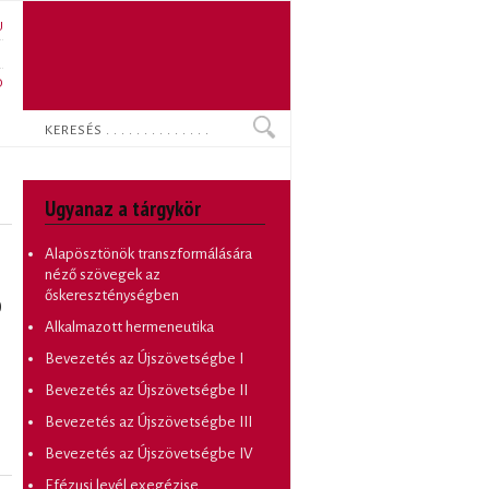
U
N
O
Keresés
Ugyanaz a tárgykör
Alapösztönök transzformálására
néző szövegek az
őskereszténységben
)
Alkalmazott hermeneutika
Bevezetés az Újszövetségbe I
Bevezetés az Újszövetségbe II
Bevezetés az Újszövetségbe III
Bevezetés az Újszövetségbe IV
Efézusi levél exegézise