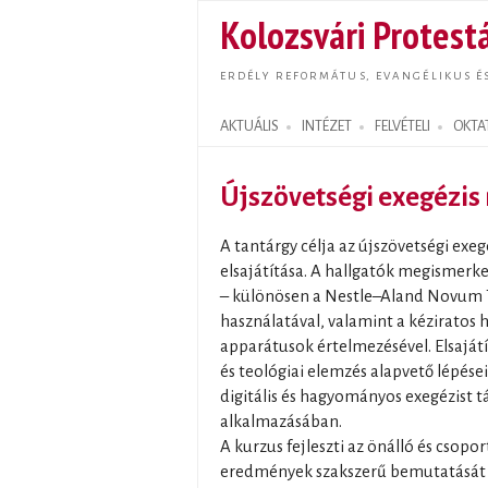
Kolozsvári Protestá
ERDÉLY REFORMÁTUS, EVANGÉLIKUS É
AKTUÁLIS
INTÉZET
FELVÉTELI
OKTA
Search form
Újszövetségi exegézi
A tantárgy célja az újszövetségi e
elsajátítása. A hallgatók megismerke
– különösen a Nestle–Aland Novum
használatával, valamint a kéziratos 
apparátusok értelmezésével. Elsajátít
és teológiai elemzés alapvető lépései
digitális és hagyományos exegézist
alkalmazásában.
A kurzus fejleszti az önálló és csopo
eredmények szakszerű bemutatását és