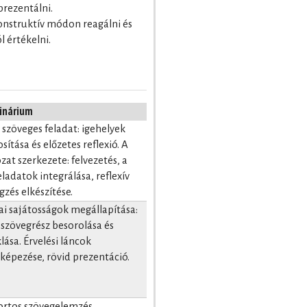
prezentálni.
konstruktív módon reagálni és
 értékelni.
inárium
 szöveges feladat: igehelyek
sítása és előzetes reflexió. A
zat szerkezete: felvezetés, a
eladatok integrálása, reflexív
gzés elkészítése.
i sajátosságok megállapítása:
 szövegrész besorolása és
lása. Érvelési láncok
rképezése, rövid prezentáció.
rtos szövegelemzés,