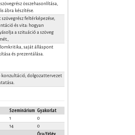
szövegrész összehasonlítása,
lis ábra készítése.
 szövegrész feltérképezése,
ntáció és vita: hogyan
yásolja a szituáció a szöveg
mét.,
lomkritika, saját álláspont
kítása és prezentálása.
 konzultáció, dolgozattervezet
tatása.
Szeminárium
Gyakorlat
1
0
14
0
Óra/félév