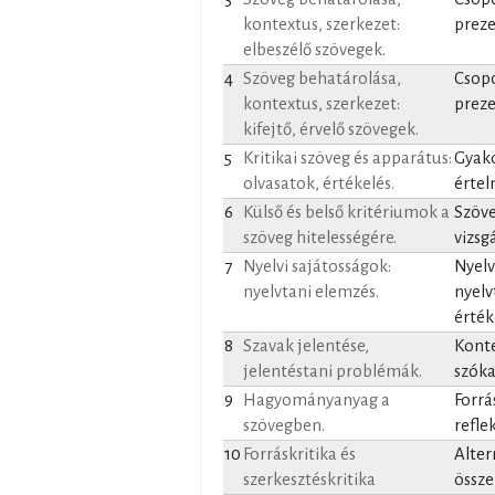
kontextus, szerkezet:
preze
elbeszélő szövegek.
4
Szöveg behatárolása,
Csopo
kontextus, szerkezet:
preze
kifejtő, érvelő szövegek.
5
Kritikai szöveg és apparátus:
Gyako
olvasatok, értékelés.
értel
6
Külső és belső kritériumok a
Szöv
szöveg hitelességére.
vizsg
7
Nyelvi sajátosságok:
Nyelv
nyelvtani elemzés.
nyelv
érték
8
Szavak jelentése,
Konte
jelentéstani problémák.
szóka
9
Hagyományanyag a
Forrá
szövegben.
refle
10
Forráskritika és
Alter
szerkesztéskritika
össze