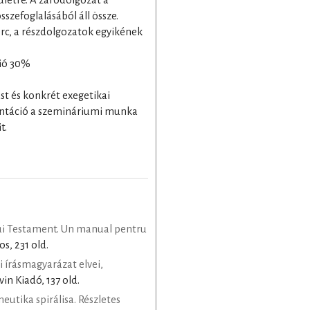
szefoglalásából áll össze.
erc, a részdolgozatok egyikének
ció 30%
st és konkrét exegetikai
zentáció a szemináriumi munka
t.
i Testament. Un manual pentru
s, 231 old.
i írásmagyarázat elvei,
vin Kiadó, 137 old.
utika spirálisa. Részletes