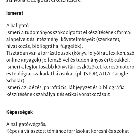
színvonalú dolgozat elkészítésére.
Ismeret
A hallgató
Ismeri a tudományos szakdolgozat elkészítésének formai
alapelveit és intézményi követelményeit (szerkezet,
hivatkozás, bibliográfia, függelék).
Tisztában van a forrástípusok (könyv, folyóirat, lexikon, szó
online anyagok) jellemzőivel és tudományos értékükkel.
Ismeri a legfontosabb könyvtári eszközöket, keresőmotor
és teológiai szakadatbázisokat (pl. JSTOR, ATLA, Google
Scholar).
Ismeri az idézés, parafrázis, lábjegyzet és bibliográfia
készítésének szabályait és etikai vonatkozásait.
Képességek
A hallgató/végzős:
Képes a választott témához forrásokat keresni és azokat