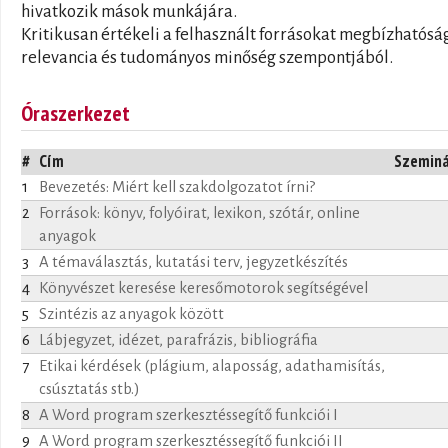
hivatkozik mások munkájára.
Kritikusan értékeli a felhasznált forrásokat megbízhatósá
relevancia és tudományos minőség szempontjából.
Óraszerkezet
#
Cím
Szemin
1
Bevezetés: Miért kell szakdolgozatot írni?
2
Források: könyv, folyóirat, lexikon, szótár, online
anyagok
3
A témaválasztás, kutatási terv, jegyzetkészítés
4
Könyvészet keresése keresőmotorok segítségével
5
Szintézis az anyagok között
6
Lábjegyzet, idézet, parafrázis, bibliográfia
7
Etikai kérdések (plágium, alaposság, adathamisítás,
csúsztatás stb.)
8
A Word program szerkesztéssegítő funkciói I
9
A Word program szerkesztéssegítő funkciói II