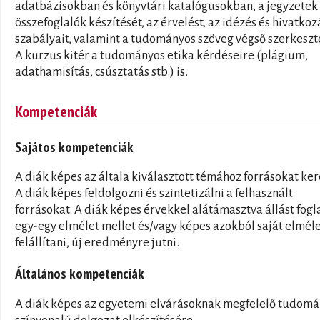
adatbázisokban és könyvtári katalógusokban, a jegyzetek
összefoglalók készítését, az érvelést, az idézés és hivatkoz
szabályait, valamint a tudományos szöveg végső szerkeszt
A kurzus kitér a tudományos etika kérdéseire (plágium,
adathamisítás, csúsztatás stb.) is.
Kompetenciák
Sajátos kompetenciák
A diák képes az általa kiválasztott témához forrásokat ker
A diák képes feldolgozni és szintetizálni a felhasznált
forrásokat. A diák képes érvekkel alátámasztva állást fogl
egy-egy elmélet mellet és/vagy képes azokból saját elmél
felállítani, új eredményre jutni.
Általános kompetenciák
A diák képes az egyetemi elvárásoknak megfelelő tudom