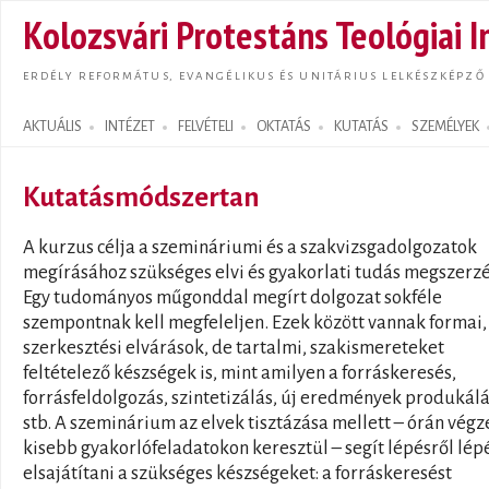
Ugrás
Kolozsvári Protestáns Teológiai I
tarta
ERDÉLY REFORMÁTUS, EVANGÉLIKUS ÉS UNITÁRIUS LELKÉSZKÉPZŐ
AKTUÁLIS
INTÉZET
FELVÉTELI
OKTATÁS
KUTATÁS
SZEMÉLYEK
Search form
Kutatásmódszertan
A kurzus célja a szemináriumi és a szakvizsgadolgozatok
megírásához szükséges elvi és gyakorlati tudás megszerzé
Egy tudományos műgonddal megírt dolgozat sokféle
szempontnak kell megfeleljen. Ezek között vannak formai,
szerkesztési elvárások, de tartalmi, szakismereteket
feltételező készségek is, mint amilyen a forráskeresés,
forrásfeldolgozás, szintetizálás, új eredmények produkál
stb. A szeminárium az elvek tisztázása mellett – órán végz
kisebb gyakorlófeladatokon keresztül – segít lépésről lép
elsajátítani a szükséges készségeket: a forráskeresést