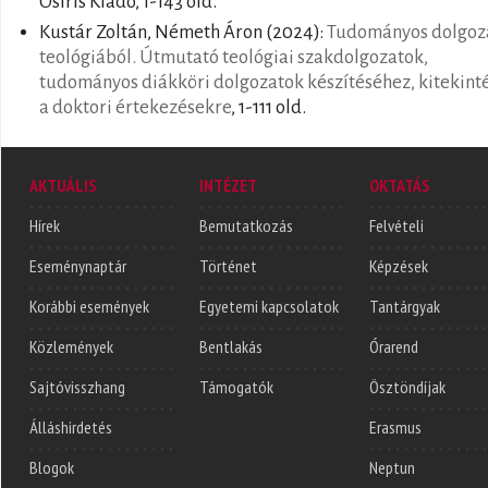
Osiris Kiadó, 1-143 old.
Kustár Zoltán, Németh Áron
(2024):
Tudományos dolgoza
teológiából. Útmutató teológiai szakdolgozatok,
tudományos diákköri dolgozatok készítéséhez, kitekint
a doktori értekezésekre
, 1-111 old.
AKTUÁLIS
INTÉZET
OKTATÁS
Hírek
Bemutatkozás
Felvételi
Eseménynaptár
Történet
Képzések
Korábbi események
Egyetemi kapcsolatok
Tantárgyak
Közlemények
Bentlakás
Órarend
Sajtóvisszhang
Támogatók
Ösztöndíjak
Álláshirdetés
Erasmus
Blogok
Neptun