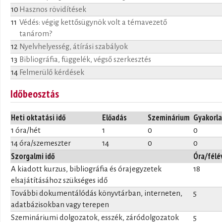
10
Hasznos rövidítések
11
Védés: végig kettősügynök volt a témavezető
tanárom?
12
Nyelvhelyesség, átírási szabályok
13
Bibliográfia, függelék, végső szerkesztés
14
Felmerülő kérdések
Időbeosztás
Heti oktatási idő
Előadás
Szeminárium
Gyakorla
1 óra/hét
1
0
0
14 óra/szemeszter
14
0
0
Szorgalmi idő
Óra/félé
A kiadott kurzus, bibliográfia és órajegyzetek
18
elsajátításához szükséges idő
További dokumentálódás könyvtárban, interneten,
5
adatbázisokban vagy terepen
Szemináriumi dolgozatok, esszék, záródolgozatok
5