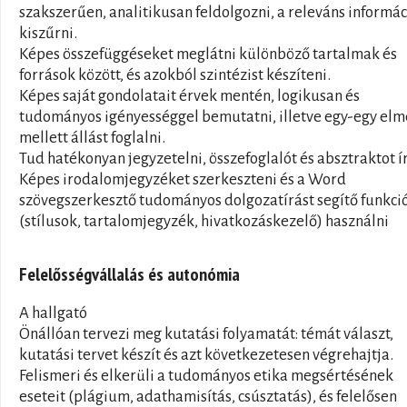
szakszerűen, analitikusan feldolgozni, a releváns informác
kiszűrni.
Képes összefüggéseket meglátni különböző tartalmak és
források között, és azokból szintézist készíteni.
Képes saját gondolatait érvek mentén, logikusan és
tudományos igényességgel bemutatni, illetve egy-egy elm
mellett állást foglalni.
Tud hatékonyan jegyzetelni, összefoglalót és absztraktot ír
Képes irodalomjegyzéket szerkeszteni és a Word
szövegszerkesztő tudományos dolgozatírást segítő funkció
(stílusok, tartalomjegyzék, hivatkozáskezelő) használni
Felelősségvállalás és autonómia
A hallgató
Önállóan tervezi meg kutatási folyamatát: témát választ,
kutatási tervet készít és azt következetesen végrehajtja.
Felismeri és elkerüli a tudományos etika megsértésének
eseteit (plágium, adathamisítás, csúsztatás), és felelősen