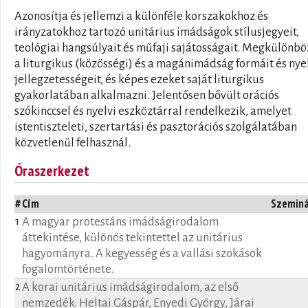
Azonosítja és jellemzi a különféle korszakokhoz és
irányzatokhoz tartozó unitárius imádságok stílusjegyeit,
teológiai hangsúlyait és műfaji sajátosságait. Megkülönbö
a liturgikus (közösségi) és a magánimádság formáit és nye
jellegzetességeit, és képes ezeket saját liturgikus
gyakorlatában alkalmazni. Jelentősen bővült orációs
szókinccsel és nyelvi eszköztárral rendelkezik, amelyet
istentiszteleti, szertartási és pasztorációs szolgálatában
közvetlenül felhasznál.
Óraszerkezet
#
Cím
Szemin
A magyar protestáns imádságirodalom
1
áttekintése, különös tekintettel az unitárius
hagyományra. A kegyesség és a vallási szokások
fogalomtörténete.
A korai unitárius imádságirodalom, az első
2
nemzedék: Heltai Gáspár, Enyedi György, Járai