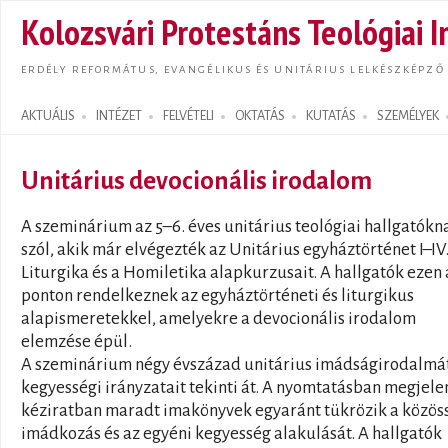
Ugrás
Kolozsvári Protestáns Teológiai I
tarta
ERDÉLY REFORMÁTUS, EVANGÉLIKUS ÉS UNITÁRIUS LELKÉSZKÉPZŐ
AKTUÁLIS
INTÉZET
FELVÉTELI
OKTATÁS
KUTATÁS
SZEMÉLYEK
Search form
Unitárius devocionális irodalom
A szeminárium az 5–6. éves unitárius teológiai hallgatókn
szól, akik már elvégezték az Unitárius egyháztörténet I–IV.
Liturgika és a Homiletika alapkurzusait. A hallgatók ezen 
ponton rendelkeznek az egyháztörténeti és liturgikus
alapismeretekkel, amelyekre a devocionális irodalom
elemzése épül.
A szeminárium négy évszázad unitárius imádságirodalmát
kegyességi irányzatait tekinti át. A nyomtatásban megjele
kéziratban maradt imakönyvek egyaránt tükrözik a közös
imádkozás és az egyéni kegyesség alakulását. A hallgatók