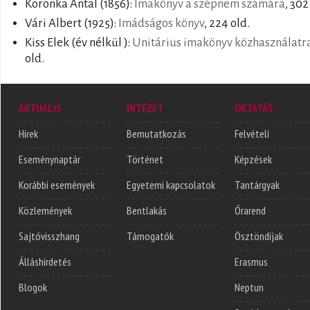
Koronka Antal
(1856):
Imakönyv a szépnem számára
, 302
Vári Albert
(1925):
Imádságos könyv
, 224 old.
Kiss Elek
(év nélkül ):
Unitárius imakönyv közhasználatr
old.
AKTUÁLIS
INTÉZET
OKTATÁS
Hírek
Bemutatkozás
Felvételi
Eseménynaptár
Történet
Képzések
Korábbi események
Egyetemi kapcsolatok
Tantárgyak
Közlemények
Bentlakás
Órarend
Sajtóvisszhang
Támogatók
Ösztöndíjak
Álláshirdetés
Erasmus
Blogok
Neptun