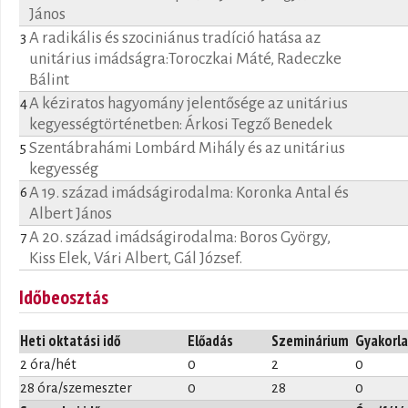
János
A radikális és szociniánus tradíció hatása az
3
unitárius imádságra:Toroczkai Máté, Radeczke
Bálint
A kéziratos hagyomány jelentősége az unitárius
4
kegyességtörténetben: Árkosi Tegző Benedek
Szentábrahámi Lombárd Mihály és az unitárius
5
kegyesség
A 19. század imádságirodalma: Koronka Antal és
6
Albert János
A 20. század imádságirodalma: Boros György,
7
Kiss Elek, Vári Albert, Gál József.
Időbeosztás
Heti oktatási idő
Előadás
Szeminárium
Gyakorla
2 óra/hét
0
2
0
28 óra/szemeszter
0
28
0