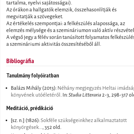
tartalma, nyelvi sajátosságai).
Az órákon a hallgatók elemzik, összehasonlítják és
megvitatják a szövegeket.
Az értékelés szempontjai: a felkészülés alapossága, az
elemzés mélysége és a szemináriumon való aktív részvétel
A végső jegy a félév során tanúsított folyamatos felkészülé
a szemináriumi aktivitás összesítéséből áll.
Bibliográfia
Tanulmány folyóiratban
Balázs Mihály
(2013):
Néhány megjegyzés Heltai imádsá
könyvének utóéletéről
. In:
Studia Litteraria
2-3, 298-317 ol
Meditáció, prédikáció
[sz. n.]
(1826):
Sokféle szükségeinkhez alkalmaztatott
könyörgések...
, 352 old.