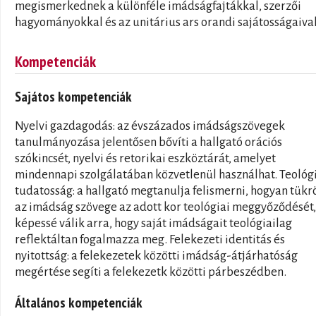
megismerkednek a különféle imádságfajtákkal, szerzői
hagyományokkal és az unitárius ars orandi sajátosságaival
Kompetenciák
Sajátos kompetenciák
Nyelvi gazdagodás: az évszázados imádságszövegek
tanulmányozása jelentősen bővíti a hallgató orációs
szókincsét, nyelvi és retorikai eszköztárát, amelyet
mindennapi szolgálatában közvetlenül használhat. Teológ
tudatosság: a hallgató megtanulja felismerni, hogyan tükr
az imádság szövege az adott kor teológiai meggyőződését,
képessé válik arra, hogy saját imádságait teológiailag
reflektáltan fogalmazza meg. Felekezeti identitás és
nyitottság: a felekezetek közötti imádság-átjárhatóság
megértése segíti a felekezetk közötti párbeszédben.
Általános kompetenciák