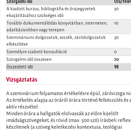
Szorgalmi idő
Óra/félé
A kiadott kurzus, bibliográfia és órajegyzetek
30
elsajátításához szükséges idő
További dokumentálódás könyvtárban, interneten,
10
adatbázisokban vagy terepen
Szemináriumi dolgozatok, esszék, záródolgozatok
30
elkészítése
Személyre szabott konzultáció
0
Szorgalmi idő összesen
70
Összesített idő
98
Vizsgáztatás
A szeminárium folyamatos értékelésre épül, záróvizsga ni
Az értékelés alapja az óráról órára történő felkészülés és 
aktív részvétel:
Minden órára a hallgatók elolvassák az előre kijelölt
imádságszövegeket, és rövid (max. 500 szó) írásbeli reflex
készítenek (a szöveg keletkezési kontextusa, teológiai