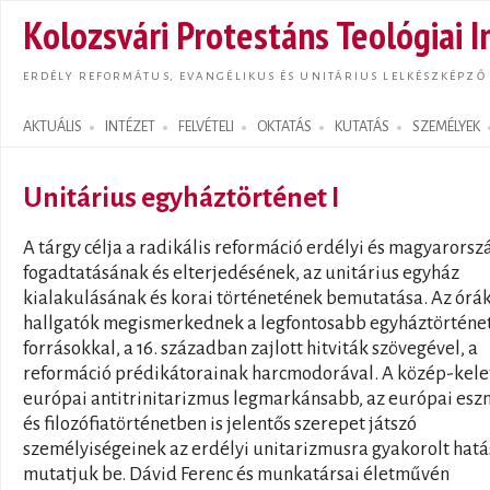
Ugrás
Kolozsvári Protestáns Teológiai I
tarta
ERDÉLY REFORMÁTUS, EVANGÉLIKUS ÉS UNITÁRIUS LELKÉSZKÉPZŐ
AKTUÁLIS
INTÉZET
FELVÉTELI
OKTATÁS
KUTATÁS
SZEMÉLYEK
Search form
Unitárius egyháztörténet I
A tárgy célja a radikális reformáció erdélyi és magyarorsz
fogadtatásának és elterjedésének, az unitárius egyház
kialakulásának és korai történetének bemutatása. Az órá
hallgatók megismerkednek a legfontosabb egyháztörténe
forrásokkal, a 16. században zajlott hitviták szövegével, a
reformáció prédikátorainak harcmodorával. A közép-kele
európai antitrinitarizmus legmarkánsabb, az európai esz
és filozófiatörténetben is jelentős szerepet játszó
személyiségeinek az erdélyi unitarizmusra gyakorolt hatá
mutatjuk be. Dávid Ferenc és munkatársai életművén