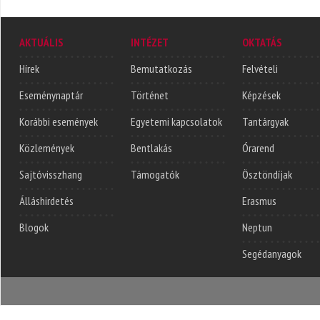
AKTUÁLIS
INTÉZET
OKTATÁS
Hírek
Bemutatkozás
Felvételi
Eseménynaptár
Történet
Képzések
Korábbi események
Egyetemi kapcsolatok
Tantárgyak
Közlemények
Bentlakás
Órarend
Sajtóvisszhang
Támogatók
Ösztöndíjak
Álláshirdetés
Erasmus
Blogok
Neptun
Segédanyagok