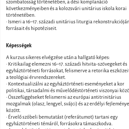
szombatosság történetében, a dési komplanáció
következményeiben és a kolozsvári unitárius iskola korai
történetében.
• Ismeri a 16–17. századi unitárius liturgia rekonstrukciójá
forrásait és hipotéziseit.
Képességek
A kurzus sikeres elvégzése után a hallgató képes:
• Kritikailag elemezni 16–17. századi hitvita-szövegeket és
egyháztörténeti forrásokat, felismerve a retorika eszközei
a teológiai érvrendszereket.
• Kontextualizálni az egyháztörténeti eseményeket a kor
politikai, társadalmi és művelődéstörténeti viszonyai közö
• Összefüggéseket felismerni az európai antitrinitárius
mozgalmak (olasz, lengyel, svájci) és az erdélyi fejlemény
között.
• Érvelő szóbeli bemutatást (referátumot) tartani egy
egyháztörténeti témáról, forrásokra támaszkodva.