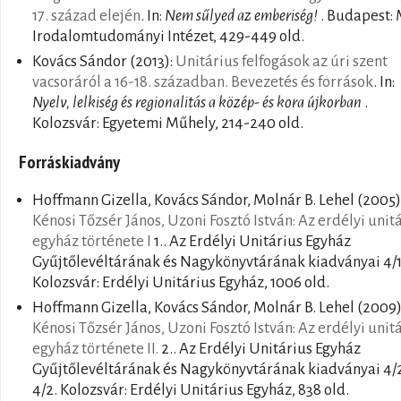
17. század elején
. In:
Nem sűlyed az emberiség!
. Budapest:
Irodalomtudományi Intézet, 429-449 old.
Kovács Sándor
(2013):
Unitárius felfogások az úri szent
vacsoráról a 16-18. században. Bevezetés és források
. In:
Nyelv, lelkiség és regionalitás a közép- és kora újkorban
.
Kolozsvár: Egyetemi Műhely, 214-240 old.
Forráskiadvány
Hoffmann Gizella, Kovács Sándor, Molnár B. Lehel
(2005)
Kénosi Tőzsér János, Uzoni Fosztó István: Az erdélyi unit
egyház története I
1.. Az Erdélyi Unitárius Egyház
Gyűjtőlevéltárának és Nagykönyvtárának kiadványai 4/1
Kolozsvár: Erdélyi Unitárius Egyház, 1006 old.
Hoffmann Gizella, Kovács Sándor, Molnár B. Lehel
(2009)
Kénosi Tőzsér János, Uzoni Fosztó István: Az erdélyi unit
egyház története II.
2.. Az Erdélyi Unitárius Egyház
Gyűjtőlevéltárának és Nagykönyvtárának kiadványai 4/
4/2. Kolozsvár: Erdélyi Unitárius Egyház, 838 old.