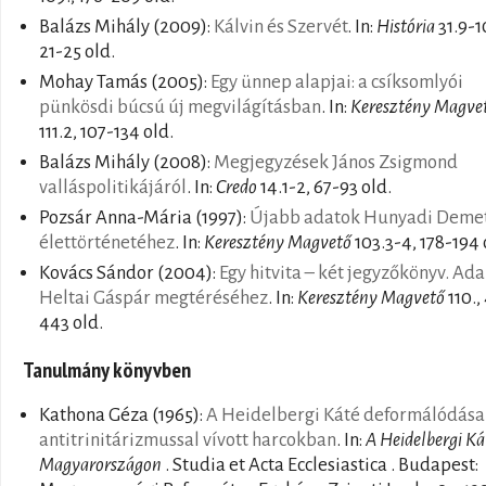
Balázs Mihály
(2009):
Kálvin és Szervét
. In:
História
31.9-1
21-25 old.
Mohay Tamás
(2005):
Egy ünnep alapjai: a csíksomlyói
pünkösdi búcsú új megvilágításban
. In:
Keresztény Magve
111.2, 107-134 old.
Balázs Mihály
(2008):
Megjegyzések János Zsigmond
valláspolitikájáról
. In:
Credo
14.1-2, 67-93 old.
Pozsár Anna-Mária
(1997):
Újabb adatok Hunyadi Deme
élettörténetéhez
. In:
Keresztény Magvető
103.3-4, 178-194 
Kovács Sándor
(2004):
Egy hitvita – két jegyzőkönyv. Ad
Heltai Gáspár megtéréséhez
. In:
Keresztény Magvető
110.,
443 old.
Tanulmány könyvben
Kathona Géza
(1965):
A Heidelbergi Káté deformálódása
antitrinitárizmussal vívott harcokban
. In:
A Heidelbergi Ká
Magyarországon
. Studia et Acta Ecclesiastica . Budapest: