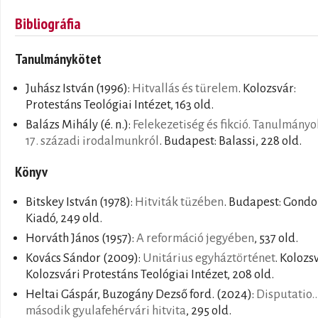
Bibliográfia
Tanulmánykötet
Juhász István
(1996):
Hitvallás és türelem
. Kolozsvár:
Protestáns Teológiai Intézet, 163 old.
Balázs Mihály
(é. n.):
Felekezetiség és fikció. Tanulmányo
17. századi irodalmunkról
. Budapest: Balassi, 228 old.
Könyv
Bitskey István
(1978):
Hitviták tüzében
. Budapest: Gondo
Kiadó, 249 old.
Horváth János
(1957):
A reformáció jegyében
, 537 old.
Kovács Sándor
(2009):
Unitárius egyháztörténet
. Kolozs
Kolozsvári Protestáns Teológiai Intézet, 208 old.
Heltai Gáspár, Buzogány Dezső ford.
(2024):
Disputatio..
második gyulafehérvári hitvita
, 295 old.