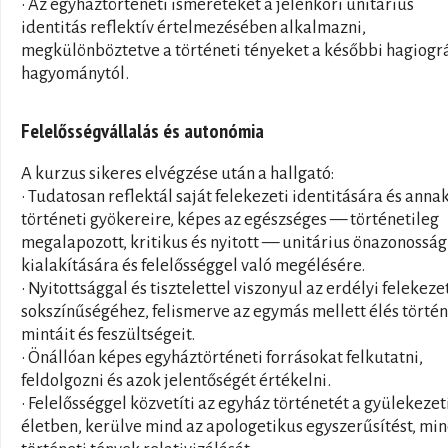
• Az egyháztörténeti ismereteket a jelenkori unitárius
identitás reflektív értelmezésében alkalmazni,
megkülönböztetve a történeti tényeket a későbbi hagiográ
hagyománytól.
Felelősségvállalás és autonómia
A kurzus sikeres elvégzése után a hallgató:
• Tudatosan reflektál saját felekezeti identitására és anna
történeti gyökereire, képes az egészséges — történetileg
megalapozott, kritikus és nyitott — unitárius önazonosság
kialakítására és felelősséggel való megélésére.
• Nyitottsággal és tisztelettel viszonyul az erdélyi felekeze
sokszínűségéhez, felismerve az egymás mellett élés történ
mintáit és feszültségeit.
• Önállóan képes egyháztörténeti forrásokat felkutatni,
feldolgozni és azok jelentőségét értékelni.
• Felelősséggel közvetíti az egyház történetét a gyülekezet
életben, kerülve mind az apologetikus egyszerűsítést, min