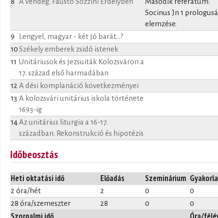
8
A vendég. Fausto Sozzini Erdélyben
Második referátum:
Socinus Jn 1 prologus
elemzése.
9
Lengyel, magyar - két jó barát...?
10
Székely emberek zsidó istenek
11
Unitáriusok és jezsuiták Kolozsváron a
17. század első harmadában
12
A dési komplanáció következményei
13
A kolozsvári unitárius iskola története
1693-ig
14
Az unitárius liturgia a 16-17.
században. Rekonstrukció és hipotézis
Időbeosztás
Heti oktatási idő
Előadás
Szeminárium
Gyakorla
2 óra/hét
2
0
0
28 óra/szemeszter
28
0
0
Szorgalmi idő
Óra/félé