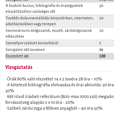
A kiadott kurzus, bibliográfia és órajegyzetek
30
elsajátításához szükséges idő
További dokumentálódás könyvtárban, interneten,
20
adatbázisokban vagy terepen
Szemináriumi dolgozatok, esszék, záródolgozatok
20
elkészítése
Személyre szabott konzultáció
2
Szorgalmi idő összesen
72
Összesített idő
100
Vizsgáztatás
• Órák 80% való részvétel: 14 x 2 tanóra 28 óra – 10%
• A kötelező bibliográfia elolvasása és órai aktivitás: 50 óra
30%
• Két rövid írásbeli referátum (800-max.1000 szó) megado
forrásszöveg alapján 2 x 10 óra - 20%
• Szóbeli záróvizsga a féléves anyagból – 40 óra 50%