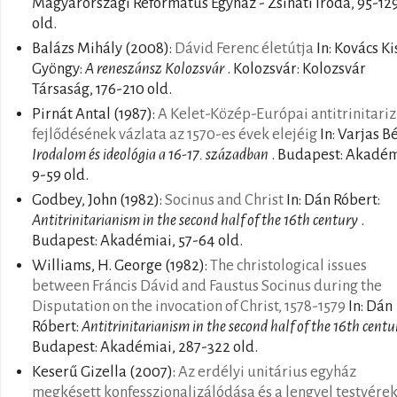
Magyarországi Református Egyház - Zsinati Iroda, 95-12
old.
Balázs Mihály
(2008):
Dávid Ferenc életútja
In: Kovács Ki
Gyöngy:
A reneszánsz Kolozsvár
. Kolozsvár: Kolozsvár
Társaság, 176-210 old.
Pirnát Antal
(1987):
A Kelet-Közép-Európai antitrinitari
fejlődésének vázlata az 1570-es évek elejéig
In: Varjas Bé
Irodalom és ideológia a 16-17. században
. Budapest: Akadém
9-59 old.
Godbey, John
(1982):
Socinus and Christ
In: Dán Róbert:
Antitrinitarianism in the second half of the 16th century
.
Budapest: Akadémiai, 57-64 old.
Williams, H. George
(1982):
The christological issues
between Fráncis Dávid and Faustus Socinus during the
Disputation on the invocation of Christ, 1578-1579
In: Dán
Róbert:
Antitrinitarianism in the second half of the 16th centu
Budapest: Akadémiai, 287-322 old.
Keserű Gizella
(2007):
Az erdélyi unitárius egyház
megkésett konfesszionalizálódása és a lengyel testvérek