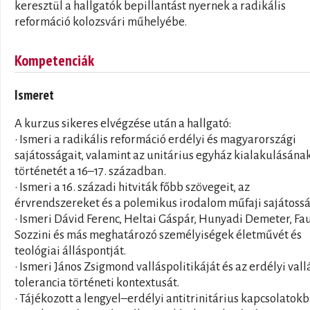
keresztül a hallgatók bepillantást nyernek a radikális
reformáció kolozsvári műhelyébe.
Kompetenciák
Ismeret
A kurzus sikeres elvégzése után a hallgató:
• Ismeri a radikális reformáció erdélyi és magyarországi
sajátosságait, valamint az unitárius egyház kialakulásána
történetét a 16–17. században.
• Ismeri a 16. századi hitviták főbb szövegeit, az
érvrendszereket és a polemikus irodalom műfaji sajátossá
• Ismeri Dávid Ferenc, Heltai Gáspár, Hunyadi Demeter, Fa
Sozzini és más meghatározó személyiségek életművét és
teológiai álláspontját.
• Ismeri János Zsigmond valláspolitikáját és az erdélyi vall
tolerancia történeti kontextusát.
• Tájékozott a lengyel–erdélyi antitrinitárius kapcsolatokb