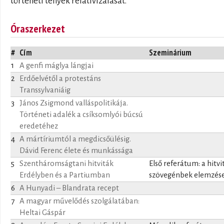
történeti tények relativizálását.
Óraszerkezet
#
Cím
Szeminárium
1
A genfi máglya lángjai
2
Erdőelvétől a protestáns
Transsylvaniáig
3
János Zsigmond valláspolitikája.
Történeti adalék a csíksomlyói búcsú
eredetéhez
4
A mártíriumtól a megdicsőülésig.
Dávid Ferenc élete és munkássága
5
Szentháromságtani hitviták
Első referátum: a hitvi
Erdélyben és a Partiumban
szövegénbek elemzés
6
A Hunyadi – Blandrata recept
7
A magyar művelődés szolgálatában:
Heltai Gáspár