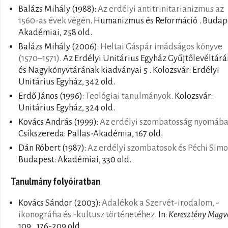
Balázs Mihály
(1988):
Az erdélyi antitrinitarianizmus az
1560-as évek végén
. Humanizmus és Reformáció . Budap
Akadémiai, 258 old.
Balázs Mihály
(2006):
Heltai Gáspár imádságos könyve
(1570–1571)
. Az Erdélyi Unitárius Egyház Gyűjtőlevéltár
és Nagykönyvtárának kiadványai 5 . Kolozsvár: Erdélyi
Unitárius Egyház, 342 old.
Erdő János
(1996):
Teológiai tanulmányok
. Kolozsvár:
Unitárius Egyház, 324 old.
Kovács András
(1999):
Az erdélyi szombatosság nyomáb
Csíkszereda: Pallas-Akadémia, 167 old.
Dán Róbert
(1987):
Az erdélyi szombatosok és Péchi Sim
Budapest: Akadémiai, 330 old.
Tanulmány folyóiratban
Kovács Sándor
(2003):
Adalékok a Szervét-irodalom, -
ikonográfia és -kultusz történetéhez
. In:
Keresztény Magv
109., 176-209 old.