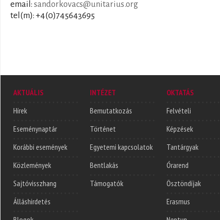
email:
sandorkovacs@unitarius.org
tel(m): +4(0)745643695
AKTUÁLIS
INTÉZET
OKTATÁS
Hírek
Bemutatkozás
Felvételi
Eseménynaptár
Történet
Képzések
Korábbi események
Egyetemi kapcsolatok
Tantárgyak
Közlemények
Bentlakás
Órarend
Sajtóvisszhang
Támogatók
Ösztöndíjak
Álláshirdetés
Erasmus
Blogok
Neptun