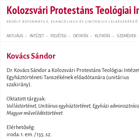
Ugrás
Kolozsvári Protestáns Teológiai I
tarta
ERDÉLY REFORMÁTUS, EVANGÉLIKUS ÉS UNITÁRIUS LELKÉSZKÉPZŐ
AKTUÁLIS
INTÉZET
FELVÉTELI
OKTATÁS
KUTATÁS
SZEMÉLYEK
Search form
Kovács Sándor
Dr. Kovács Sándor a Kolozsvári Protestáns Teológiai Intéze
Egyháztörténeti Tanszékének előadótanára (unitárius
szakirány).
Oktatott tárgyak:
Vallástörténet, Unitárius egyháztörténet, Egyházi adminisztráci
Magyar művelődéstörténet
Elérhetőség:
iroda: 1. em. / 135. sz.