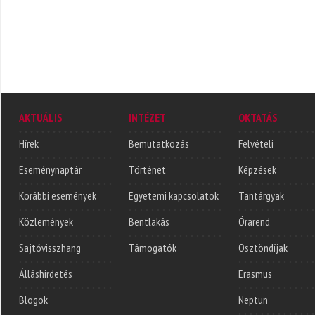
AKTUÁLIS
INTÉZET
OKTATÁS
Hírek
Bemutatkozás
Felvételi
Eseménynaptár
Történet
Képzések
Korábbi események
Egyetemi kapcsolatok
Tantárgyak
Közlemények
Bentlakás
Órarend
Sajtóvisszhang
Támogatók
Ösztöndíjak
Álláshirdetés
Erasmus
Blogok
Neptun