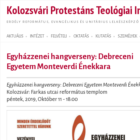
Ugrás
Kolozsvári Protestáns Teológiai I
tarta
ERDÉLY REFORMÁTUS, EVANGÉLIKUS ÉS UNITÁRIUS LELKÉSZKÉPZŐ
AKTUÁLIS
INTÉZET
FELVÉTELI
OKTATÁS
KUTATÁS
SZEMÉLYEK
Search form
Egyházzenei hangverseny: Debreceni
Egyetem Monteverdi Énekkara
Egyházzenei hangverseny: Debreceni Egyetem Monteverdi Ének
Kolozsvár: Farkas utcai református templom
péntek, 2019, Október 11 - 18:00