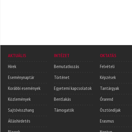
AKTUÁLIS
INTÉZET
OKTATÁS
Hírek
Bemutatkozás
Felvételi
Eseménynaptár
Történet
Képzések
Korábbi események
Egyetemi kapcsolatok
Tantárgyak
Közlemények
Bentlakás
Órarend
Sajtóvisszhang
Támogatók
Ösztöndíjak
Álláshirdetés
Erasmus
Blogok
Neptun