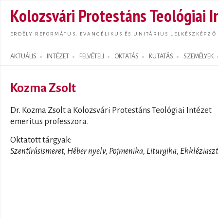
Ugrás
Kolozsvári Protestáns Teológiai I
tarta
ERDÉLY REFORMÁTUS, EVANGÉLIKUS ÉS UNITÁRIUS LELKÉSZKÉPZŐ
AKTUÁLIS
INTÉZET
FELVÉTELI
OKTATÁS
KUTATÁS
SZEMÉLYEK
Search form
Kozma Zsolt
Dr. Kozma Zsolt a Kolozsvári Protestáns Teológiai Intézet
emeritus professzora.
Oktatott tárgyak:
Szentírásismeret, Héber nyelv, Pojmenika, Liturgika, Ekkléziasz