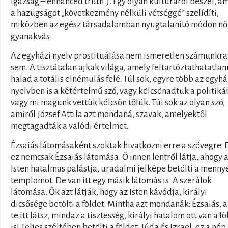
igazság – enhanced truth”). Egy olyan kultúráról beszél, a
a hazugságot „következmény nélküli vétséggé” szelídíti,
miközben az egész társadalomban nyugtalanító módon nő
gyanakvás.
Az egyházi nyelv prostituálása nem ismeretlen számunkra
sem. A tisztátalan ajkak világa, amely feltartóztathatatlan
halad a totális elnémulás felé. Túl sok, egyre több az egyhá
nyelvben is a kétértelmű szó, vagy kölcsönadtuk a politiká
vagy mi magunk vettük kölcsön tőlük. Túl sok az olyan szó,
amiről József Attila azt mondaná, szavak, amelyektől
megtagadták a valódi értelmet.
Ézsaiás látomásaként szoktak hivatkozni erre a szövegre. 
ez nemcsak Ézsaiás látomása. Ő innen lentről látja, ahogy 
Isten hatalmas palástja, uradalmi jelképe betölti a menny
templomot. De van itt egy másik látomás is. A szeráfok
látomása. Ők azt látják, hogy az Isten kávódja, királyi
dicsősége betölti a földet. Mintha azt mondanák: Ézsaiás, 
te itt látsz, mindaz a tisztesség, királyi hatalom ott van a f
is! Teljes széltében betölti a földet. Júda és Izrael, ez a nép,