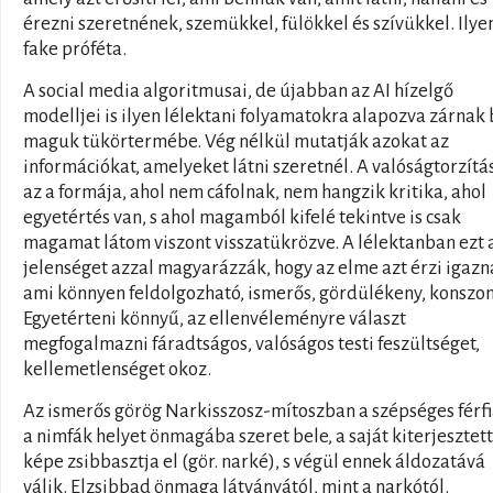
érezni szeretnének, szemükkel, fülökkel és szívükkel. Ilye
fake próféta.
A social media algoritmusai, de újabban az AI hízelgő
modelljei is ilyen lélektani folyamatokra alapozva zárnak 
maguk tükörtermébe. Vég nélkül mutatják azokat az
információkat, amelyeket látni szeretnél. A valóságtorzít
az a formája, ahol nem cáfolnak, nem hangzik kritika, ahol
egyetértés van, s ahol magamból kifelé tekintve is csak
magamat látom viszont visszatükrözve. A lélektanban ezt 
jelenséget azzal magyarázzák, hogy az elme azt érzi igazn
ami könnyen feldolgozható, ismerős, gördülékeny, konszo
Egyetérteni könnyű, az ellenvéleményre választ
megfogalmazni fáradtságos, valóságos testi feszültséget,
kellemetlenséget okoz.
Az ismerős görög Narkisszosz-mítoszban a szépséges férf
a nimfák helyet önmagába szeret bele, a saját kiterjesztett
képe zsibbasztja el (gör. narké), s végül ennek áldozatává
válik. Elzsibbad önmaga látványától, mint a narkótól.