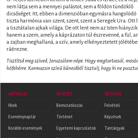
nem látja sem a mennyei palástot, sem a földön tündöklő
dicsőséget. Itt, ebben a dimenzióban egymásra hangolódó
tiszta harmónia van: szent, szent, szent a Seregek Ura. Ott 
a tisztátalan ajkak világa. De ott lent nem az Isten hiányzik
hanem a szem, amely a káprázaton túl észrevenné, a fül, a
a zajban meghallaná, a szív, amely elkényeztetett jólétéb
ráérezne.
Tisztítsd meg szíved, Jeruzsálem népe. Hogy megtartassál, mosó
hófehérre. Karmazsin színű bűneidből tisztulj, hogy ki ne pusztul
AKTUÁLIS
INTÉZET
OKTATÁS
Hírek
Bemutatkozás
Felvételi
Eseménynaptár
Történet
Képzések
Korábbi események
Egyetemi kapcsolatok
Tantárgyak