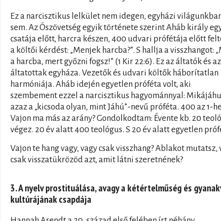
Ez a narcisztikus lelkület nem idegen, egyházi világunkba
sem. Az Ószövetség egyik története szerint Aháb király eg
csatája előtt, harcra készen, 400 udvari prófétája előtt felt
a költői kérdést: „Menjek harcba?”. S hallja a visszhangot: 
a harcba, mert győzni fogsz!” (1 Kir 22:6). Ez az áltatók és az
áltatottak egyháza. Vezetők és udvari költők háborítatlan
harmóniája. Aháb idején egyetlen próféta volt, aki
szembement ezzel a narcisztikus hagyománnyal: Mikájáhu
azaz a „kicsoda olyan, mint Jáhú”-nevű próféta. 400 az 1-he
Vajon ma más az arány? Gondolkodtam: Évente kb. 20 teol
végez. 20 év alatt 400 teológus. S 20 év alatt egyetlen próf
Vajon te hang vagy, vagy csak visszhang? Ablakot mutatsz,
csak visszatükrözöd azt, amit látni szeretnének?
3. A nyelv prostituálása, avagy a kétértelműség és gyana
kultúrájának csapdája
Hannah Arendt a 20. század első felében írt néhány