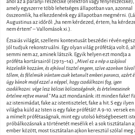
ahol az a parányi részecske (elektron vagy fényrészecske),
amely egyszerre több lehetséges állapotban van, azonnal
összeomlik, ha elkezdenénk egy állapotban megmérni. (L
Augustinus az időről: „ha nem kérdezed, értem, ha kérdez
nem értem” – Vallomások xi.).
Ézsaiás világát, szellemi kontextusát beszédei révén egés
jól tudjuk rekonstruálni. Egy olyan világ prófétája volt ő, a
semmi nem az, aminek látszik. Egyik helyen ezt mondja a
próféta kortársairól (29:13–14):
„Mivel ez a nép a szájával
közeledik hozzám, és ajkával tisztel engem, szíve azonban távol
tőlem, és félelmük irántam csak betanult emberi parancs, azért 
úgy bánok majd ezzel a néppel, hogy csodálkozni fog, igen
csodálkozni: vége lesz bölcsei bölcsességének, és értelmeseinek
értelme rejtve marad.”
Ma azt mondanánk: itt minden fake! F
az istenimádat, fake az istentisztelet, fake a hit. S egy ilyen
világba küld az Isten is egy fake prófétát! A 9-10. versek e
a mímelt prófétaságnak, mint egy utolsó kétségbeesett ist
próbálkozásnak a történetét mesélik el: a sok tisztátalan 
ember között, most tisztátalan ajkon keresztül szólal meg 