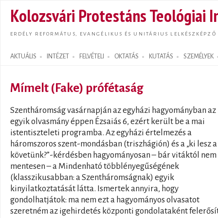
Ugrás
Kolozsvári Protestáns Teológiai I
tarta
ERDÉLY REFORMÁTUS, EVANGÉLIKUS ÉS UNITÁRIUS LELKÉSZKÉPZŐ
AKTUÁLIS
INTÉZET
FELVÉTELI
OKTATÁS
KUTATÁS
SZEMÉLYEK
Search form
Mímelt (Fake) prófétaság
Szentháromság vasárnapján az egyházi hagyományban az
egyik olvasmány éppen Ézsaiás 6, ezért került be a mai
istentiszteleti programba. Az egyházi értelmezés a
háromszoros szent-mondásban (triszhágión) és a „ki lesz 
követünk?”-kérdésben hagyományosan – bár vitáktól nem
mentesen – a Mindenható többlényegűségének
(klasszikusabban: a Szentháromságnak) egyik
kinyilatkoztatását látta. Ismertek annyira, hogy
gondolhatjátok: ma nem ezt a hagyományos olvasatot
szeretném az igehirdetés központi gondolataként felerősí