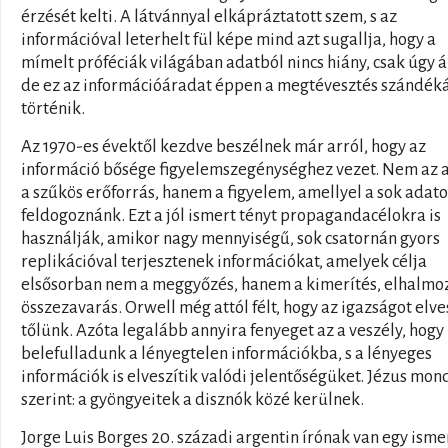
érzését kelti. A látvánnyal elkápráztatott szem, s az
információval leterhelt fül képe mind azt sugallja, hogy a
mímelt próféciák világában adatból nincs hiány, csak úgy á
de ez az információáradat éppen a megtévesztés szándék
történik.
Az 1970-es évektől kezdve beszélnek már arról, hogy az
információ bősége figyelemszegénységhez vezet. Nem az 
a szűkös erőforrás, hanem a figyelem, amellyel a sok adato
feldogoznánk. Ezt a jól ismert tényt propagandacélokra is
használják, amikor nagy mennyiségű, sok csatornán gyors
replikációval terjesztenek információkat, amelyek célja
elsősorban nem a meggyőzés, hanem a kimerítés, elhalmo
összezavarás. Orwell még attól félt, hogy az igazságot elve
tőlünk. Azóta legalább annyira fenyeget az a veszély, hogy
belefulladunk a lényegtelen információkba, s a lényeges
információk is elveszítik valódi jelentőségüket. Jézus mon
szerint: a gyöngyeitek a disznók közé kerülnek.
Jorge Luis Borges 20. századi argentin írónak van egy isme