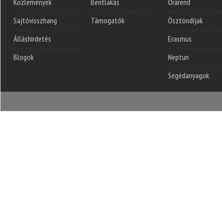
Közlemények
Bentlakás
Órarend
Sajtóvisszhang
Támogatók
Ösztöndíjak
Álláshirdetés
Erasmus
Blogok
Neptun
Segédanyagok