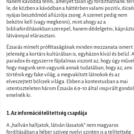
hanem kávóddá tenni, amelyet talán így fordíthatnánk: te
le, de közben a kávódban a háttérben valami pozitív, dicsé
nyájas beszédmód allúziója zsong. A szemet pedig nem
bekötni kell (vagy megkenni), mint ahogy az a
bibliafordításokban szerepel, hanem dédelgetni, káprázta
látvánnyal elárasztani.
Ézsaiás mímelt prófétaságának minden mozzanata ismert
jelenség a kortárs kultúrában is, egyházon kívül és belül. 
paradox és egyszerre fájdalmas viszont az, hogy úgy műve
hogy magunk sem vagyunk annak tudatában, hogy az, ami
történik egy fake világ, a megvakított látnokok és az
elveszejtett bölcsek világa. Ebben a kontextusban a mai
istentiszteleten három Ézsaiás 6:9-10 által inspirált gondo
emelnék ki.
1. Az információtelítettség csapdája
A „hallván halljatok, látván lássatok” nem magyaros
fordításában a héber szöveg nyelvi szinten is a telítettség