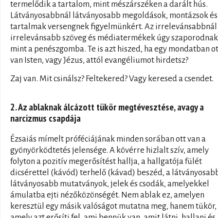
termelődik a tartalom, mint mészárszéken a darált hús.
Látványosabbnál látványosabb megoldások, montázsok és
tartalmak versengnek figyelmünkért. Az irrelevánsabbnál
irrelevánsabb szöveg és médiatermékek úgy szaporodnak
mint a penészgomba. Te is azt hiszed, ha egy mondatban ot
van Isten, vagy Jézus, attól evangéliumot hirdetsz?
Zaj van. Mit csinálsz? Feltekered? Vagy keresed a csendet.
2. Az ablaknak álcázott tükör megtévesztése, avagy a
narcizmus csapdája
Ézsaiás mímelt próféciájának minden sorában ott van a
gyönyörködtetés jelensége. A kövérre hizlalt szív, amely
folyton a pozitív megerősítést hallja, a hallgatója fülét
dicsérettel (kávód) terhelő (kávad) beszéd, a látványosab
látványosabb mutatványok, jelek és csodák, amelyekkel
ámulatba ejti nézőközönségét. Nem ablak ez, amelyen
keresztül egy másik valóságot mutatna meg, hanem tükör,
amely azt erősíti fel, ami bennük van, amit látni, hallani és