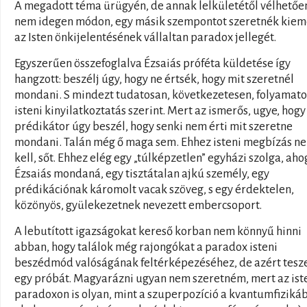
A megadott téma ürügyén, de annak lelkületétől vélhetőe
nem idegen módon, egy másik szempontot szeretnék kieme
az Isten önkijelentésének vállaltan paradox jellegét.
Egyszerűen összefoglalva Ézsaiás próféta küldetése így
hangzott: beszélj úgy, hogy ne értsék, hogy mit szeretnél
mondani. S mindezt tudatosan, következetesen, folyamato
isteni kinyilatkoztatás szerint. Mert az ismerős, ugye, hogy
prédikátor úgy beszél, hogy senki nem érti mit szeretne
mondani. Talán még ő maga sem. Ehhez isteni megbízás n
kell, sőt. Ehhez elég egy „túlképzetlen” egyházi szolga, aho
Ézsaiás mondaná, egy tisztátalan ajkú személy, egy
prédikációnak káromolt vacak szöveg, s egy érdektelen,
közönyös, gyülekezetnek nevezett embercsoport.
A lebutított igazságokat kereső korban nem könnyű hinni
abban, hogy találok még rajongókat a paradox isteni
beszédmód valóságának feltérképezéséhez, de azért tesz
egy próbát. Magyarázni ugyan nem szeretném, mert az ist
paradoxon is olyan, mint a szuperpozíció a kvantumfiziká