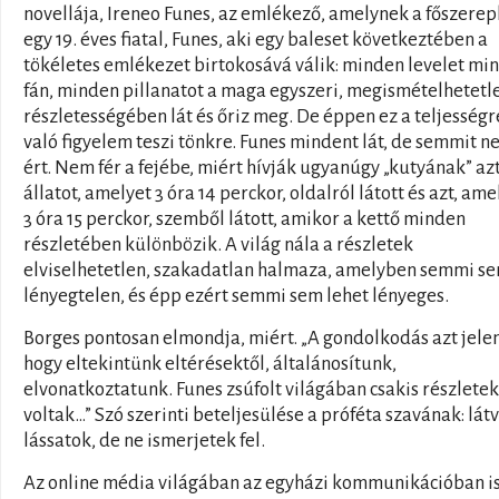
novellája, Ireneo Funes, az emlékező, amelynek a főszerep
egy 19. éves fiatal, Funes, aki egy baleset következtében a
tökéletes emlékezet birtokosává válik: minden levelet mi
fán, minden pillanatot a maga egyszeri, megismételhetetl
részletességében lát és őriz meg. De éppen ez a teljességr
való figyelem teszi tönkre. Funes mindent lát, de semmit 
ért. Nem fér a fejébe, miért hívják ugyanúgy „kutyának” az
állatot, amelyet 3 óra 14 perckor, oldalról látott és azt, ame
3 óra 15 perckor, szemből látott, amikor a kettő minden
részletében különbözik. A világ nála a részletek
elviselhetetlen, szakadatlan halmaza, amelyben semmi s
lényegtelen, és épp ezért semmi sem lehet lényeges.
Borges pontosan elmondja, miért. „A gondolkodás azt jelen
hogy eltekintünk eltérésektől, általánosítunk,
elvonatkoztatunk. Funes zsúfolt világában csakis részletek
voltak…” Szó szerinti beteljesülése a próféta szavának: lát
lássatok, de ne ismerjetek fel.
Az online média világában az egyházi kommunikációban i