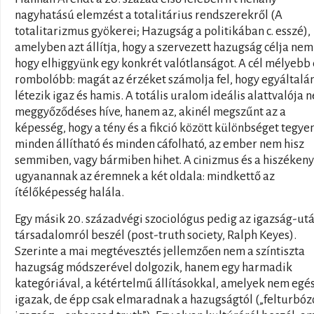
nagyhatású elemzést a totalitárius rendszerekről (A
totalitarizmus gyökerei; Hazugság a politikában c. esszé),
amelyben azt állítja, hogy a szervezett hazugság célja nem
hogy elhiggyünk egy konkrét valótlanságot. A cél mélyebb 
rombolóbb: magát az érzéket számolja fel, hogy egyáltalá
létezik igaz és hamis. A totális uralom ideális alattvalója 
meggyőződéses híve, hanem az, akinél megszűnt az a
képesség, hogy a tény és a fikció között különbséget tegye
minden állítható és minden cáfolható, az ember nem hisz
semmiben, vagy bármiben hihet. A cinizmus és a hiszéken
ugyanannak az éremnek a két oldala: mindkettő az
ítélőképesség halála.
Egy másik 20. századvégi szociológus pedig az igazság-ut
társadalomról beszél (post-truth society, Ralph Keyes).
Szerinte a mai megtévesztés jellemzően nem a színtiszta
hazugság módszerével dolgozik, hanem egy harmadik
kategóriával, a kétértelmű állításokkal, amelyek nem egé
igazak, de épp csak elmaradnak a hazugságtól („felturbóz