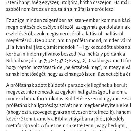
isteni hang. Még egyszer, utoljára, hátha összejön. Ha már 
szóból nem ért ez a nép, talán a műfaj ismerős lesz.
Ez az ige minden zsigerében az Isten-ember kommunikáci
megmentésének esélyeiről szól, az egymás gondolatainak
észleléséről, azok megismeréséről: a látásról, hallásról,
megértésről. De abban, amit a próféta mond, minden várat
„Hallván halljátok, amit mondok!” – így kezdődött abban a
korban minden nyilvános beszéd (van néhány példánk a
Bibliában: Jób 13:17; 32:2; 37:2; Ézs 55:2). Csakhogy ami itt fu
hogy rögtön hozzáteszi: de „ne értsétek meg”, mintegy elv
annak lehetőségét, hogy az elhangzó isteni üzenet célba ér
A prófétának adott küldetés paradox jellegének sikerült
megvezetnie nemcsak az egykori hallgatóságot, hanem a
modern bibliafordítókat is. Küldetése szerint ugyanis Ézsa
prófétának hallgatósága szívét nem megkeményítenie kel
(ahogy ezt a szöveget gyakran tévesen értelmezik), hanem
kövérré tenni, amely a Biblia világában a jólét, jókedély
metaforája volt. A fület nem süketté tenni, vagy bedugni,