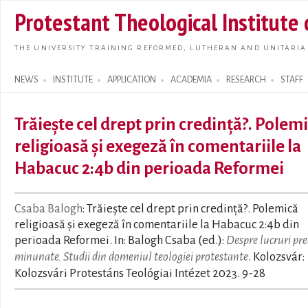
Skip t
Protestant Theological Institute
main
conte
THE UNIVERSITY TRAINING REFORMED, LUTHERAN AND UNITARIA
NEWS
INSTITUTE
APPLICATION
ACADEMIA
RESEARCH
STAFF
Search form
Trăiește cel drept prin credință?. Polem
religioasă și exegeză în comentariile la
Habacuc 2:4b din perioada Reformei
Csaba Balogh
: Trăiește cel drept prin credință?. Polemică
religioasă și exegeză în comentariile la Habacuc 2:4b din
perioada Reformei. In: Balogh Csaba (ed.):
Despre lucruri pr
minunate. Studii din domeniul teologiei protestante
. Kolozsvár:
Kolozsvári Protestáns Teológiai Intézet 2023. 9-28