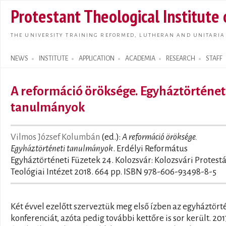
Skip t
Protestant Theological Institute
main
conte
THE UNIVERSITY TRAINING REFORMED, LUTHERAN AND UNITARIA
NEWS
INSTITUTE
APPLICATION
ACADEMIA
RESEARCH
STAFF
Search form
A reformáció öröksége. Egyháztörténet
tanulmányok
Vilmos József Kolumbán
(ed.):
A reformáció öröksége.
Egyháztörténeti tanulmányok
. Erdélyi Református
Egyháztörténeti Füzetek 24. Kolozsvár: Kolozsvári Protest
Teológiai Intézet 2018. 664 pp. ISBN 978-606-93498-8-5
Két évvel ezelőtt szerveztük meg első ízben az egyháztört
konferenciát, azóta pedig további kettőre is sor került. 201