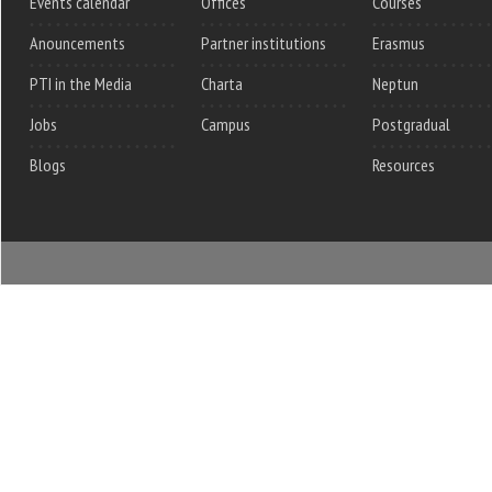
Events calendar
Offices
Courses
Anouncements
Partner institutions
Erasmus
PTI in the Media
Charta
Neptun
Jobs
Campus
Postgradual
Blogs
Resources