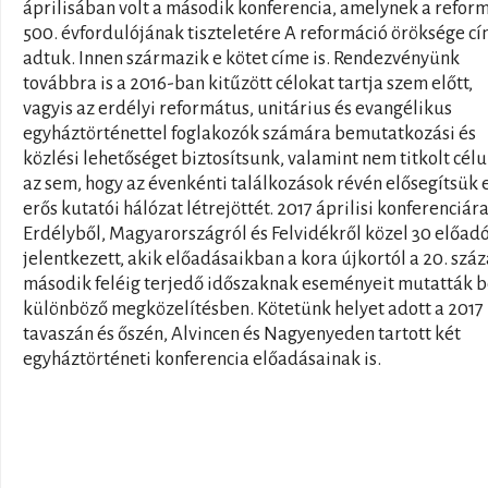
áprilisában volt a második konferencia, amelynek a refor
500. évfordulójának tiszteletére A reformáció öröksége c
adtuk. Innen származik e kötet címe is. Rendezvényünk
továbbra is a 2016-ban kitűzött célokat tartja szem előtt,
vagyis az erdélyi református, unitárius és evangélikus
egyháztörténettel foglakozók számára bemutatkozási és
közlési lehetőséget biztosítsunk, valamint nem titkolt cél
az sem, hogy az évenkénti találkozások révén elősegítsük 
erős kutatói hálózat létrejöttét. 2017 áprilisi konferenciár
Erdélyből, Magyarországról és Felvidékről közel 30 előad
jelentkezett, akik előadásaikban a kora újkortól a 20. szá
második feléig terjedő időszaknak eseményeit mutatták 
különböző megközelítésben. Kötetünk helyet adott a 2017
tavaszán és őszén, Alvincen és Nagyenyeden tartott két
egyháztörténeti konferencia előadásainak is.