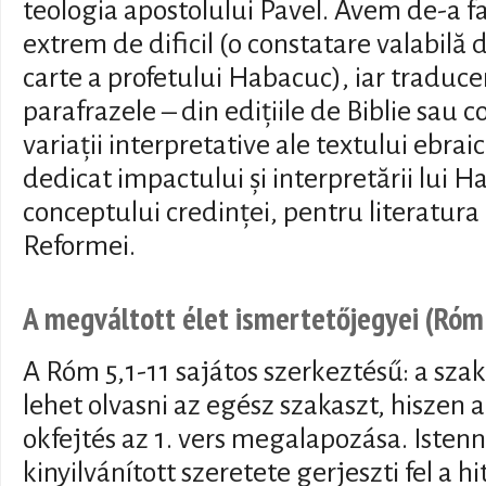
teologia apostolului Pavel. Avem de-a fa
extrem de dificil (o constatare valabilă 
carte a profetului Habacuc), iar traduc
parafrazele – din edițiile de Biblie sau 
variații interpretative ale textului ebrai
dedicat impactului și interpretării lui H
conceptului credinței, pentru literatura
Reformei.
A megváltott élet ismertetőjegyei (Ró
A Róm 5,1-11 sajátos szerkeztésű: a szak
lehet olvasni az egész szakaszt, hiszen 
okfejtés az 1. vers megalapozása. Isten
kinyilvánított szeretete gerjeszti fel a hi