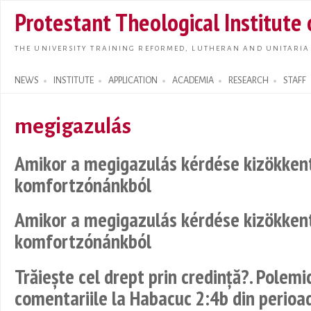
Skip t
Protestant Theological Institute
main
conte
THE UNIVERSITY TRAINING REFORMED, LUTHERAN AND UNITARIA
NEWS
INSTITUTE
APPLICATION
ACADEMIA
RESEARCH
STAFF
Search form
megigazulás
Amikor a megigazulás kérdése kizökkent
komfortzónánkból
Amikor a megigazulás kérdése kizökkent
komfortzónánkból
Trăiește cel drept prin credință?. Polemi
comentariile la Habacuc 2:4b din perio