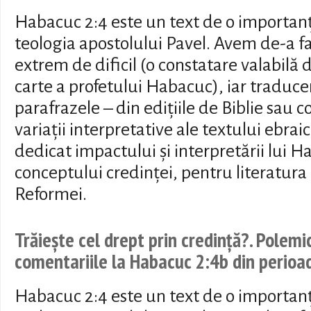
Habacuc 2:4 este un text de o importan
teologia apostolului Pavel. Avem de-a fa
extrem de dificil (o constatare valabilă 
carte a profetului Habacuc), iar traduc
parafrazele – din edițiile de Biblie sau 
variații interpretative ale textului ebrai
dedicat impactului și interpretării lui H
conceptului credinței, pentru literatura
Reformei.
Trăiește cel drept prin credință?. Polemi
comentariile la Habacuc 2:4b din perio
Habacuc 2:4 este un text de o importan