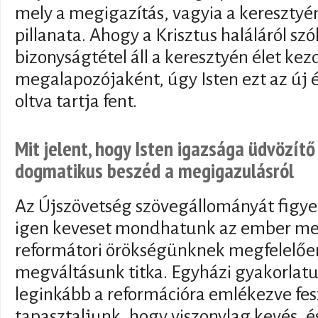
mely a megigazítás, vagyia a keresztyé
pillanata. Ahogy a Krisztus haláláról s
bizonyságtétel áll a keresztyén élet ke
megalapozójaként, úgy Isten ezt az új é
oltva tartja fent.
Mit jelent, hogy Isten igazsága üdvözí
dogmatikus beszéd a megigazulásról
Az Újszövetség szövegállományát figye
igen keveset mondhatunk az ember megi
reformátori örökségünknek megfelelően
megváltásunk titka. Egyházi gyakorlatu
leginkább a reformációra emlékezve fes
tapasztaljunk, hogy viszonylag kevés, é