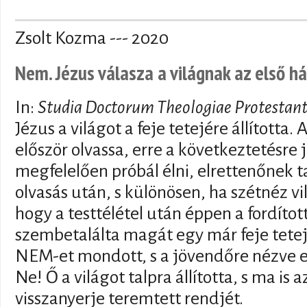
Zsolt Kozma --- 2020
Nem. Jézus válasza a világnak az első h
In:
Studia Doctorum Theologiae Protestant
Jézus a világot a feje tetejére állította
először olvassa, erre a következtetésre 
megfelelően próbál élni, elrettenőnek ta
olvasás után, s különösen, ha szétnéz vi
hogy a testtélétel után éppen a fordított
szembetalálta magát egy már feje tetejér
NEM-et mondott, s a jövendőre nézve elh
Ne! Ő a világot talpra állította, s ma is 
visszanyerje teremtett rendjét.