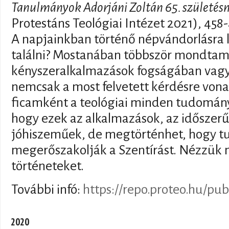
Tanulmányok Adorjáni Zoltán 65. születésn
Protestáns Teológiai Intézet 2021), 458
A napjainkban történő népvándorlásra le
találni? Mostanában többször mondtam
kényszeralkalmazások fogságában vagy
nemcsak a most felvetett kérdésre vona
ficamként a teológiai minden tudomány
hogy ezek az alkalmazások, az időszerű
jóhiszeműek, de megtörténhet, hogy t
megerőszakolják a Szentírást. Nézzük 
történeteket.
További infó:
https://repo.proteo.hu/pub
2020