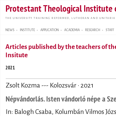
Skip t
Protestant Theological Institute
main
conte
THE UNIVERSITY TRAINING REFORMED, LUTHERAN AND UNITARIA
NEWS
INSTITUTE
APPLICATION
ACADEMIA
RESEARCH
STAFF
Search form
Articles published by the teachers of t
Insitute
2021
Zsolt Kozma --- Kolozsvár · 2021
Népvándorlás. Isten vándorló népe a Sz
In: Balogh Csaba, Kolumbán Vilmos Józ