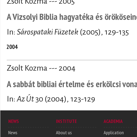
Zsolt Kozma --- 2005
A Vizsolyi Biblia hagyatéka és örökösei
In:
Sárospataki Füzetek
(2005), 129-135
2004
Zsolt Kozma --- 2004
A sabbát bibliai értelme és erkölcsi von
In:
Az Út
30 (2004), 123-129
NEWS
INSTITUTE
ACADEMIA
News
About us
Application