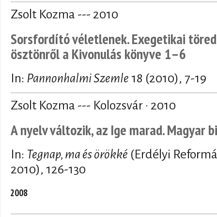
Zsolt Kozma --- 2010
Sorsfordító véletlenek. Exegetikai töred
ösztönről a Kivonulás könyve 1–6
In:
Pannonhalmi Szemle
18 (2010), 7-19
Zsolt Kozma --- Kolozsvár · 2010
A nyelv változik, az Ige marad. Magyar b
In:
Tegnap, ma és örökké
(Erdélyi Reform
2010), 126-130
2008