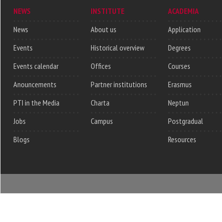
NEWS
INSTITUTE
ACADEMIA
News
About us
Application
Events
Historical overview
Degrees
Events calendar
Offices
Courses
Anouncements
Partner institutions
Erasmus
PTI in the Media
Charta
Neptun
Jobs
Campus
Postgradual
Blogs
Resources