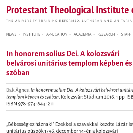
Skip t
Protestant Theological Institute
main
conte
THE UNIVERSITY TRAINING REFORMED, LUTHERAN AND UNITARIA
NEWS
INSTITUTE
APPLICATION
ACADEMIA
RESEARCH
STAFF
Search form
In honorem solius Dei. A kolozsvári
belvárosi unitárius templom képben és
szóban
Bak Ágnes
:
In honorem solius Dei. A kolozsvári belvárosi unitár
templom képben és szóban
. Kolozsvár: Stúdium 2016. 1 pp. I
ISBN 978-973-643-211
„Békesség ez háznak!” Ezekkel a szavakkal kezdte Lázár Is
unitárius püspök 1796. december 14-én a kolozsvári