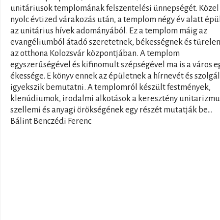
unitáriusok templomának felszentelési ünnepségét. Közel
nyolc évtized várakozás után, a templom négy év alatt épül
az unitárius hívek adományából. Ez a templom máig az
evangéliumból átadó szeretetnek, békességnek és türel
az otthona Kolozsvár központjában. A templom
egyszerűségével és kifinomult szépségével ma is a város e
ékessége. E könyv ennek az épületnek a hírnevét és szolgá
igyekszik bemutatni. A templomról készült festmények,
klenúdiumok, irodalmi alkotások a keresztény unitarizmu
szellemi és anyagi örökségének egy részét mutatják be…
Bálint Benczédi Ferenc