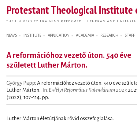
Skip t
Protestant Theological Institute
main
conte
THE UNIVERSITY TRAINING REFORMED, LUTHERAN AND UNITARIA
NEWS
INSTITUTE
APPLICATION
ACADEMIA
RESEARCH
STAFF
Search form
A reformációhoz vezető úton. 540 éve
született Luther Márton.
György Papp
: A reformációhoz vezető úton. 540 éve szület
Luther Márton.. In:
Erdélyi Református Kalendárium 2023
202
(2022), 107-114. pp.
Luther Márton életútjának rövid összefoglalása.