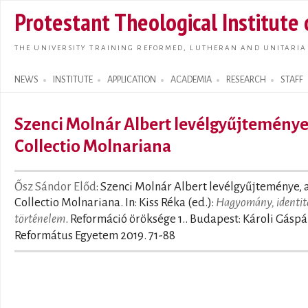
Skip t
Protestant Theological Institute
main
conte
THE UNIVERSITY TRAINING REFORMED, LUTHERAN AND UNITARIA
NEWS
INSTITUTE
APPLICATION
ACADEMIA
RESEARCH
STAFF
Search form
Szenci Molnár Albert levélgyűjteménye
Collectio Molnariana
Ősz Sándor Előd
: Szenci Molnár Albert levélgyűjteménye, 
Collectio Molnariana. In: Kiss Réka (ed.):
Hagyomány, identit
történelem
. Reformáció öröksége 1.. Budapest: Károli Gáspá
Református Egyetem 2019. 71-88