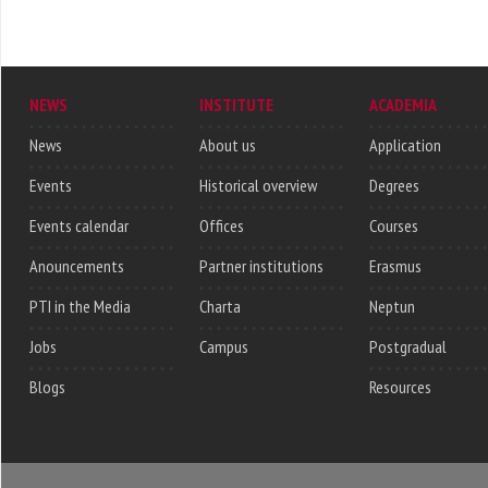
NEWS
INSTITUTE
ACADEMIA
News
About us
Application
Events
Historical overview
Degrees
Events calendar
Offices
Courses
Anouncements
Partner institutions
Erasmus
PTI in the Media
Charta
Neptun
Jobs
Campus
Postgradual
Blogs
Resources