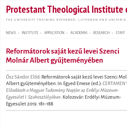
Skip t
Protestant Theological Institute
main
conte
THE UNIVERSITY TRAINING REFORMED, LUTHERAN AND UNITARIA
NEWS
INSTITUTE
APPLICATION
ACADEMIA
RESEARCH
STAFF
Search form
Reformátorok saját kezű levei Szenci
Molnár Albert gyűjteményében
Ősz Sándor Előd
: Reformátorok saját kezű levei Szenci Mo
Albert gyűjteményében. In: Egyed Emese (ed.):
CERTAMEN VI
Előadások a Magyar Tudomány Napján az Erdélyi Múzeum-
Egyesület I. Szakosztályában
. Kolozsvár: Erdélyi Múzeum-
Egyesület 2019. 181-188