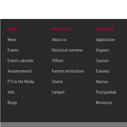
NEWS
INSTITUTE
ACADEMIA
News
About us
Application
Events
Historical overview
Degrees
Events calendar
Offices
Courses
Anouncements
Partner institutions
Erasmus
PTI in the Media
Charta
Neptun
Jobs
Campus
Postgradual
Blogs
Resources