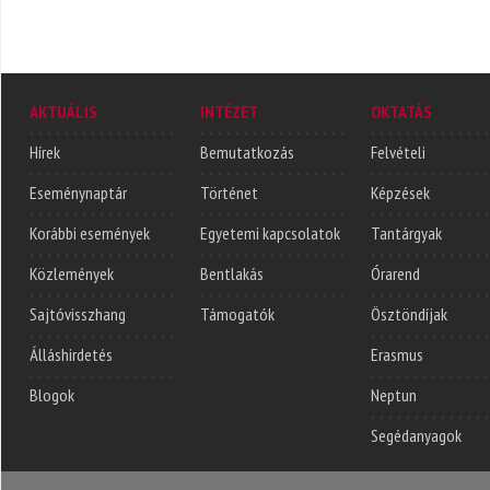
AKTUÁLIS
INTÉZET
OKTATÁS
Hírek
Bemutatkozás
Felvételi
Eseménynaptár
Történet
Képzések
Korábbi események
Egyetemi kapcsolatok
Tantárgyak
Közlemények
Bentlakás
Órarend
Sajtóvisszhang
Támogatók
Ösztöndíjak
Álláshirdetés
Erasmus
Blogok
Neptun
Segédanyagok