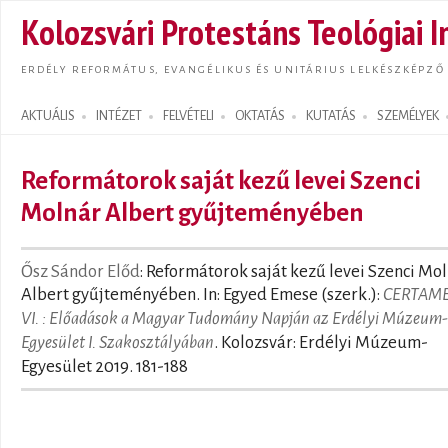
Ugrás
Kolozsvári Protestáns Teológiai I
tarta
ERDÉLY REFORMÁTUS, EVANGÉLIKUS ÉS UNITÁRIUS LELKÉSZKÉPZŐ
AKTUÁLIS
INTÉZET
FELVÉTELI
OKTATÁS
KUTATÁS
SZEMÉLYEK
Search form
Reformátorok saját kezű levei Szenci
Molnár Albert gyűjteményében
Ősz Sándor Előd
: Reformátorok saját kezű levei Szenci Mo
Albert gyűjteményében. In: Egyed Emese (szerk.):
CERTAM
VI. : Előadások a Magyar Tudomány Napján az Erdélyi Múzeum-
Egyesület I. Szakosztályában
. Kolozsvár: Erdélyi Múzeum-
Egyesület 2019. 181-188