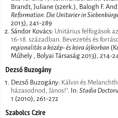
Brandt, Juliane (szerk.), Balogh F. And
Reformation. Die Unitarier in Siebenbürg
2013), 241-289
Sándor Kovács:
Unitárius felfogások az
16-18. században. Bevezetés és forrás
regionalitás a közép- és kora újkorban
(K
Műhely , Bolyai Társaság 2013), 214-2
Dezső Buzogány
Dezső Buzogány:
Kálvin és Melanchth
házasodnod, János!"
. In:
Studia Doctoru
1 (2010), 261-272
Szabolcs Czire