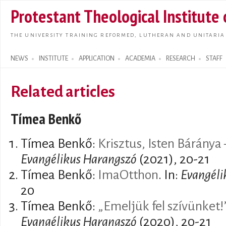
Skip t
Protestant Theological Institute
main
conte
THE UNIVERSITY TRAINING REFORMED, LUTHERAN AND UNITARIA
NEWS
INSTITUTE
APPLICATION
ACADEMIA
RESEARCH
STAFF
Search form
Related articles
Tímea Benkő
Tímea Benkő:
Krisztus, Isten Báránya
Evangélikus Harangszó
(2021), 20-21
Tímea Benkő:
ImaOtthon
. In:
Evangéli
20
Tímea Benkő:
„Emeljük fel szívünket!
Evangélikus Harangszó
(2020), 20-21