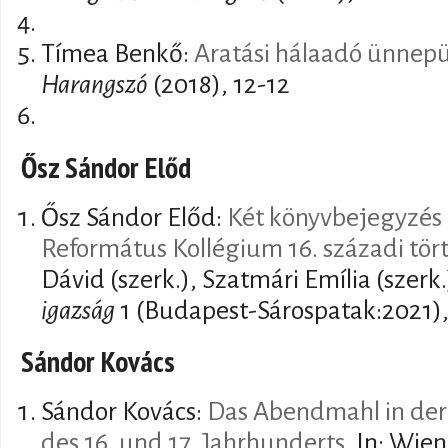
Tímea Benkő:
Aratási hálaadó ünnep
Harangszó
(2018), 12-12
Ősz Sándor Előd
Ősz Sándor Előd:
Két könyvbejegyzés 
Református Kollégium 16. századi tör
Dávid (szerk.), Szatmári Emília (szerk
igazság
1 (Budapest-Sárospatak:2021),
Sándor Kovács
Sándor Kovács:
Das Abendmahl in der 
des 16. und 17. Jahrhunderts
. In: Wien