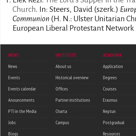
Elek Rezi:
The Lord's Supper in the Tr
Church
. In: Steers, David (szerk.)
Europ
Communion
(H. N.: Ulster Unitarian Chr
European Liberal Protestant Network 
NEWS
INSTITUTE
ACADEMIA
News
About us
Application
Events
Historical overview
Degrees
Events calendar
Offices
Courses
Anouncements
Partner institutions
Erasmus
PTI in the Media
Charta
Neptun
Jobs
Campus
Postgradual
Blogs
Resources