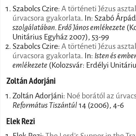
Szabolcs Czire:
A történeti Jézus aszta
úrvacsora gyakorlata
. In: Szabó Árpád
szolgálatában. Erdő János emlékezete
(Ko
Unitárius Egyház 2007), 53-99
Szabolcs Czire:
A történeti Jézus aszta
úrvacsora gyakorlata
. In:
Isten és embe
emlékezete
(Kolozsvár: Erdélyi Unitári
Zoltán Adorjáni
Zoltán Adorjáni:
Noé borától az úrvac
Református Tiszántúl
14 (2006), 4-6
Elek Rezi