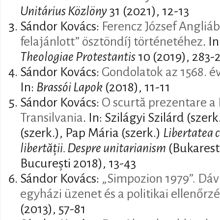
Unitárius Közlöny
31 (2021), 12-13
Sándor Kovács:
Ferencz József Angliá
felajánlott” ösztöndíj történetéhez
. I
Theologiae Protestantis
10 (2019), 283-
Sándor Kovács:
Gondolatok az 1568. év
In:
Brassói Lapok
(2018), 11-11
Sándor Kovács:
O scurtă prezentare a B
Transilvania
. In: Szilágyi Szilárd (szer
(szerk.), Pap Mária (szerk.)
Libertatea c
libertății. Despre unitarianism
(Bukarest:
București 2018), 13-43
Sándor Kovács:
„Simpozion 1979”. Dávi
egyházi üzenet és a politikai ellenőrzé
(2013), 57-81