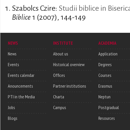
Szabolcs Czire:
Studii biblice in Biseri
Biblice
1 (2007), 144-149
NEWS
INSTITUTE
ACADEMIA
News
About us
Application
Events
Historical overview
Degrees
Events calendar
Offices
Courses
Anouncements
Partner institutions
Erasmus
PTI in the Media
Charta
Neptun
Jobs
Campus
Postgradual
Blogs
Resources