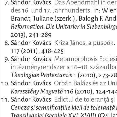
Sándor Kovács:
Das Abendmahl in der 
des 16. und 17. Jahrhunderts
. In: Wien
Brandt, Juliane (szerk.), Balogh F. And
Reformation. Die Unitarier in Siebenbürg
2013), 241-289
Sándor Kovács:
Kriza János, a püspök
.
117 (2011), 418-425
Sándor Kovács:
Metamorphosis Ecclesiæ
intézményrendszer a 16–18. századb
Theologiae Protestantis
1 (2010), 273-2
Sándor Kovács:
Orbán Balázs és az Un
Keresztény Magvető
116 (2010), 124-14
Sándor Kovács:
Edictul de toleranţă şi
Geneza şi semnificaţiile ideii de toleranţă 
Transilvaniei (secolele XVI–XVIII)
(Gyulaf