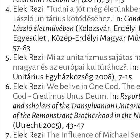
Elek Rezi:
"Tudni a jót még életünkben
László unitárius kötődéséhez
. In:
Gond
László életművében
(Kolozsvár: Erdély
Egyesület , Közép-Erdélyi Magyar Műv
57-83
Elek Rezi:
Mi az unitarizmus sajátos ho
magyar és az európai kultúrához?
. In
Unitárius Egyházközség 2008), 7-15
Elek Rezi:
We belive in One God. The e
God - Credimus Unus Deum
. In:
Report
and scholars of the Transylvanian Unitar
of the Remonstrant Brotherhood in the N
(Utrecht:2005), 43-47
Elek Rezi:
The Influence of Michael Se