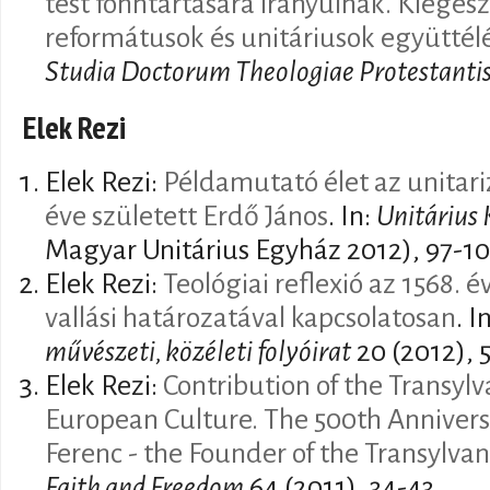
test fönntartására irányulnak. Kiegész
reformátusok és unitáriusok együtté
Studia Doctorum Theologiae Protestanti
Elek Rezi
Elek Rezi:
Példamutató élet az unitar
éve született Erdő János
. In:
Unitárius
Magyar Unitárius Egyház 2012), 97-10
Elek Rezi:
Teológiai reflexió az 1568. é
vallási határozatával kapcsolatosan
. I
művészeti, közéleti folyóirat
20 (2012), 
Elek Rezi:
Contribution of the Transylv
European Culture. The 500th Anniversa
Ferenc - the Founder of the Transylva
Faith and Freedom
64 (2011), 34-43