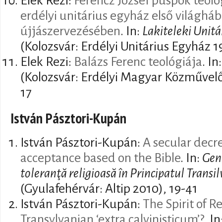
Elek Rezi:
Ferencz József püspök teoló
erdélyi unitárius egyház első világhá
újjászervezésében
. In:
Lakiteleki Unit
(Kolozsvár: Erdélyi Unitárius Egyház 1
Elek Rezi:
Balázs Ferenc teológiája
. In
(Kolozsvár: Erdélyi Magyar Közművelő
17
István Pásztori-Kupán
István Pásztori-Kupán:
A secular decre
acceptance based on the Bible
. In:
Gene
toleranţă religioasă în Principatul Transi
(Gyulafehérvár: Altip 2010), 19-41
István Pásztori-Kupán:
The Spirit of R
Transylvanian ‘extra calvinisticum’?
. I