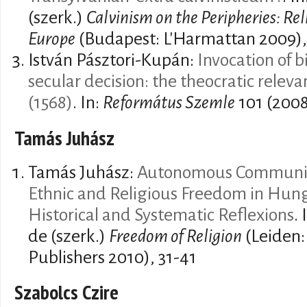
(szerk.)
Calvinism on the Peripheries: Reli
Europe
(Budapest: L'Harmattan 2009),
István Pásztori-Kupán:
Invocation of bi
secular decision: the theocratic releva
(1568)
. In:
Református Szemle
101 (2008
Tamás Juhász
Tamás Juhász:
Autonomous Communitie
Ethnic and Religious Freedom in Hung
Historical and Systematic Reflexions
.
de (szerk.)
Freedom of Religion
(Leiden:
Publishers 2010), 31-41
Szabolcs Czire