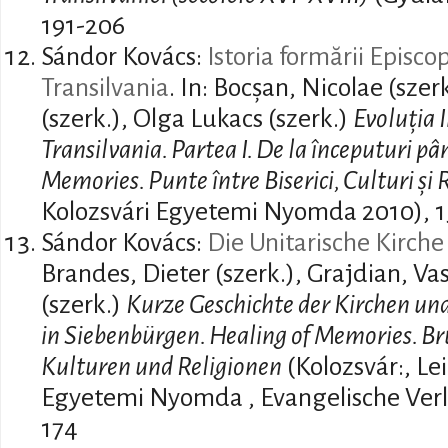
191-206
Sándor Kovács:
Istoria formării Episco
Transilvania
. In: Bocșan, Nicolae (szer
(szerk.), Olga Lukacs (szerk.)
Evoluția I
Transilvania. Partea I. De la începuturi pâ
Memories. Punte între Biserici, Culturi și R
Kolozsvári Egyetemi Nyomda 2010), 1
Sándor Kovács:
Die Unitarische Kirch
Brandes, Dieter (szerk.), Grajdian, Vas
(szerk.)
Kurze Geschichte der Kirchen un
in Siebenbürgen. Healing of Memories. Br
Kulturen und Religionen
(Kolozsvár:, Lei
Egyetemi Nyomda , Evangelische Verla
174