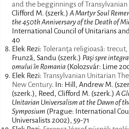
and the begginnings of Transylvanian
Clifford M. (szerk.)
A Martyr Soul Rem
the 450th Anniversary of the Death of Mi
International Council of Unitarians and
40
Elek Rezi:
Toleranţa religioasă: trecut, 
Frunză, Sandu (szerk.)
Paşi spre integrar
omului în Romania
(Kolozsvár: Lime 20
Elek Rezi:
Transylvanian Unitarian The
New Century
. In: Hill, Andrew M. (szerk
(szerk.), Reed, Clifford M. (szerk.)
A Gl
Unitarian Universalism at the Dawn of the
Symposium
(Prague: International Coun
Universalists 2002), 59-71