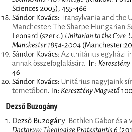
Sciences 2005), 455-466
Sándor Kovács:
Transylvania and the U
Manchester: The Sharpe Hungarian Sc
Leonard (szerk.)
Unitarian to the Core. 
Manchester 1854-2004
(Manchester:20
Sándor Kovács:
Az unitárius egyházi i
annak összefoglalására
. In:
Keresztény
46
Sándor Kovács:
Unitárius nagyjaink sí
temetőben
. In:
Keresztény Magvető
100
Dezső Buzogány
Dezső Buzogány:
Bethlen Gábor és a v
Doctorum Theologiae Protestantis
6 (201