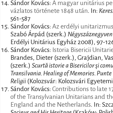
Sándor Kovács:
A magyar unitárius pe
vázlatos története 1848 után
. In:
Keres
561-587
Sándor Kovács:
Az erdélyi unitarizmus
Szabó Árpád (szerk.)
Négyszáznegyven 
Erdélyi Unitárius Egyház 2008), 97-12
Sándor Kovács:
Istoria Bisericii Unitar
Brandes, Dieter (szerk.), Grajdian, Vas
(szerk.)
Scurtă istorie a Bisericilor şi com
Transilvania. Healing of Memories. Punte în
Religii
(Kolozsvár: Kolozsvári Egyetem
Sándor Kovács:
Contributions to late 1
of the Transylvanian Unitarians and the
England and the Netherlands
. In: Sz
Socinus and His Heritage
(Kraków: Polis