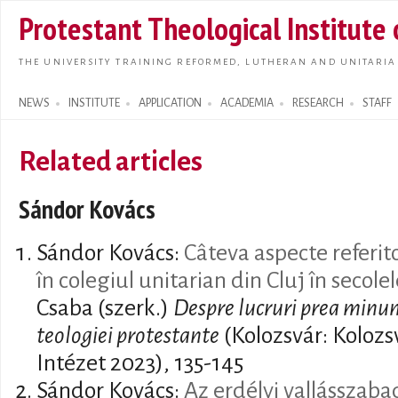
Skip t
Protestant Theological Institute
main
conte
THE UNIVERSITY TRAINING REFORMED, LUTHERAN AND UNITARIA
NEWS
INSTITUTE
APPLICATION
ACADEMIA
RESEARCH
STAFF
Search form
Related articles
Sándor Kovács
Sándor Kovács:
Câteva aspecte referit
în colegiul unitarian din Cluj în secol
Csaba (szerk.)
Despre lucruri prea minun
teologiei protestante
(Kolozsvár: Kolozs
Intézet 2023), 135-145
Sándor Kovács:
Az erdélyi vallásszaba