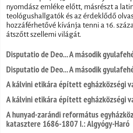
nyomdász emléke előtt, másrészt a latin
teológushallgatók és az érdeklődő olva
hozzáférhetővé kívánja tenni a 16. század
átszőtt szellemi világát.
Disputatio de Deo... A második gyulafehé
Disputatio de Deo... A második gyulafehé
A kálvini etikára épített egházközségi
A kálvini etikára épített egházközségi
A hunyad-zarándi református egyházköz
katasztere 1686-1807 I.: Algyógy-Haró