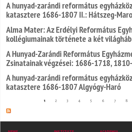
A hunyad-zarándi református egyházköz
katasztere 1686-1807 II.: Hátszeg-Maro
Alma Mater: Az Erdélyi Református Egy
kollégiumainak története a két világhá
A Hunyad-Zarándi Református Egyházme
Zsinatainak végzései: 1686-1718, 1810
A hunyad-zarándi református egyházköz
katasztere 1686-1807 Algyógy-Haró
1
2
3
4
5
6
7
8
Pages
NEWS
INSTITUTE
ACADEMIA