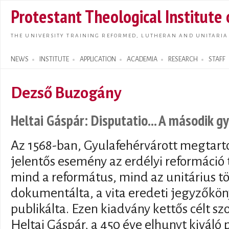
Skip t
Protestant Theological Institute
main
conte
THE UNIVERSITY TRAINING REFORMED, LUTHERAN AND UNITARIA
NEWS
INSTITUTE
APPLICATION
ACADEMIA
RESEARCH
STAFF
Search form
Dezső Buzogány
Heltai Gáspár: Disputatio... A második gy
Az 1568-ban, Gyulafehérvárott megtarto
jelentős esemény az erdélyi reformáció 
mind a református, mind az unitárius tö
dokumentálta, a vita eredeti jegyzőkön
publikálta. Ezen kiadvány kettős célt szo
Heltai Gáspár, a 450 éve elhunyt kiváló p