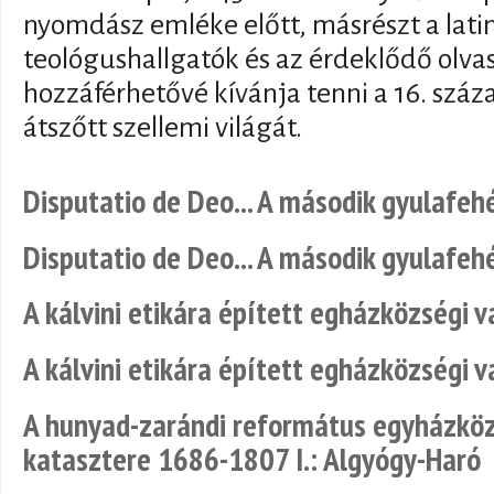
nyomdász emléke előtt, másrészt a latin
teológushallgatók és az érdeklődő olva
hozzáférhetővé kívánja tenni a 16. század
átszőtt szellemi világát.
Disputatio de Deo... A második gyulafehé
Disputatio de Deo... A második gyulafehé
A kálvini etikára épített egházközségi
A kálvini etikára épített egházközségi
A hunyad-zarándi református egyházköz
katasztere 1686-1807 I.: Algyógy-Haró