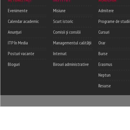
Evenimente
Misiune
Admitere
Calendar academic
Scurt istoric
Programe de studii
Anunțuri
Comisii și consilii
Cursuri
ITP în Media
Managementul calității
Orar
Posturi vacante
Internat
Burse
Bloguri
Birouri administrative
Erasmus
Neptun
Resurse