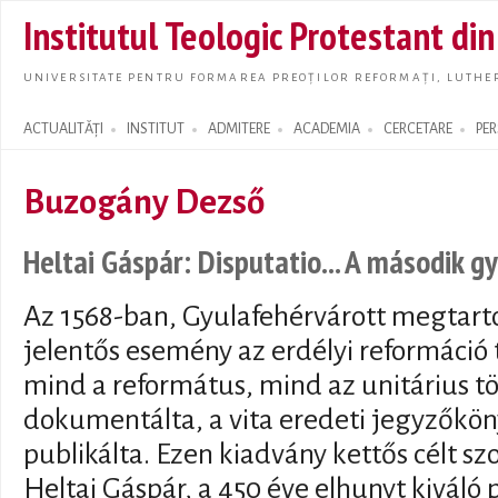
Skip t
Institutul Teologic Protestant di
main
conte
UNIVERSITATE PENTRU FORMAREA PREOȚILOR REFORMAȚI, LUTHER
ACTUALITĂȚI
INSTITUT
ADMITERE
ACADEMIA
CERCETARE
PE
Search form
Buzogány Dezső
Heltai Gáspár: Disputatio... A második gy
Az 1568-ban, Gyulafehérvárott megtarto
jelentős esemény az erdélyi reformáció 
mind a református, mind az unitárius tö
dokumentálta, a vita eredeti jegyzőkön
publikálta. Ezen kiadvány kettős célt szo
Heltai Gáspár, a 450 éve elhunyt kiváló p