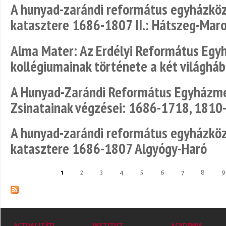
A hunyad-zarándi református egyházköz
katasztere 1686-1807 II.: Hátszeg-Maro
Alma Mater: Az Erdélyi Református Egy
kollégiumainak története a két világhá
A Hunyad-Zarándi Református Egyházme
Zsinatainak végzései: 1686-1718, 1810
A hunyad-zarándi református egyházköz
katasztere 1686-1807 Algyógy-Haró
1
2
3
4
5
6
7
8
9
Pages
ACTUALITĂȚI
INSTITUT
ACADEMIA