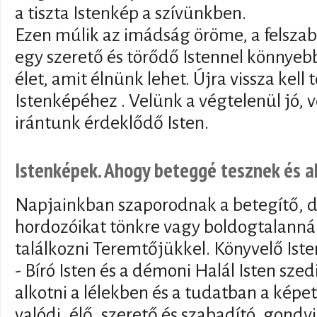
a tiszta Istenkép a szívünkben.
Ezen múlik az imádság öröme, a felszaba
egy szerető és törődő Istennel könnyeb
élet, amit élnünk lehet. Újra vissza kell 
Istenképéhez . Velünk a végtelenül jó, 
irántunk érdeklődő Isten.
Istenképek. Ahogy beteggé tesznek és a
Napjainkban szaporodnak a betegítő, 
hordozóikat tönkre vagy boldogtalanná
találkozni Teremtőjükkel. Könyvelő Iste
- Bíró Isten és a démoni Halál Isten szedi
alkotni a lélekben és a tudatban a képet
valódi, élő, szerető és szabadító, gondv