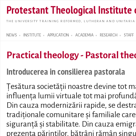
Skip t
Protestant Theological Institute
main
conte
THE UNIVERSITY TRAINING REFORMED, LUTHERAN AND UNITARIA
NEWS
INSTITUTE
APPLICATION
ACADEMIA
RESEARCH
STAFF
Search form
Practical theology - Pastoral th
Introducerea in consilierea pastorala
Țesătura societății noastre devine tot m
influența lumii virtuale tot mai profund
Din cauza modernizării rapide, se destr
tradiționale comunitare și familiale car
siguranță și stabilitate. Din cauza emigră
prezența părinților, bătrâni rămân singuri