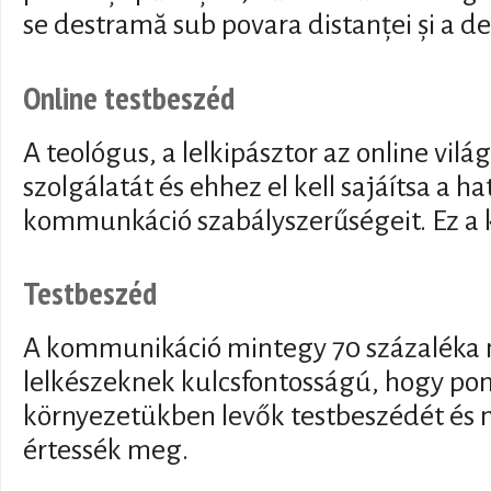
se destramă sub povara distanței și a de
Online testbeszéd
A teológus, a lelkipásztor az online vilá
szolgálatát és ehhez el kell sajáítsa a h
kommunkáció szabályszerűségeit. Ez a 
Testbeszéd
A kommunikáció mintegy 70 százaléka n
lelkészeknek kulcsfontosságú, hogy pon
környezetükben levők testbeszédét és 
értessék meg.