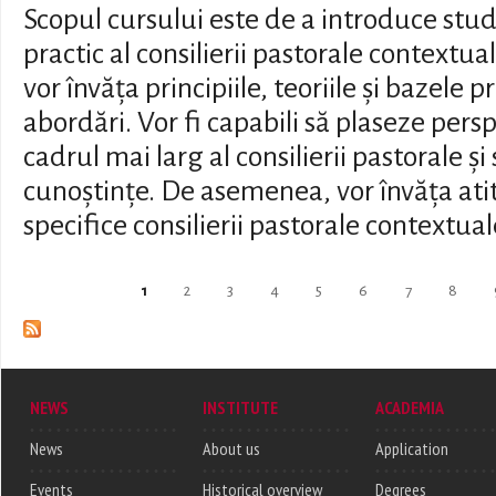
Scopul cursului este de a introduce stude
practic al consilierii pastorale contextual
vor învăța principiile, teoriile și bazele p
abordări. Vor fi capabili să plaseze pers
cadrul mai larg al consilierii pastorale ș
cunoștințe. De asemenea, vor învăța ati
specifice consilierii pastorale contextual
Pages
1
2
3
4
5
6
7
8
NEWS
INSTITUTE
ACADEMIA
News
About us
Application
Events
Historical overview
Degrees