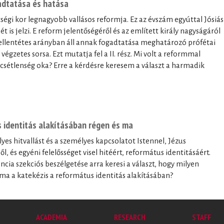
gadtatása és hatása
tségi kor legnagyobb vallásos reformja. Ez az évszám egyúttal Jósiás
t is jelzi. E reform jelentőségéről és az említett király nagyságáról
al ellentétes arányban áll annak fogadtatása meghatározó prófétai
végzetes sorsa. Ezt mutatja fel a II. rész. Mi volt a reformmal
ncsétlenség oka? Erre a kérdésre keresem a választ a harmadik
 identitás alakításában régen és ma
yes hitvallást és a személyes kapcsolatot Istennel, Jézus
l, és egyéni felelősséget visel hitéért, református identitásáért.
cia szekciós beszélgetése arra keresi a választ, hogy milyen
e ma a katekézis a református identitás alakításában?
ACADEMIA
RESEARCH
STAFF