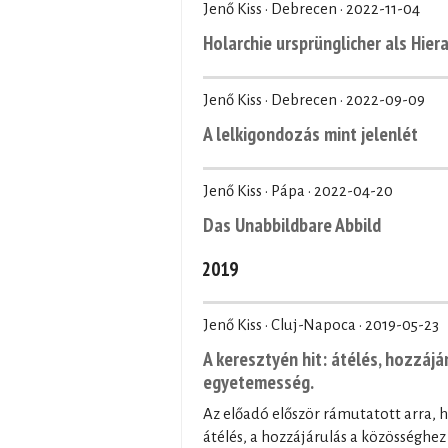
Jenő Kiss · Debrecen ·
2022-11-04
Holarchie ursprünglicher als Hiera
Jenő Kiss · Debrecen ·
2022-09-09
A lelkigondozás mint jelenlét
Jenő Kiss · Pápa ·
2022-04-20
Das Unabbildbare Abbild
2019
Jenő Kiss · Cluj-Napoca ·
2019-05-23
A keresztyén hit: átélés, hozzájá
egyetemesség.
Az előadó először rámutatott arra, 
átélés, a hozzájárulás a közösséghe