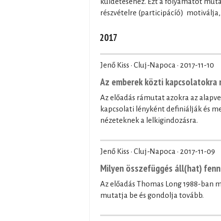
küldetéséhez. Ezt a folyamatot mutat
részvételre (participácíó) motiválj
2017
Jenő Kiss · Cluj-Napoca ·
2017-11-10
Az emberek közti kapcsolatokra 
Az előadás rámutat azokra az alapvet
kapcsolati lényként definiálják és 
nézeteknek a lelkigindozásra.
Jenő Kiss · Cluj-Napoca ·
2017-11-09
Milyen összefüggés áll(hat) fenn 
Az előadás Thomas Long 1988-ban 
mutatja be és gondolja tovább.