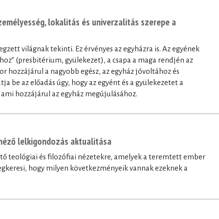
zemélyesség, lokalitás és univerzalitás szerepe a
egzett világnak tekinti. Ez érvényes az egyházra is. Az egyének
hoz” (presbitérium, gyülekezet), a csapa a maga rendjén az
or hozzájárul a nagyobb egész, az egyház jóvoltához és
ja be az előadás úgy, hogy az egyént és a gyülekezetet a
a, ami hozzájárul az egyház megújulásához.
néző lelkigondozás aktualitása
ő teológiai és filozófiai nézetekre, amelyek a teremtett ember
megkeresi, hogy milyen következményeik vannak ezeknek a