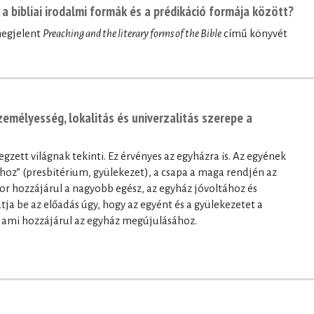
a bibliai irodalmi formák és a prédikáció formája között?
megjelent
Preaching and the literary forms of the Bible
című könyvét
zemélyesség, lokalitás és univerzalitás szerepe a
egzett világnak tekinti. Ez érvényes az egyházra is. Az egyének
hoz” (presbitérium, gyülekezet), a csapa a maga rendjén az
or hozzájárul a nagyobb egész, az egyház jóvoltához és
ja be az előadás úgy, hogy az egyént és a gyülekezetet a
a, ami hozzájárul az egyház megújulásához.