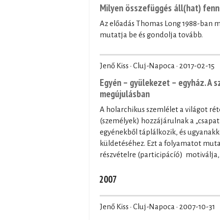
Milyen összefüggés áll(hat) fenn 
Az előadás Thomas Long 1988-ban 
mutatja be és gondolja tovább.
Jenő Kiss · Cluj-Napoca ·
2017-02-15
Egyén – gyülekezet – egyház. A s
megújulásban
A holarchikus szemlélet a világot rét
(személyek) hozzájárulnak a „csapat
egyénekből táplálkozik, és ugyanakk
küldetéséhez. Ezt a folyamatot mutat
részvételre (participácíó) motiválj
2007
Jenő Kiss · Cluj-Napoca ·
2007-10-31