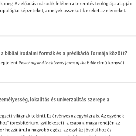
k meg. Az előadás második felében a teremtés teológiája alapján
ropológiai képzeteket, amelyek összekötik ezeket az elemeket.
a bibliai irodalmi formák és a prédikáció formája között?
megjelent
Preaching and the literary forms of the Bible
című könyvét
zemélyesség, lokalitás és univerzalitás szerepe a
egzett világnak tekinti. Ez érvényes az egyházra is. Az egyének
hoz” (presbitérium, gyülekezet), a csapa a maga rendjén az
or hozzájárul a nagyobb egész, az egyház jóvoltához és