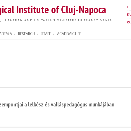
Skip to
ical Institute of Cluj-Napoca
H
main
E
content
, LUTHERAN AND UNITARIAN MINISTERS IN TRANSYLVANIA
R
ADEMIA
RESEARCH
STAFF
ACADEMIC LIFE
szempontjai a lelkész és valláspedagógus munkájában