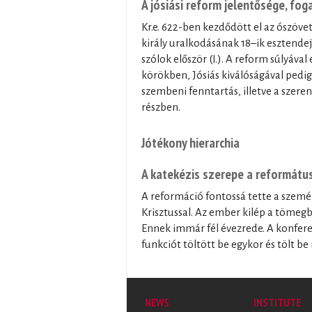
A jósiási reform jelentősége, fo
Kr.e. 622-ben kezdődött el az ószöve
király uralkodásának 18–ik esztendejé
szólok először (I.). A reform súlyáv
körökben, Jósiás kiválóságával pedig 
szembeni fenntartás, illetve a szere
részben.
Jótékony hierarchia
A katekézis szerepe a református
A reformáció fontossá tette a személ
Krisztussal. Az ember kilép a tömegbő
Ennek immár fél évezrede. A konferen
funkciót töltött be egykor és tölt b
NEWS
INSTITUTE