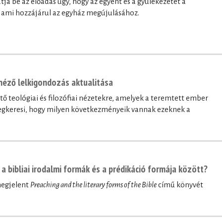
ja be az előadás úgy, hogy az egyént és a gyülekezetet a
a, ami hozzájárul az egyház megújulásához.
néző lelkigondozás aktualitása
ő teológiai és filozófiai nézetekre, amelyek a teremtett ember
megkeresi, hogy milyen következményeik vannak ezeknek a
a bibliai irodalmi formák és a prédikáció formája között?
megjelent
Preaching and the literary forms of the Bible
című könyvét