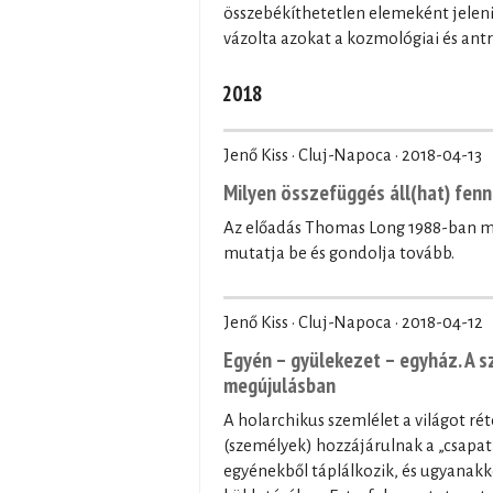
összebékíthetetlen elemeként jeleni
vázolta azokat a kozmológiai és ant
2018
Jenő Kiss · Cluj-Napoca ·
2018-04-13
Milyen összefüggés áll(hat) fenn 
Az előadás Thomas Long 1988-ban 
mutatja be és gondolja tovább.
Jenő Kiss · Cluj-Napoca ·
2018-04-12
Egyén – gyülekezet – egyház. A s
megújulásban
A holarchikus szemlélet a világot rét
(személyek) hozzájárulnak a „csapat
egyénekből táplálkozik, és ugyanakk