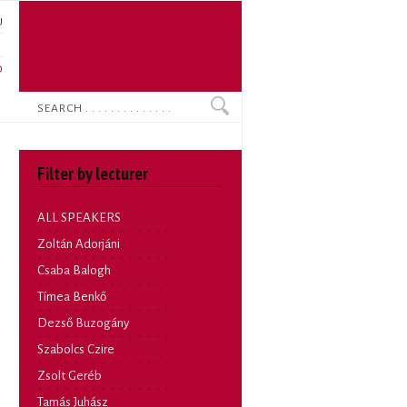
U
N
O
Search
Filter by lecturer
ALL SPEAKERS
Zoltán Adorjáni
Csaba Balogh
Tímea Benkő
Dezső Buzogány
Szabolcs Czire
Zsolt Geréb
Tamás Juhász