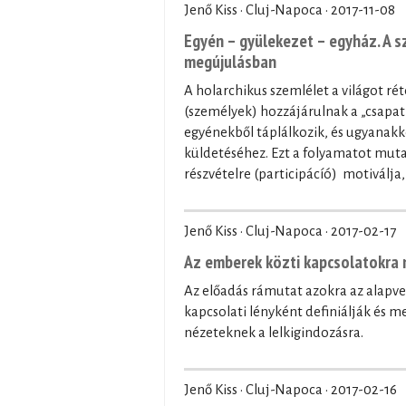
Jenő Kiss · Cluj-Napoca ·
2017-11-08
Egyén – gyülekezet – egyház. A s
megújulásban
A holarchikus szemlélet a világot rét
(személyek) hozzájárulnak a „csapat
egyénekből táplálkozik, és ugyanakk
küldetéséhez. Ezt a folyamatot mutat
részvételre (participácíó) motiválj
Jenő Kiss · Cluj-Napoca ·
2017-02-17
Az emberek közti kapcsolatokra 
Az előadás rámutat azokra az alapvet
kapcsolati lényként definiálják és 
nézeteknek a lelkigindozásra.
Jenő Kiss · Cluj-Napoca ·
2017-02-16