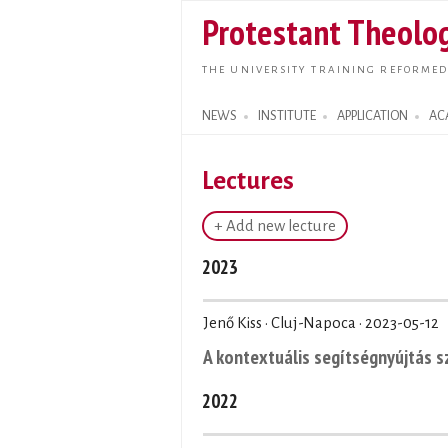
Protestant Theolog
THE UNIVERSITY TRAINING REFORMED
NEWS
INSTITUTE
APPLICATION
AC
Search form
Lectures
+ Add new lecture
2023
Jenő Kiss · Cluj-Napoca ·
2023-05-12
A kontextuális segítségnyújtás 
2022