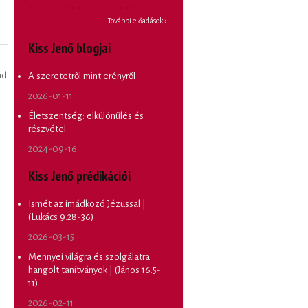
További előadások ›
Kiss Jenő blogjai
ad
A szeretetről mint erényről
2026-01-11
Életszentség: elkülönülés és
részvétel
2024-09-16
Kiss Jenő prédikációi
Ismét az imádkozó Jézussal |
(Lukács 9:28-36)
2026-03-15
Mennyei világra és szolgálatra
hangolt tanítványok | (János 16:5-
11)
2026-02-11