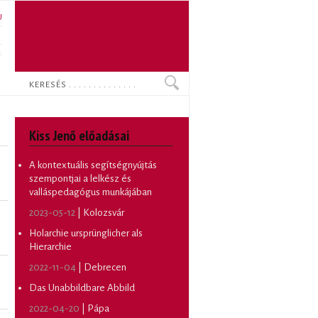
U
N
O
Keresés
Kiss Jenő előadásai
A kontextuális segítségnyújtás
szempontjai a lelkész és
valláspedagógus munkájában
2023-05-12
| Kolozsvár
Holarchie ursprünglicher als
Hierarchie
2022-11-04
| Debrecen
Das Unabbildbare Abbild
2022-04-20
| Pápa