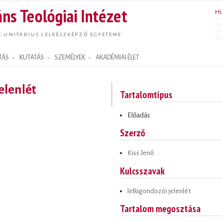
Ugrás a
ns Teológiai Intézet
H
tartalomra
E
S UNITÁRIUS LELKÉSZKÉPZŐ EGYETEME
R
TÁS
KUTATÁS
SZEMÉLYEK
AKADÉMIAI ÉLET
elenlét
Tartalomtípus
Előadás
Szerző
Kiss Jenő
Kulcsszavak
lelkigondozói jelenlét
Tartalom megosztása