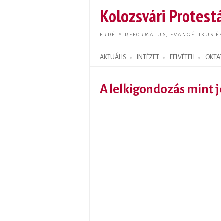
Kolozsvári Protestá
ERDÉLY REFORMÁTUS, EVANGÉLIKUS É
AKTUÁLIS
INTÉZET
FELVÉTELI
OKTA
Search form
A lelkigondozás mint j