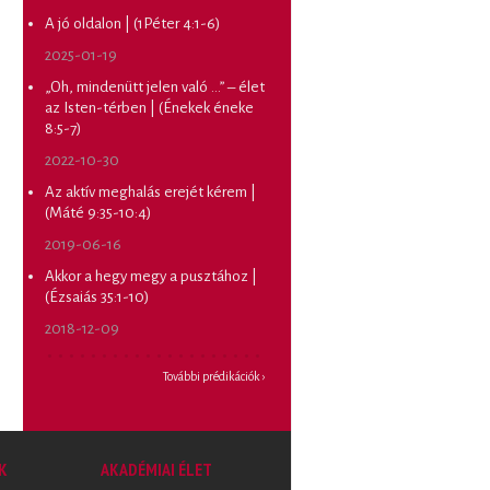
A jó oldalon | (1Péter 4:1-6)
2025-01-19
„Oh, mindenütt jelen való …” – élet
az Isten-térben | (Énekek éneke
8:5-7)
2022-10-30
Az aktív meghalás erejét kérem |
(Máté 9:35-10:4)
2019-06-16
Akkor a hegy megy a pusztához |
(Ézsaiás 35:1-10)
2018-12-09
További prédikációk ›
K
AKADÉMIAI ÉLET