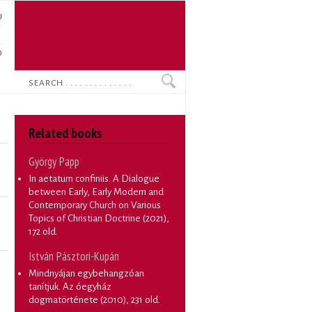
U
N
O
Search
Related books
György Papp
In aetatum confiniis. A Dialogue
between Early, Early Modern and
Contemporary Church on Various
Topics of Christian Doctrine
(2021),
172 old.
István Pásztori-Kupán
Mindnyájan egybehangzóan
tanítjuk. Az óegyház
dogmatörténete
(2010), 231 old.