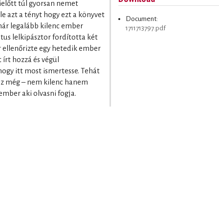
Mielőtt túl gyorsan nemet
e azt a tényt hogy ezt a könyvet
Document:
már legalább kilenc ember
1711713797.pdf
tus lelkipásztor fordította két
r ellenőrizte egy hetedik ember
t írt hozzá és végül
ogy itt most ismertesse. Tehát
esz még – nem kilenc hanem
ember aki olvasni fogja.