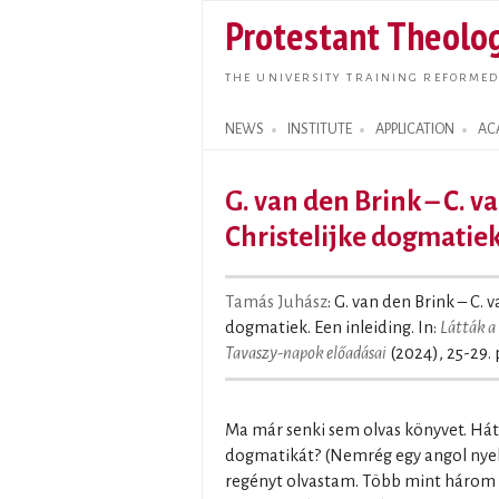
Protestant Theolog
THE UNIVERSITY TRAINING REFORMED
NEWS
INSTITUTE
APPLICATION
AC
Search form
G. van den Brink – C. v
Christelijke dogmatiek
Tamás Juhász
: G. van den Brink – C. 
dogmatiek. Een inleiding. In:
Látták a 
Tavaszy-napok előadásai
(2024), 25-29. 
Ma már senki sem olvas könyvet. Hát
dogmatikát? (Nemrég egy angol nyelv
regényt olvastam. Több mint három h