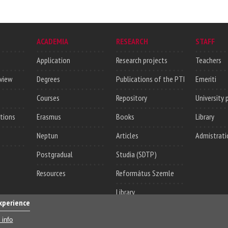
ACADEMIA
RESEARCH
STAFF
Application
Research projects
Teachers
rview
Degrees
Publications of the PTI
Emeriti
Courses
Repository
University 
utions
Erasmus
Books
Library
Neptun
Articles
Admistrati
Postgradual
Studia (SDTP)
Resources
Református Szemle
Library
experience
 info