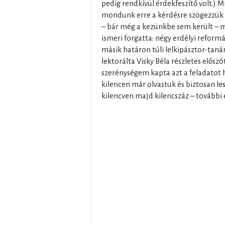
pedig rendkívül érdekfeszítő volt.) 
mondunk erre a kérdésre szögezzük l
– bár még a kezünkbe sem került – 
ismeri forgatta: négy erdélyi reformá
másik határon túli lelkipásztor-taná
lektorálta Visky Béla részletes előszó
szerénységem kapta azt a feladatot h
kilencen már olvastuk és biztosan l
kilencven majd kilencszáz – további 