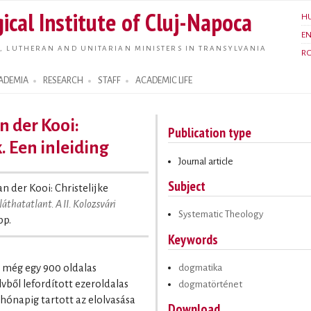
Skip to
ical Institute of Cluj-Napoca
H
main
E
content
, LUTHERAN AND UNITARIAN MINISTERS IN TRANSYLVANIA
R
ADEMIA
RESEARCH
STAFF
ACADEMIC LIFE
an der Kooi:
Publication type
. Een inleiding
Journal article
Subject
van der Kooi: Christelijke
láthatatlant. A II. Kolozsvári
Systematic Theology
pp.
Keywords
dogmatika
 még egy 900 oldalas
ből lefordított ezeroldalas
dogmatörténet
ónapig tartott az elolvasása
Download