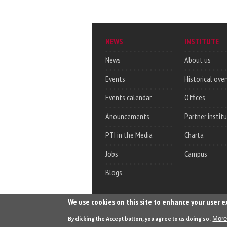
NEWS
INSTITUTE
News
About us
Events
Historical ove
Events calendar
Offices
Anouncements
Partner instit
PTI in the Media
Charta
Jobs
Campus
Blogs
We use cookies on this site to enhance your user 
More
By clicking the Accept button, you agree to us doing so.