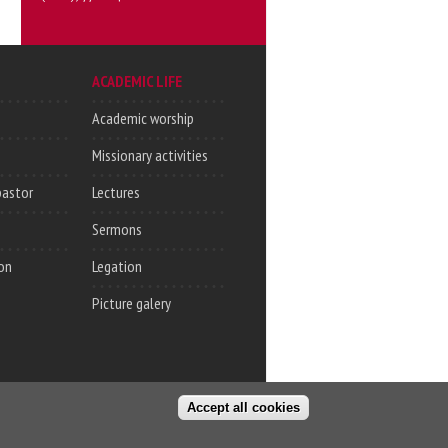
ACADEMIC LIFE
Academic worship
Missionary activities
pastor
Lectures
Sermons
on
Legation
Picture galery
Accept all cookies
Login
Address
© PTI