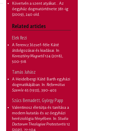
Követvén a szent atyákat... Az
óegyház dogmatörténete 381-ig
(2009), 240 old.
Related articles
Elek Rezi
A Ferencz József-féle Káté
átdolgozásai és kiadásai
. In:
Keresztény Magvető
124 (2018),
500-518
Tamás Juhász
A Heidelbergi Káté Barth egyházi
dogmatikájában
. In:
Református
Szemle
65 (1972), 390-403
Szűcs Bernadett, György Papp
Valentinosz életútja és tanítása a
modern kutatás és az óegyházi
heréziológia fényében
. In:
Studia
Doctorum Theologiae Protestantis
12
(2021), 77-104