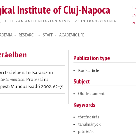
Skip to
ical Institute of Cluj-Napoca
H
main
E
content
, LUTHERAN AND UNITARIAN MINISTERS IN TRANSYLVANIA
R
ADEMIA
RESEARCH
STAFF
ACADEMIC LIFE
Izráelben
Publication type
Book article
ori Izráelben. In: Karasszon
rotestamentica
. Protestáns
Subject
pest: Mundus Kiadó 2002. 62-71
Old Testament
Keywords
történetírás
tanulmányok
próféták