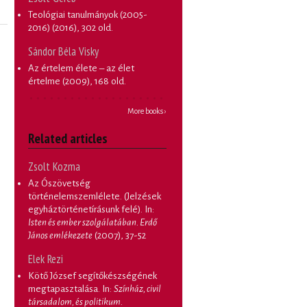
Teológiai tanulmányok (2005-
2016)
(2016), 302 old.
Sándor Béla Visky
Az értelem élete – az élet
értelme
(2009), 168 old.
More books ›
Related articles
Zsolt Kozma
Az Ószövetség
történelemszemlélete. (Jelzések
egyháztörténetírásunk felé)
. In:
Isten és ember szolgálatában. Erdő
János emlékezete
(2007), 37-52
Elek Rezi
Kötő József segítőkészségének
megtapasztalása
. In:
Színház, civil
társadalom, és politikum.