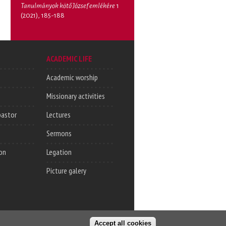
Tanulmányok kötő József emlékére
1
(2021), 185-188
ACADEMIC LIFE
Academic worship
Missionary activities
pastor
Lectures
Sermons
on
Legation
Picture galery
Accept all cookies