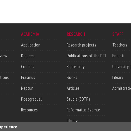
ACADEMIA
RESEARCH
STAFF
Application
Research projects
Teachers
rview
Degrees
Publications of the PTI
Emeriti
Courses
Repository
University 
utions
Erasmus
Books
Library
Neptun
Articles
Admistrati
Postgradual
Studia (SDTP)
Resources
Református Szemle
Library
experience