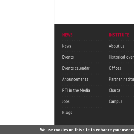
NEWS
INSTITUTE
News
About us
Events
Historical ove
Events calendar
Offices
Anouncements
Partner instit
PTI in the Media
Charta
Jobs
Campus
Blogs
We use cookies on this site to enhance your user 