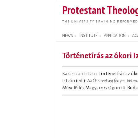
Protestant Theolog
THE UNIVERSITY TRAINING REFORMED
NEWS
INSTITUTE
APPLICATION
AC
Search form
Történetírás az ókori 
Karasszon István
: Történetírás az ók
István (ed.):
Az Ószövetség fényei. Vete
Művelődés Magyarországon 10. Buda