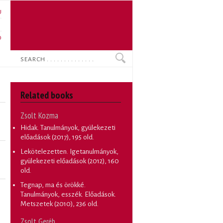
U
N
O
Search
Related books
Zsolt Kozma
Hidak. Tanulmányok, gyülekezeti
előadások
(2017), 195 old.
Lekötelezetten. Igetanulmányok,
gyülekezeti előadások
(2012), 160
old.
Tegnap, ma és örökké.
Tanulmányok, esszék. Előadások.
Metszetek
(2010), 236 old.
Zsolt Geréb