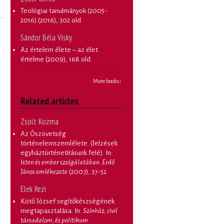
Teológiai tanulmányok (2005-
2016)
(2016), 302 old.
Sándor Béla Visky
Az értelem élete – az élet
értelme
(2009), 168 old.
More books ›
Related articles
Zsolt Kozma
Az Ószövetség
történelemszemlélete. (Jelzések
egyháztörténetírásunk felé)
. In:
Isten és ember szolgálatában. Erdő
János emlékezete
(2007), 37-52
Elek Rezi
Kötő József segítőkészségének
megtapasztalása
. In:
Színház, civil
társadalom, és politikum.