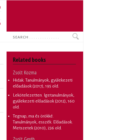
U
N
O
Search
Related books
Zsolt Kozma
Hidak. Tanulmányok, gyülekezeti
előadások
(2017), 195 old.
Lekötelezetten. Igetanulmányok,
gyülekezeti előadások
(2012), 160
old.
Tegnap, ma és örökké.
Tanulmányok, esszék. Előadások.
Metszetek
(2010), 236 old.
Zsolt Geréb