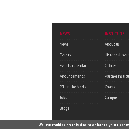
NEWS
INSTITUTE
News
About us
Events
Historical ove
Events calendar
Offices
Anouncements
Partner instit
PTI in the Media
Charta
Jobs
Campus
Blogs
We use cookies on this site to enhance your user 