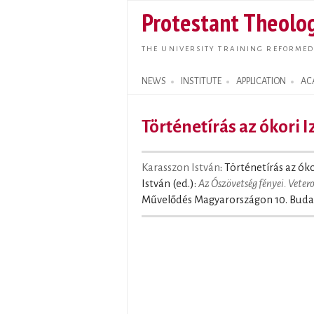
Protestant Theolog
THE UNIVERSITY TRAINING REFORMED
NEWS
INSTITUTE
APPLICATION
AC
Search form
Történetírás az ókori 
Karasszon István
: Történetírás az ók
István (ed.):
Az Ószövetség fényei. Vete
Művelődés Magyarországon 10. Buda