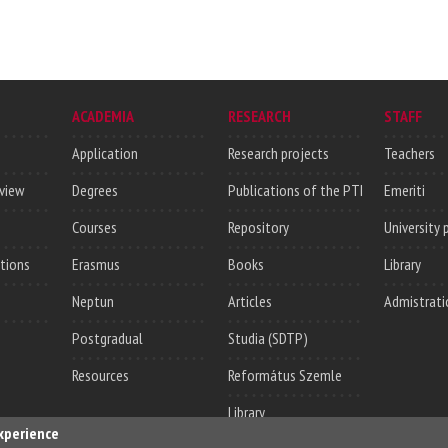
ACADEMIA
RESEARCH
STAFF
Application
Research projects
Teachers
rview
Degrees
Publications of the PTI
Emeriti
Courses
Repository
University 
utions
Erasmus
Books
Library
Neptun
Articles
Admistrati
Postgradual
Studia (SDTP)
Resources
Református Szemle
Library
experience