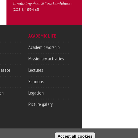
Tanulmányok kötő József emlékére
1
(2021), 185-188
ACADEMIC LIFE
Academic worship
Missionary activities
pastor
Lectures
Sermons
on
Legation
Picture galery
Accept all cookies