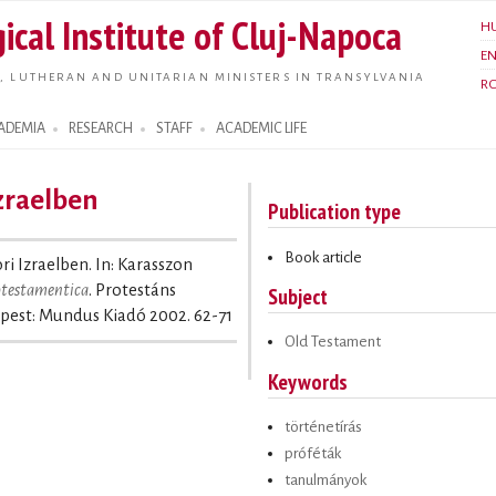
Skip to
ical Institute of Cluj-Napoca
H
main
E
content
, LUTHERAN AND UNITARIAN MINISTERS IN TRANSYLVANIA
R
ADEMIA
RESEARCH
STAFF
ACADEMIC LIFE
Izraelben
Publication type
Book article
ori Izraelben. In: Karasszon
rotestamentica
. Protestáns
Subject
pest: Mundus Kiadó 2002. 62-71
Old Testament
Keywords
történetírás
próféták
tanulmányok