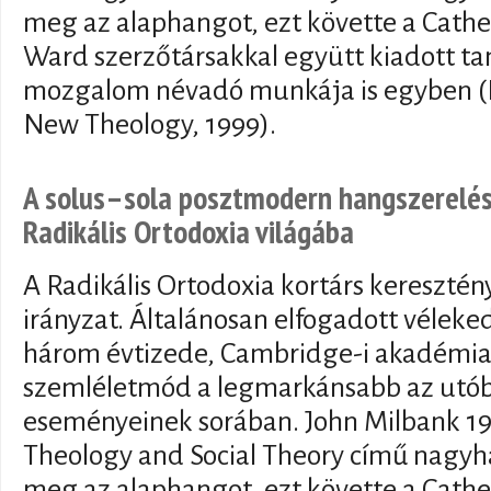
meg az alaphangot, ezt követte a Cathe
Ward szerzőtársakkal együtt kiadott t
mozgalom névadó munkája is egyben (R
New Theology, 1999).
A solus–sola posztmodern hangszerelés
Radikális Ortodoxia világába
A Radikális Ortodoxia kortárs keresztény 
irányzat. Általánosan elfogadott véleked
három évtizede, Cambridge-i akadémiai
szemléletmód a legmarkánsabb az utóbb
eseményeinek sorában. John Milbank 1
Theology and Social Theory című nagy
meg az alaphangot, ezt követte a Cathe