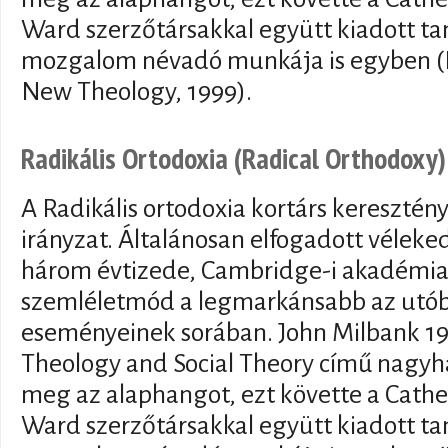
Ward szerzőtársakkal együtt kiadott t
mozgalom névadó munkája is egyben (R
New Theology, 1999).
Radikális Ortodoxia (Radical Orthodoxy)
A Radikális ortodoxia kortárs keresztény 
irányzat. Általánosan elfogadott véleked
három évtizede, Cambridge-i akadémiai
szemléletmód a legmarkánsabb az utóbb
eseményeinek sorában. John Milbank 1
Theology and Social Theory című nagy
meg az alaphangot, ezt követte a Cathe
Ward szerzőtársakkal együtt kiadott t