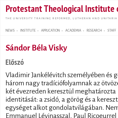
Skip t
Protestant Theological Institute
main
conte
THE UNIVERSITY TRAINING REFORMED, LUTHERAN AND UNITARIA
NEWS
INSTITUTE
APPLICATION
ACADEMIA
RESEARCH
STAFF
Search form
Sándor Béla Visky
Előszó
Vladimir Jankélévitch személyében és
három nagy tradíciófolyamnak az ötvöze
két évezreden keresztül meghatározta 
identitását: a zsidó, a görög és a keres
egységet alkot gondolatvilágában. Nem
Emmanuel Lévinasszal, Paul Ricoeurrel 