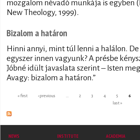
mozgalom névadó munkája is egyben (R
New Theology, 1999).
Bizalom a határon
Hinni annyi, mint túl lenni a halálon. D
egyszer innen vagyunk? A présbe kénysz
Jóbné idült javaslata szerint – Isten me
Avagy: bizalom a határon.”
Pages
« first
‹ previous
…
2
3
4
5
6
last »
NEWS
INSTITUTE
ACADEMIA