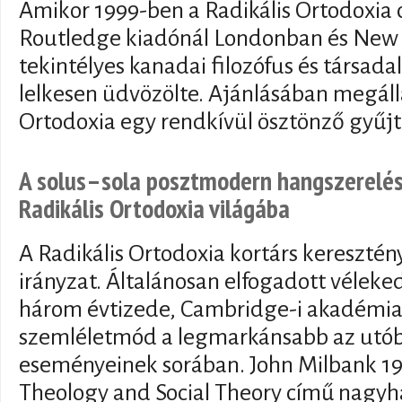
Amikor 1999-ben a Radikális Ortodoxia
Routledge kiadónál Londonban és New 
tekintélyes kanadai filozófus és társad
lelkesen üdvözölte. Ajánlásában megálla
Ortodoxia egy rendkívül ösztönző gyűj
A solus–sola posztmodern hangszerelés
Radikális Ortodoxia világába
A Radikális Ortodoxia kortárs keresztény 
irányzat. Általánosan elfogadott véleked
három évtizede, Cambridge-i akadémiai
szemléletmód a legmarkánsabb az utóbb
eseményeinek sorában. John Milbank 1
Theology and Social Theory című nagy