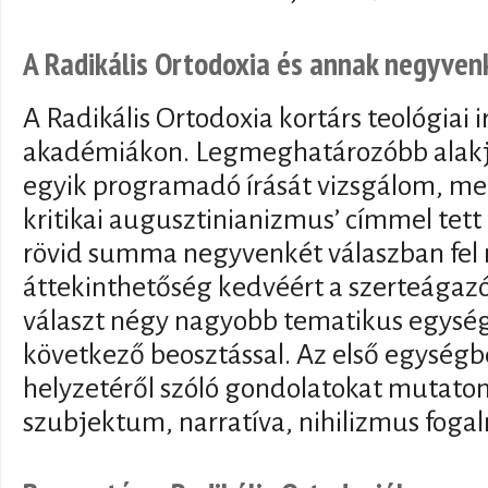
A Radikális Ortodoxia és annak negyven
A Radikális Ortodoxia kortárs teológiai 
akadémiákon. Legmeghatározóbb alakj
egyik programadó írását vizsgálom, me
kritikai augusztinianizmus’ címmel tett 
rövid summa negyvenkét válaszban fel 
áttekinthetőség kedvéért a szerteágazó
választ négy nagyobb tematikus egysé
következő beosztással. Az első egységbe
helyzetéről szóló gondolatokat mutato
szubjektum, narratíva, nihilizmus fog