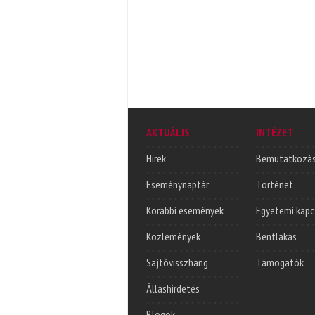
AKTUÁLIS
INTÉZET
Hírek
Bemutatkozá
Eseménynaptár
Történet
Korábbi események
Egyetemi kapc
Közlemények
Bentlakás
Sajtóvisszhang
Támogatók
Álláshirdetés
Blogok