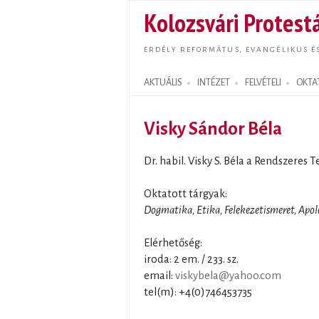
Kolozsvári Protestá
ERDÉLY REFORMÁTUS, EVANGÉLIKUS É
AKTUÁLIS
INTÉZET
FELVÉTELI
OKTA
Search form
Visky Sándor Béla
Dr. habil. Visky S. Béla a Rendszeres 
Oktatott tárgyak:
Dogmatika, Etika, Felekezetismeret, Apol
Elérhetőség:
iroda: 2 em. / 233. sz.
email:
viskybela@yahoo.com
tel(m): +4(0)746453735