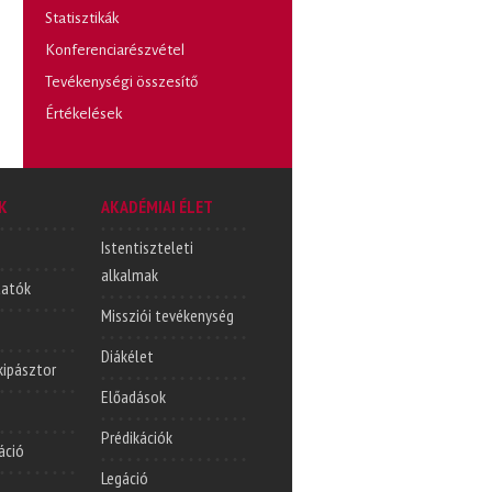
Statisztikák
Konferenciarészvétel
Tevékenységi összesítő
Értékelések
K
AKADÉMIAI ÉLET
Istentiszteleti
alkalmak
tatók
Missziói tevékenység
Diákélet
lkipásztor
Előadások
Prédikációk
áció
Legáció