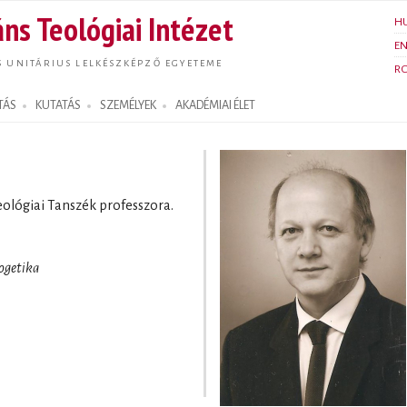
Ugrás a
ns Teológiai Intézet
H
tartalomra
E
S UNITÁRIUS LELKÉSZKÉPZŐ EGYETEME
R
TÁS
KUTATÁS
SZEMÉLYEK
AKADÉMIAI ÉLET
Teológiai Tanszék professzora.
ogetika