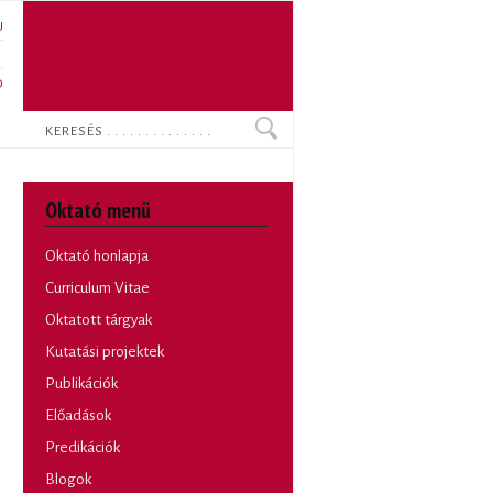
U
N
O
Keresés
Oktató menü
Oktató honlapja
Curriculum Vitae
Oktatott tárgyak
Kutatási projektek
Publikációk
Előadások
Predikációk
Blogok