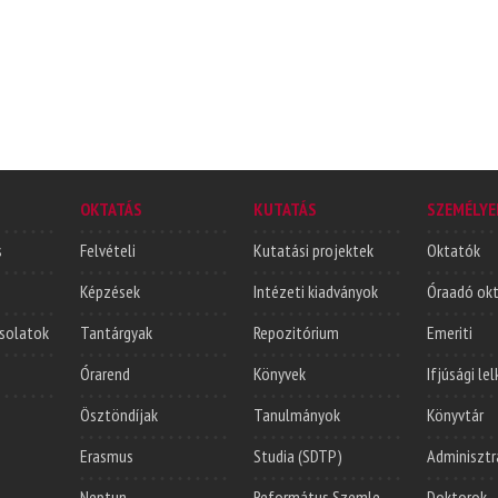
OKTATÁS
KUTATÁS
SZEMÉLYE
s
Felvételi
Kutatási projektek
Oktatók
Képzések
Intézeti kiadványok
Óraadó ok
solatok
Tantárgyak
Repozitórium
Emeriti
Órarend
Könyvek
Ifjúsági le
Ösztöndíjak
Tanulmányok
Könyvtár
Erasmus
Studia (SDTP)
Adminisztr
Neptun
Református Szemle
Doktorok