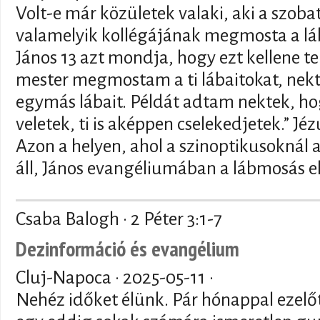
Volt-e már közületek valaki, aki a szob
valamelyik kollégájának megmosta a lá
János 13 azt mondja, hogy ezt kellene ten
mester megmostam a ti lábaitokat, nekt
egymás lábait. Példát adtam nektek, h
veletek, ti is aképpen cselekedjetek.” Jé
Azon a helyen, ahol a szinoptikusoknál 
áll, János evangéliumában a lábmosás el
Csaba Balogh · 2 Péter 3:1-7
Dezinformáció és evangélium
Cluj-Napoca ·
2025-05-11
·
Nehéz időket élünk. Pár hónappal ezelő