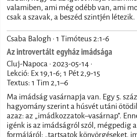
valamiben, ami még odébb van, ami mo
csak a szavak, a beszéd szintjén létezik.
Csaba Balogh · 1 Timóteus 2:1-6
Az introvertált egyház imádsága
Cluj-Napoca ·
2023-05-14
·
Lekció: Ex 19,1-6; 1 Pét 2,9-15
Textus: 1 Tim 2,1–6
Ma imádság vasárnapja van. Egy 5. száz
hagyomány szerint a húsvét utáni ötödi
azaz: az „imádkozzatok–vasárnap”. Enn
igénk is az imádságról szól, mégpedig 
formájáról: „tartsatok könyörgéseket, 