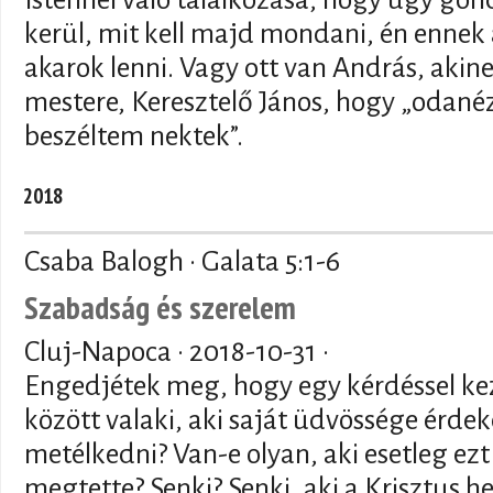
kerül, mit kell majd mondani, én ennek 
akarok lenni. Vagy ott van András, akin
mestere, Keresztelő János, hogy „odanéz
beszéltem nektek”.
2018
Csaba Balogh · Galata 5:1-6
Szabadság és szerelem
Cluj-Napoca ·
2018-10-31
·
Engedjétek meg, hogy egy kérdéssel kez
között valaki, aki saját üdvössége érde
metélkedni? Van-e olyan, aki esetleg e
megtette? Senki? Senki, aki a Krisztus h