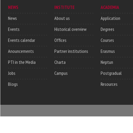
NEWS
INSTITUTE
ACADEMIA
News
About us
Application
Events
Historical overview
Degrees
Events calendar
Offices
Courses
Anouncements
Partner institutions
Erasmus
PTI in the Media
Charta
Neptun
Jobs
Campus
Postgradual
Blogs
Resources