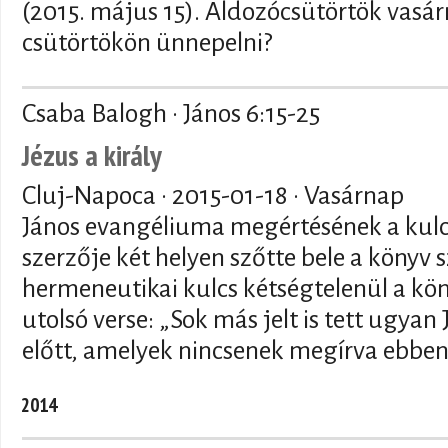
(2015. május 15). Áldozócsütörtök vasá
csütörtökön ünnepelni?
Csaba Balogh · János 6:15-25
Jézus a király
Cluj-Napoca ·
2015-01-18
· Vasárnap
János evangéliuma megértésének a kul
szerzője két helyen szőtte bele a könyv 
hermeneutikai kulcs kétségtelenül a kö
utolsó verse: „Sok más jelt is tett ugyan
előtt, amelyek nincsenek megírva ebben
2014