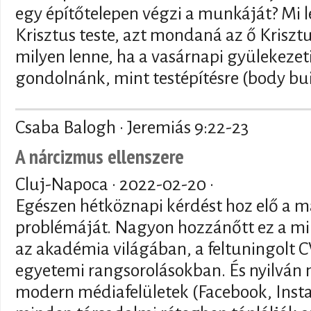
egy építőtelepen végzi a munkáját? Mi l
Krisztus teste, azt mondaná az ő Krisztus
milyen lenne, ha a vasárnapi gyülekezet
gondolnánk, mint testépítésre (body bu
Csaba Balogh · Jeremiás 9:22-23
A nárcizmus ellenszere
Cluj-Napoca ·
2022-02-20
·
Egészen hétköznapi kérdést hoz elő a ma
problémáját. Nagyon hozzánőtt ez a mi 
az akadémia világában, a feltuningolt 
egyetemi rangsorolásokban. És nyilván m
modern médiafelületek (Facebook, Inst