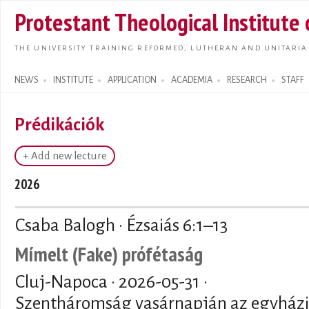
Skip t
Protestant Theological Institute
main
conte
THE UNIVERSITY TRAINING REFORMED, LUTHERAN AND UNITARIA
NEWS
INSTITUTE
APPLICATION
ACADEMIA
RESEARCH
STAFF
Search form
Prédikációk
+ Add new lecture
2026
Csaba Balogh · Ézsaiás 6:1–13
Mímelt (Fake) prófétaság
Cluj-Napoca ·
2026-05-31
·
Szentháromság vasárnapján az egyház