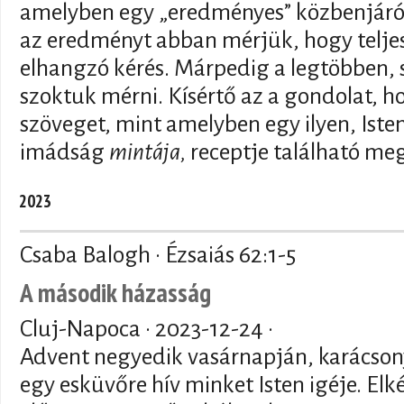
amelyben egy „eredményes” közbenjáró
az eredményt abban mérjük, hogy telj
elhangzó kérés. Márpedig a legtöbben, 
szoktuk mérni. Kísértő az a gondolat, h
szöveget, mint amelyben egy ilyen, Isten
imádság
mintája,
receptje található meg.
2023
Csaba Balogh · Ézsaiás 62:1-5
A második házasság
Cluj-Napoca ·
2023-12-24
·
Advent negyedik vasárnapján, karácson
egy esküvőre hív minket Isten igéje. E