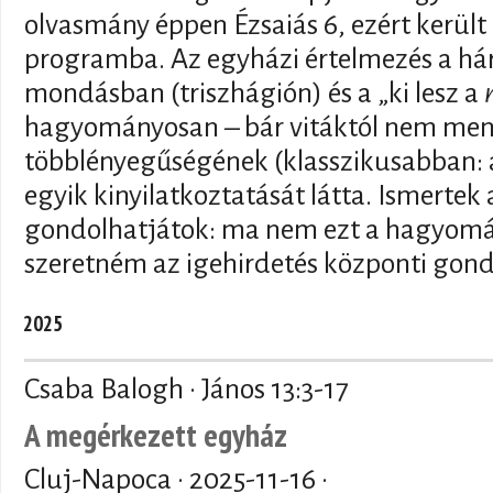
olvasmány éppen Ézsaiás 6, ezért került b
programba. Az egyházi értelmezés a há
mondásban (triszhágión) és a „ki lesz a
hagyományosan – bár vitáktól nem men
többlényegűségének (klasszikusabban:
egyik kinyilatkoztatását látta. Ismertek
gondolhatjátok: ma nem ezt a hagyomá
szeretném az igehirdetés központi gondo
2025
Csaba Balogh · János 13:3-17
A megérkezett egyház
Cluj-Napoca ·
2025-11-16
·