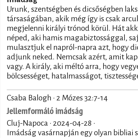
Urunk, szentségben és dicsőségben laksz
társaságában, akik még így is csak arcu
megjelenni királyi trónod körül. Hát akk
néped, aki hamis magabiztossággal, saj
mulasztjuk el napról-napra azt, hogy di
adjunk neked. Nemcsak azért, amit kap
vagy. A király, aki méltó arra, hogy veg
bölcsességet, hatalmasságot, tisztessége
Csaba Balogh · 2 Mózes 32:7-14
Jellemformáló imádság
Cluj-Napoca ·
2024-04-28
·
Imádság vasárnapján egy olyan bibliai s