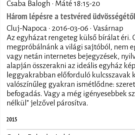
Csaba Balogh · Máté 18:15-20
Három lépésre a testvéred üdvösségétő
Cluj-Napoca ·
2016-03-06
· Vasárnap
Az egyházat rengeteg külső bírálat éri. 
megpróbálnánk a világi sajtóból, nem eg
vagy netán internetes bejegyzések, nyi
alapján összerakni az ideális egyház kép
leggyakrabban előforduló kulcsszavak 
valószínűleg gyakran ismétlődne: szere
befogadás. Vagy a még igényesebbek sze
nélkül” jelzővel párosítva.
2015