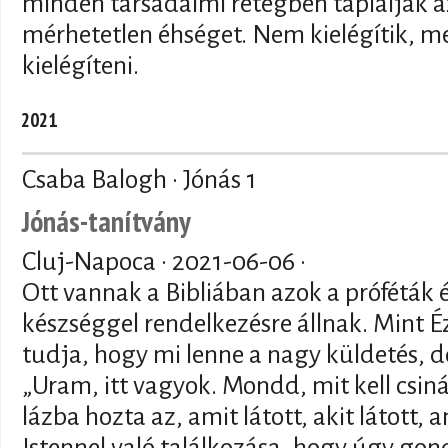
minden társadalmi rétegben táplálják
mérhetetlen éhséget. Nem kielégítik, me
kielégíteni.
2021
Csaba Balogh · Jónás 1
Jónás-tanítvány
Cluj-Napoca ·
2021-06-06
·
Ott vannak a Bibliában azok a próféták 
készséggel rendelkezésre állnak. Mint É
tudja, hogy mi lenne a nagy küldetés, de
„Uram, itt vagyok. Mondd, mit kell csiná
lázba hozta az, amit látott, akit látott, 
Istennel való találkozása, hogy úgy go