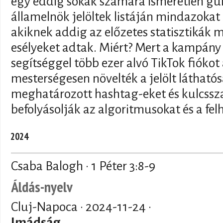
egy eddig sokak számára ismeretlen gur
államelnök jelöltek listáján mindazokat a
akiknek addig az előzetes statisztikák
esélyeket adtak. Miért? Mert a kampány 
segítséggel több ezer alvó TikTok fiókot
mesterségesen növelték a jelölt láthatós
meghatározott hashtag-eket és kulcssz
befolyásolják az algoritmusokat és a fel
2024
Csaba Balogh · 1 Péter 3:8-9
Áldás-nyelv
Cluj-Napoca ·
2024-11-24
·
Imádság