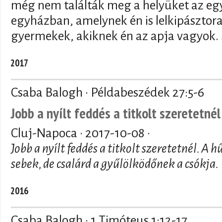
még nem találták meg a helyüket az e
egyházban, amelynek én is lelkipásztor
gyermekek, akiknek én az apja vagyok. 
2017
Csaba Balogh · Példabeszédek 27:5-6
Jobb a nyílt feddés a titkolt szeretetnél
Cluj-Napoca ·
2017-10-08
·
Jobb a nyílt feddés a titkolt szeretetnél. A h
sebek, de csalárd a gyűlölködőnek a csókja.
2016
Csaba Balogh · 1 Timóteus 1:12-17