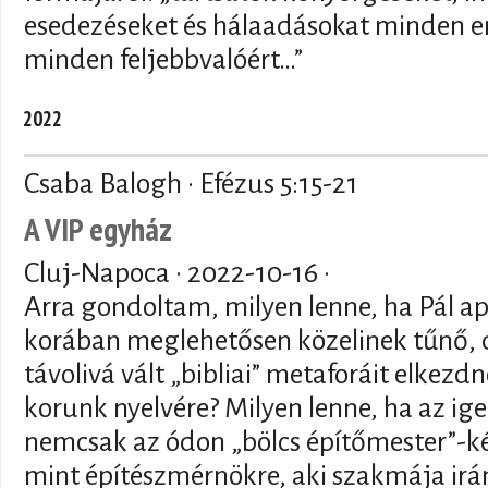
esedezéseket és hálaadásokat minden em
minden feljebbvalóért…”
2022
Csaba Balogh · Efézus 5:15-21
A VIP egyház
Cluj-Napoca ·
2022-10-16
·
Arra gondoltam, milyen lenne, ha Pál a
korában meglehetősen közelinek tűnő,
távolivá vált „bibliai” metaforáit elkezdn
korunk nyelvére? Milyen lenne, ha az ige
nemcsak az ódon „bölcs építőmester”-
mint építészmérnökre, aki szakmája irá