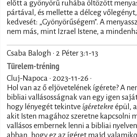
előtt a gyönyörű ruhába öltözött menyas
pártával, és mellette a délceg vőlegényt
kedvesét: „Gyönyörűségem”. A menyassz
nem más, mint Izrael Istene, a mindenha
Csaba Balogh · 2 Péter 3:1-13
Türelem-tréning
Cluj-Napoca ·
2023-11-26
·
Hol van az ő eljövetelének ígérete? A n
bibliai vallásosságnak van egy igen sajá
hogy lényegét tekintve
ígéretekre
épül, a
akit Isten magához szeretne kapcsolni m
vallásos embernek lenni a bibliai nyelven
abban, hogy ez az ígéret majd valamikor 