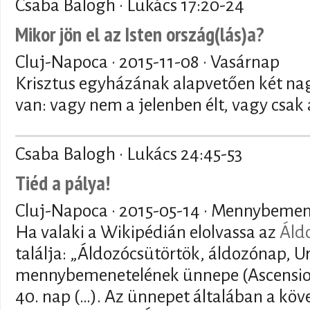
Csaba Balogh · Lukács 17:20-24
Mikor jön el az Isten ország(lás)a?
Cluj-Napoca ·
2015-11-08
· Vasárnap
Krisztus egyházának alapvetően két nag
van: vagy nem a jelenben élt, vagy csak a
Csaba Balogh · Lukács 24:45-53
Tiéd a pálya!
Cluj-Napoca ·
2015-05-14
· Mennybemen
Ha valaki a Wikipédián elolvassa az
Áld
találja: „Áldozócsütörtök, áldozónap, 
mennybemenetelének ünnepe (Ascensio 
40. nap (…). Az ünnepet általában a kö