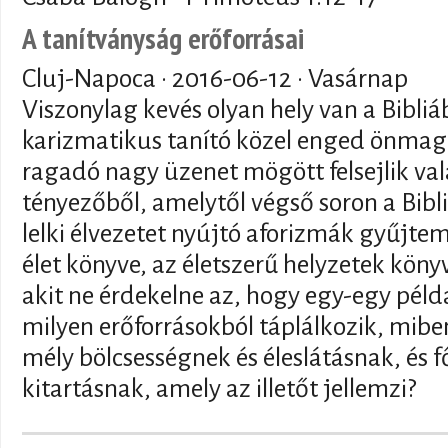
A tanítványság erőforrásai
Cluj-Napoca ·
2016-06-12
· Vasárnap
Viszonylag kevés olyan hely van a Bibli
karizmatikus tanító közel enged önmag
ragadó nagy üzenet mögött felsejlik va
tényezőből, amelytől végső soron a Bibl
lelki élvezetet nyújtó aforizmák gyűjt
élet könyve, az életszerű helyzetek könyv
akit ne érdekelne az, hogy egy-egy pél
milyen erőforrásokból táplálkozik, miben
mély bölcsességnek és éleslátásnak, és 
kitartásnak, amely az illetőt jellemzi?