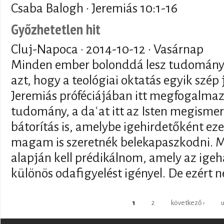
Csaba Balogh · Jeremiás 10:1-16
Győzhetetlen hit
Cluj-Napoca ·
2014-10-12
· Vasárnap
Minden ember bolonddá lesz tudomán
azt, hogy a teológiai oktatás egyik szé
Jeremiás próféciájában itt megfogalmaz
tudomány, a daʿat itt az Isten megismeré
bátorítás is, amelybe igehirdetőként eze
magam is szeretnék belekapaszkodni. M
alapján kell prédikálnom, amely az igeh
különös odafigyelést igényel. De ezért n
Pages
1
2
következő ›
u