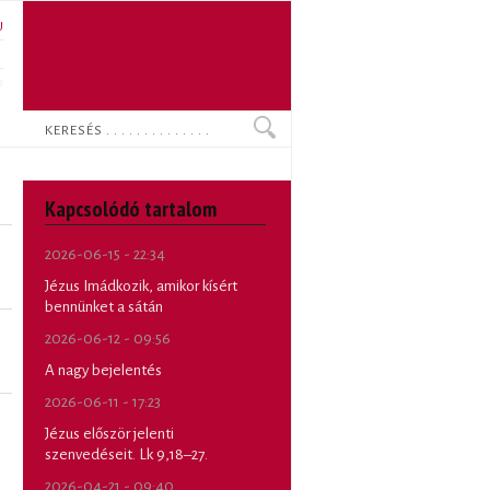
U
N
O
Keresés
Kapcsolódó tartalom
2026-06-15 - 22:34
Jézus Imádkozik, amikor kísért
bennünket a sátán
2026-06-12 - 09:56
A nagy bejelentés
2026-06-11 - 17:23
Jézus először jelenti
szenvedéseit. Lk 9,18–27.
2026-04-21 - 09:40