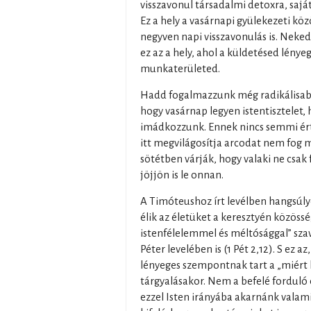
visszavonul társadalmi detoxra, sajá
Ez a hely a vasárnapi gyülekezeti közö
negyven napi visszavonulás is. Neked
ez az a hely, ahol a küldetésed lény
munkaterületed.
Hadd fogalmazzunk még radikálisab
hogy vasárnap legyen istentisztelet, 
imádkozzunk. Ennek nincs semmi érte
itt megvilágosítja arcodat nem fog m
sötétben várják, hogy valaki ne csa
jöjjön is le onnan.
A Timóteushoz írt levélben hangsúly
élik az életüket a keresztyén közösség
istenfélelemmel és méltósággal” sza
Péter levelében is (1 Pét 2,12). S ez a
lényeges szempontnak tart a „miért 
tárgyalásakor. Nem a befelé forduló
ezzel Isten irányába akarnánk valam