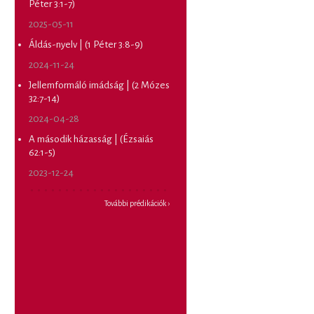
Péter 3:1-7)
2025-05-11
Áldás-nyelv | (1 Péter 3:8-9)
2024-11-24
Jellemformáló imádság | (2 Mózes
32:7-14)
2024-04-28
A második házasság | (Ézsaiás
62:1-5)
2023-12-24
További prédikációk ›