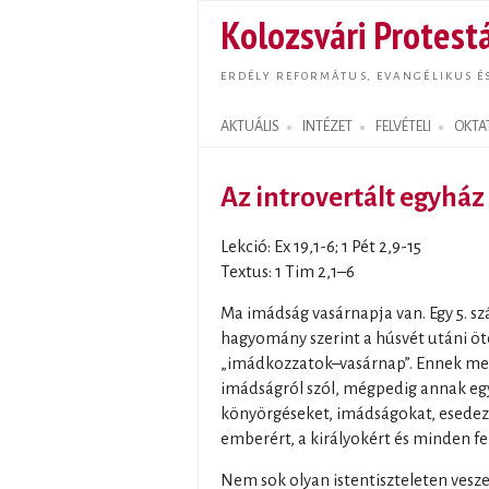
Kolozsvári Protestá
ERDÉLY REFORMÁTUS, EVANGÉLIKUS É
AKTUÁLIS
INTÉZET
FELVÉTELI
OKTA
Search form
Az introvertált egyhá
Lekció: Ex 19,1-6; 1 Pét 2,9-15
Textus: 1 Tim 2,1–6
Ma imádság vasárnapja van. Egy 5. sz
hagyomány szerint a húsvét utáni ötö
„imádkozzatok–vasárnap”. Ennek megf
imádságról szól, mégpedig annak egy
könyörgéseket, imádságokat, esede
emberért, a királyokért és minden fe
Nem sok olyan istentiszteleten vesze