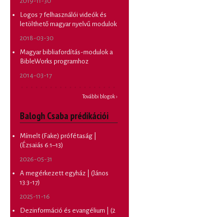
2019-11-30
Logos 7 felhasználói videók és
letölthető magyar nyelvű modulok
2018-03-30
Magyar bibliafordítás-modulok a
BibleWorks programhoz
2014-03-17
További blogok ›
Balogh Csaba prédikációi
Mímelt (Fake) prófétaság |
(Ézsaiás 6:1–13)
2026-05-31
A megérkezett egyház | (János
13:3-17)
2025-11-16
Dezinformáció és evangélium | (2