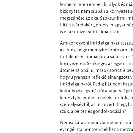
lenne minden ember, királyok és más
bizonyára nem csupán a környezetün
megszűnése az oka. Szoktunk mi im
hittestvéreinkért, erdélyi magyar né
is ér az univerzalista imalistánk.
Amikor egyéni imádságainkat tesszü
az intés, hogy mennyire fontos ám,
túltekintsen önmagán, a saját szükség
környezetén. Szükséges az egyéni im
átdimenzionálni, mások sorsát is b
hogy ugyanez a reflexió elhangzott v
imádságainkról. Pedig hát nem haso
különbözik egymástól a saját világát
keresztyén ember a befele forduló,
személyiségtől, az introvertált egyh
szűk, a belterjes gondolkodásán?
Nemsokára a mennybemenetel ünnep
evangélista pontosan ehhez a mozzan