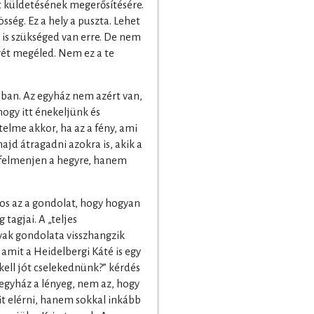
t küldetésének megerősítésére.
sség. Ez a hely a puszta. Lehet
 is szükséged van erre. De nem
egét megéled. Nem ez a te
ban. Az egyház nem azért van,
hogy itt énekeljünk és
lme akkor, ha az a fény, ami
ajd átragadni azokra is, akik a
k felmenjen a hegyre, hanem
os az a gondolat, hogy hogyan
 tagjai. A „teljes
vak gondolata visszhangzik
z, amit a Heidelbergi Káté is egy
kell jót cselekednünk?” kérdés
 egyház a lényeg, nem az, hogy
it elérni, hanem sokkal inkább