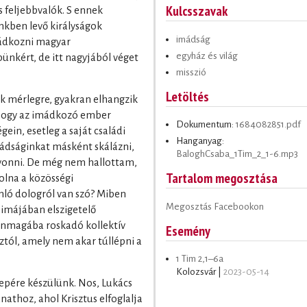
Kulcsszavak
 feljebbvalók. S ennek
kben levő királyságok
imádság
ádkozni magyar
egyház és világ
pünkért, de itt nagyjából véget
misszió
Letöltés
k mérlegre, gyakran elhangzik
 hogy az imádkozó ember
Dokumentum:
1684082851.pdf
ein, esetleg a saját családi
Hanganyag:
ádságinkat másként skálázni,
BaloghCsaba_1Tim_2_1-6.mp3
evonni. De még nem hallottam,
Tartalom megosztása
olna a közösségi
nló dologról van szó? Miben
Megosztás Facebookon
 imájában elszigetelő
 önmagába roskadó kollektív
Esemény
áztól, amely nem akar túllépni a
1 Tim 2,1–6a
Kolozsvár |
2023-05-14
ére készülünk. Nos, Lukács
athoz, ahol Krisztus elfoglalja