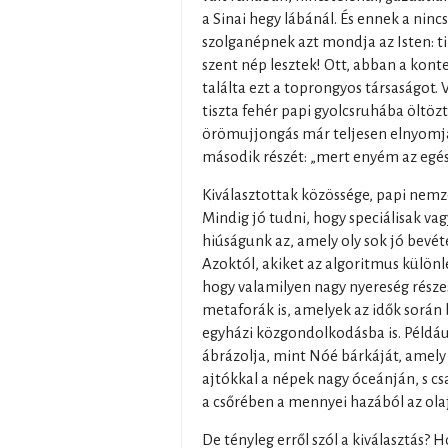
a Sinai hegy lábánál. És ennek a nincs
szolganépnek azt mondja az Isten: 
szent nép lesztek! Ott, abban a kont
találta ezt a toprongyos társaságot. V
tiszta fehér papi gyolcsruhába öltözt
örömujjongás már teljesen elnyomja 
második részét: „mert enyém az egész
Kiválasztottak közössége, papi nemze
Mindig jó tudni, hogy speciálisak vag
hiúságunk az, amely oly sok jó bevéte
Azoktól, akiket az algoritmus külön
hogy valamilyen nagy nyereség részes
metaforák is, amelyek az idők során
egyházi közgondolkodásba is. Példáu
ábrázolja, mint Nóé bárkáját, amely
ajtókkal a népek nagy óceánján, s cs
a csőrében a mennyei hazából az ola
De tényleg erről szól a kiválasztás? 