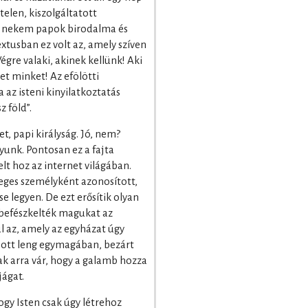
telen, kiszolgáltatott
ti nekem papok birodalma és
extusban ez volt az, amely szíven
égre valaki, akinek kellünk! Aki
et minket! Az efölötti
az isteni kinyilatkoztatás
 föld”.
t, papi királyság. Jó, nem?
yunk. Pontosan ez a fajta
lt hoz az internet világában.
leges személyként azonosított,
e legyen. De ezt erősítik olyan
 befészkelték magukat az
l az, amely az egyházat úgy
 ott leng egymagában, bezárt
ak arra vár, hogy a galamb hozza
jágat.
Hogy Isten csak úgy létrehoz