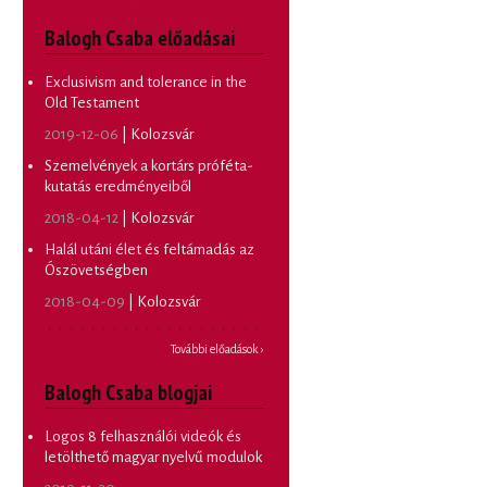
Balogh Csaba előadásai
Exclusivism and tolerance in the
Old Testament
2019-12-06
| Kolozsvár
Szemelvények a kortárs próféta-
kutatás eredményeiből
2018-04-12
| Kolozsvár
Halál utáni élet és feltámadás az
Ószövetségben
2018-04-09
| Kolozsvár
További előadások ›
Balogh Csaba blogjai
Logos 8 felhasználói videók és
letölthető magyar nyelvű modulok