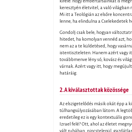
kifelé: hogy embertársainkat is megn
keresztyén életvitel, a való világban
Mi itt a Teológián az elsőre koncent
lenne, ha elindulna a Cselekedetek 
Gondolj csak bele, hogyan változtat
hitedet, ha komolyan vennéd azt, ho
nem az a te küldetésed, hogy vasárna
istentiszteleten. Hanem azért vagy i
továbbmenve lény só, kovász és világ
várnak. Azért vagy itt, hogy megújult
határáig.
2. A kiválasztottak közössége
Az elszigetelődés másik okát épp a k
túlhangsúlyozásában látom. A legtöb
eredetileg ez is egy kontextuális gond
Izrael felé? Ott, ahol az életet meg
vált ruhában, nincstelenül, gazdátlan