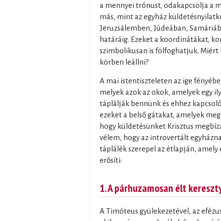
a mennyei trónust, odakapcsolja a m
más, mint az egyház küldetésnyilatk
Jeruzsálemben, Júdeában, Samáriába
határáig. Ezeket a koordinátákat, k
szimbolikusan is fölfoghatjuk. Miér
körben leállni?
A mai istentiszteleten az ige fényéb
melyek azok az okok, amelyek egy il
táplálják bennünk és ehhez kapcsoló
ezeket a belső gátakat, amelyek me
hogy küldetésünket Krisztus megbízás
vélem, hogy az introvertált egyházn
táplálék szerepel az étlapján, amely
erősíti:
1. A párhuzamosan élt kereszt
A Timóteus gyülekezetével, az efézu