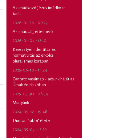
Az imádkozó Jézus imádkozni
tanít
2026-01-26 - 09:27
Az imádság értelméről
2026-01-07 - 12:10
Keresztyén identitás és
normativitás az erkölcsi
pluralizmus korában
2025-06-10 - 14:24
Cantate vasárnap - adjunk hálát az
Úrnak énekszóban
2025-05-30 - 08:54
Miatyánk
2024-09-12 - 19:48
Duncan "rabbi" élete
2024-05-07 - 15:59