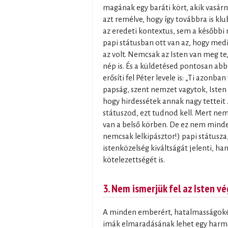
magának egy baráti kört, akik vasár
azt remélve, hogy így továbbra is 
az eredeti kontextus, sem a későbbi
papi státusban ott van az, hogy medi
az volt. Nemcsak az Isten van meg te
nép is. És a küldetésed pontosan abb
erősíti fel Péter levele is: „Ti azonba
papság, szent nemzet vagytok, Isten 
hogy hirdessétek annak nagy tetteit …
státuszod, ezt tudnod kell. Mert nem
van a belső körben. De ez nem minde
nemcsak lelkipásztor!) papi státusza
istenközelség kiváltságát jelenti, 
kötelezettségét is.
3. Nem ismerjük fel az Isten v
A minden emberért, hatalmasságoké
imák elmaradásának lehet egy harma