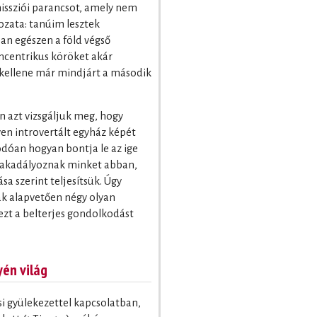
issziói parancsot, amely nem
ozata: tanúim lesztek
n egészen a föld végső
oncentrikus köröket akár
t kellene már mindjárt a második
en azt vizsgáljuk meg, hogy
yen introvertált egyház képét
dóan hogyan bontja le az ige
gakadályoznak minket abban,
a szerint teljesítsük. Úgy
ak alapvetően négy olyan
 ezt a belterjes gondolkodást
yén világ
si gyülekezettel kapcsolatban,