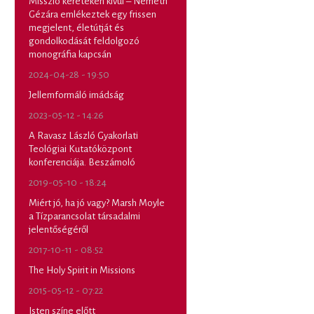
Misszió kereteken kívül – Németh
Gézára emlékeztek egy frissen
megjelent, életútját és
gondolkodását feldolgozó
monográfia kapcsán
2024-04-28 - 19:50
Jellemformáló imádság
2023-05-12 - 14:26
A Ravasz László Gyakorlati
Teológiai Kutatóközpont
konferenciája. Beszámoló
2019-05-10 - 18:24
Miért jó, ha jó vagy? Marsh Moyle
a Tízparancsolat társadalmi
jelentőségéről
2017-10-11 - 08:52
The Holy Spirit in Missions
2015-05-12 - 07:22
Isten színe előtt