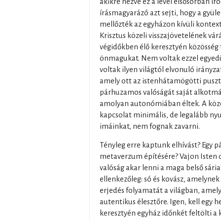
akikre nézve ez a levél elsősorban ír
írásmagyarázó azt sejti, hogy a gyül
mellőzték az egyházon kívüli kontext
Krisztus közeli visszajövetelének vár
végidőkben élő keresztyén közösség
önmagukat. Nem voltak ezzel egyedül
voltak ilyen világtól elvonuló irány
amely ott az istenhátamögötti pusz
párhuzamos valóságát saját alkotmán
amolyan autonómiában éltek. A közös
kapcsolat minimális, de legalább ny
imáinkat, nem fognak zavarni.
Tényleg erre kaptunk elhívást? Egy p
metaverzum építésére? Vajon Isten 
valóság akar lenni a maga belső sári
ellenkezőleg: só és kovász, amelynek 
erjedés folyamatát a világban, amely 
autentikus élesztőre. Igen, kell egy hel
keresztyén egyház időnkét feltölti a k