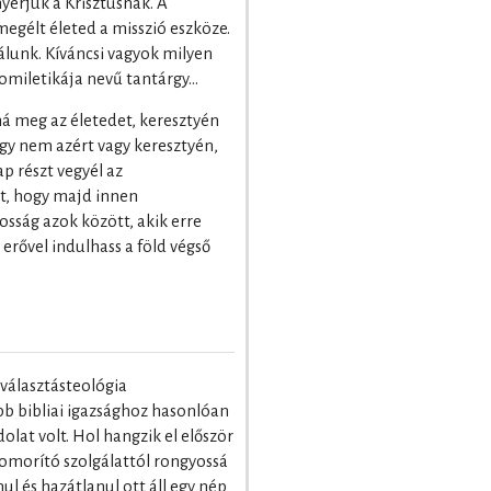
yerjük a Krisztusnak. A
 megélt életed a misszió eszköze.
rálunk. Kíváncsi vagyok milyen
homiletikája nevű tantárgy…
ná meg az életedet, keresztyén
gy nem azért vagy keresztyén,
p részt vegyél az
tt, hogy majd innen
osság azok között, akik erre
 erővel indulhass a föld végső
iválasztásteológia
b bibliai igazsághoz hasonlóan
olat volt. Hol hangzik el először
nyomorító szolgálattól rongyossá
ul és hazátlanul ott áll egy nép