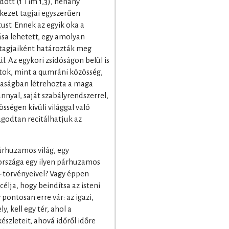
ódott (1 Tim 1,3), néhány
ekezet tagjai egyszerűen
ust. Ennek az egyik oka a
ása lehetett, egy amolyan
 tagjaiként határozták meg
. Az egykori zsidóságon belül is
zatok, mint a qumráni közösség,
taságban létrehozta a maga
nyal, saját szabályrendszerrel,
ségen kívüli világgal való
ugodtan recitálhatjuk az
árhuzamos világ, egy
országa egy ilyen párhuzamos
a-törvényeivel? Vagy éppen
célja, hogy beindítsa az isteni
pontosan erre vár: az igazi,
y, kell egy tér, ahol a
észleteit, ahová időről időre