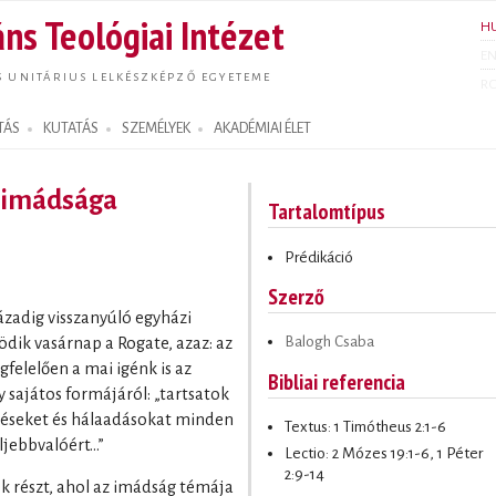
Ugrás a
ns Teológiai Intézet
H
tartalomra
E
S UNITÁRIUS LELKÉSZKÉPZŐ EGYETEME
R
TÁS
KUTATÁS
SZEMÉLYEK
AKADÉMIAI ÉLET
z imádsága
Tartalomtípus
Prédikáció
Szerző
ázadig visszanyúló egyházi
Balogh Csaba
dik vasárnap a Rogate, azaz: az
elelően a mai igénk is az
Bibliai referencia
 sajátos formájáról: „tartsatok
zéseket és hálaadásokat minden
Textus: 1 Timótheus 2:1-6
ljebbvalóért…”
Lectio: 2 Mózes 19:1-6, 1 Péter
2:9-14
k részt, ahol az imádság témája