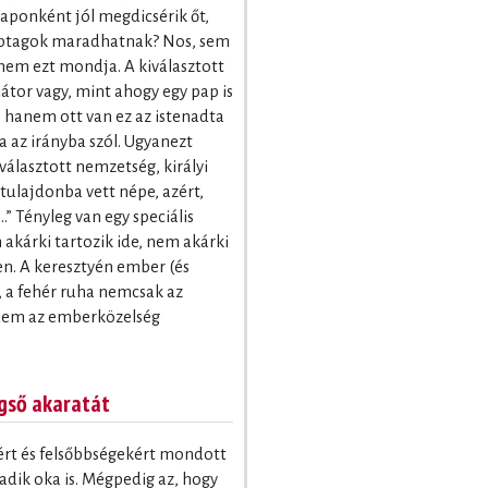
naponként jól megdicsérik őt,
klubtagok maradhatnak? Nos, sem
 nem ezt mondja. A kiválasztott
átor vagy, mint ahogy egy pap is
, hanem ott van ez az istenadta
a az irányba szól. Ugyanezt
n választott nemzetség, királyi
tulajdonba vett népe, azért,
” Tényleg van egy speciális
 akárki tartozik ide, nem akárki
n. A keresztyén ember (és
, a fehér ruha nemcsak az
hanem az emberközelség
égső akaratát
rt és felsőbbségekért mondott
dik oka is. Mégpedig az, hogy