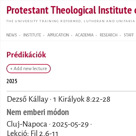
Skip t
Protestant Theological Institute
main
conte
THE UNIVERSITY TRAINING REFORMED, LUTHERAN AND UNITARIA
NEWS
INSTITUTE
APPLICATION
ACADEMIA
RESEARCH
STAFF
Search form
Prédikációk
+ Add new lecture
2025
Dezső Kállay · 1 Királyok 8:22-28
Nem emberi módon
Cluj-Napoca ·
2025-05-29
·
Lekció: Fil 2,6-11