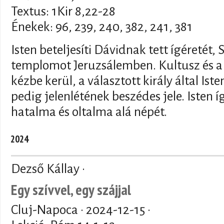
Textus: 1Kir 8,22-28
Énekek: 96, 239, 240, 382, 241, 381
Isten beteljesíti Dávidnak tett ígéretét
templomot Jeruzsálemben. Kultusz és a 
kézbe kerül, a választott király által Is
pedig jelenlétének beszédes jele. Isten í
hatalma és oltalma alá népét.
2024
Dezső Kállay ·
Egy szívvel, egy szájjal
Cluj-Napoca ·
2024-12-15
·