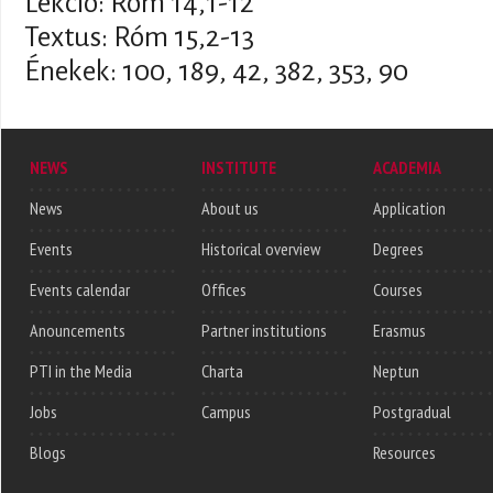
Lekció: Róm 14,1-12
Textus: Róm 15,2-13
Énekek: 100, 189, 42, 382, 353, 90
NEWS
INSTITUTE
ACADEMIA
News
About us
Application
Events
Historical overview
Degrees
Events calendar
Offices
Courses
Anouncements
Partner institutions
Erasmus
PTI in the Media
Charta
Neptun
Jobs
Campus
Postgradual
Blogs
Resources