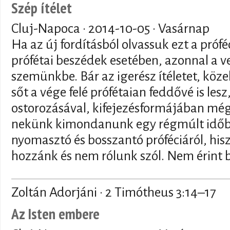
Szép ítélet
Cluj-Napoca ·
2014-10-05
· Vasárnap
Ha az új fordításból olvassuk ezt a próf
prófétai beszédek esetében, azonnal a v
szemünkbe. Bár az igerész ítéletet, közel
sőt a vége felé prófétaian feddővé is lesz
ostorozásával, kifejezésformájában még
nekünk kimondanunk egy régmúlt időb
nyomasztó és bosszantó próféciáról, hi
hozzánk és nem rólunk szól. Nem érint 
Zoltán Adorjáni · 2 Timótheus 3:14–17
Az Isten embere