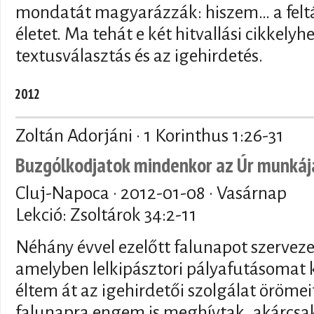
mondatát magyarázzák: hiszem… a felt
életet. Ma tehát e két hitvallási cikkelyh
textusválasztás és az igehirdetés.
2012
Zoltán Adorjáni · 1 Korinthus 1:26-31
Buzgólkodjatok mindenkor az Úr munkáj
Cluj-Napoca ·
2012-01-08
· Vasárnap
Lekció: Zsoltárok 34:2-11
Néhány évvel ezelőtt falunapot szerveze
amelyben lelkipásztori pályafutásomat 
éltem át az igehirdetői szolgálat örömei
falunapra engem is meghívtak, akárcsak 