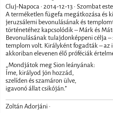
Cluj-Napoca ·
2014-12-13
· Szombat este
A terméketlen fügefa megátkozása és ki
jeruzsálemi bevonulásának és templomt
történetéhez kapcsolódik – Márk és Má
Bevonulásának tulajdonképpeni célja –
templom volt. Királyként fogadták – az i
akkoriban elevenen élő próféciák értelm
„Mondjátok meg Sion leányának:
Íme, királyod jön hozzád,
szelíden és szamáron ülve,
igavonó állat csikóján.”
Zoltán Adorjáni ·