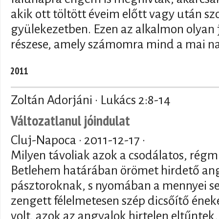
akik ott töltött éveim előtt vagy után s
gyülekezetben. Ezen az alkalmon olyan 
részese, amely számomra mind a mai n
2011
Zoltán Adorjáni · Lukács 2:8-14
Változatlanul jóindulat
Cluj-Napoca ·
2011-12-17
·
Milyen távoliak azok a csodálatos, régm
Betlehem határában örömet hirdető ang
pásztoroknak, s nyomában a mennyei s
zengett félelmetesen szép dicsőítő éneke
volt, azok az angyalok hirtelen eltűntek