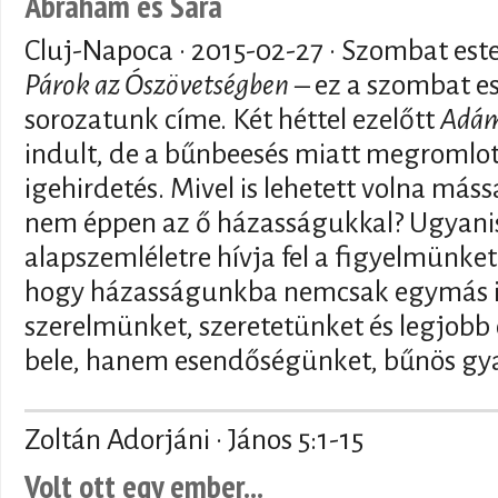
Ábrahám és Sára
Cluj-Napoca ·
2015-02-27
· Szombat est
Párok az Ószövetségben
– ez a szombat es
sorozatunk címe. Két héttel ezelőtt
Adám
indult, de a bűnbeesés miatt megromlot
igehirdetés. Mivel is lehetett volna máss
nem éppen az ő házasságukkal? Ugyanis
alapszemléletre hívja fel a figyelmünket
hogy házasságunkba nemcsak egymás ir
szerelmünket, szeretetünket és legjob
bele, hanem esendőségünket, bűnös gyar
Zoltán Adorjáni · János 5:1-15
Volt ott egy ember...