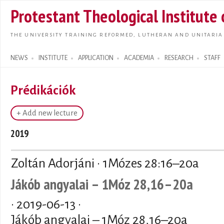
Skip t
Protestant Theological Institute
main
conte
THE UNIVERSITY TRAINING REFORMED, LUTHERAN AND UNITARIA
NEWS
INSTITUTE
APPLICATION
ACADEMIA
RESEARCH
STAFF
Search form
Prédikációk
+ Add new lecture
2019
Zoltán Adorjáni · 1Mózes 28:16–20a
Jákób angyalai – 1Móz 28,16–20a
·
2019-06-13
·
Jákób angyalai – 1Móz 28,16–20a