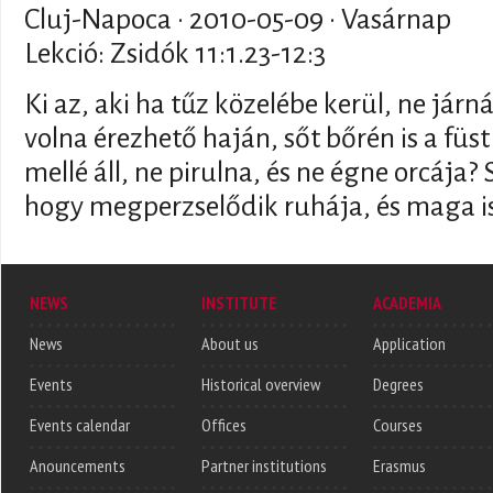
Cluj-Napoca ·
2010-05-09
· Vasárnap
Lekció: Zsidók 11:1.23-12:3
Ki az, aki ha tűz közelébe kerül, ne járná
volna érezhető haján, sőt bőrén is a füst
mellé áll, ne pirulna, és ne égne orcája? 
hogy megperzselődik ruhája, és maga i
NEWS
INSTITUTE
ACADEMIA
News
About us
Application
Events
Historical overview
Degrees
Events calendar
Offices
Courses
Anouncements
Partner institutions
Erasmus