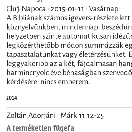
Cluj-Napoca ·
2015-01-11
· Vasárnap
A Bibliának számos igevers-részlete lett
köznyelvünkben, mindennapi beszédünk
helyzetben szinte automatikusan idézün
legközérthetőbb módon summázzák egy
tapasztalatunkat vagy életérzésünket. E
leggyakoribb az a két, fájdalmasan han
harmincnyolc éve bénaságban szenvedő 
kérdésére: nincs emberem.
2014
Zoltán Adorjáni · Márk 11:12-25
A terméketlen fügefa