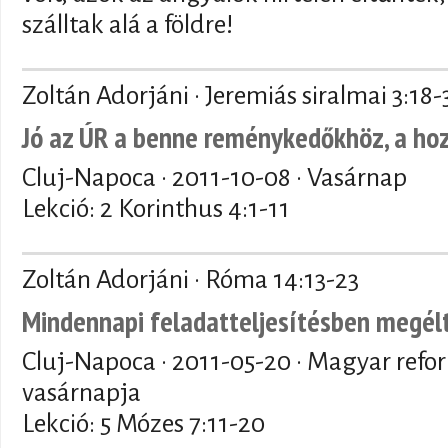
szálltak alá a földre!
Zoltán Adorjáni · Jeremiás siralmai 3:18-
Jó az ÚR a benne reménykedőkhöz, a h
Cluj-Napoca ·
2011-10-08
· Vasárnap
Lekció: 2 Korinthus 4:1-11
Zoltán Adorjáni · Róma 14:13-23
Mindennapi feladatteljesítésben megél
Cluj-Napoca ·
2011-05-20
· Magyar refo
vasárnapja
Lekció: 5 Mózes 7:11-20