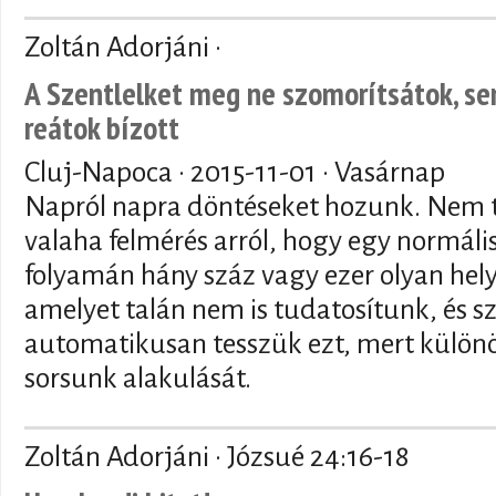
Zoltán Adorjáni ·
A Szentlelket meg ne szomorítsátok, se
reátok bízott
Cluj-Napoca ·
2015-11-01
· Vasárnap
Napról napra döntéseket hozunk. Nem 
valaha felmérés arról, hogy egy normál
folyamán hány száz vagy ezer olyan hel
amelyet talán nem is tudatosítunk, és sz
automatikusan tesszük ezt, mert külön
sorsunk alakulását.
Zoltán Adorjáni · Józsué 24:16-18