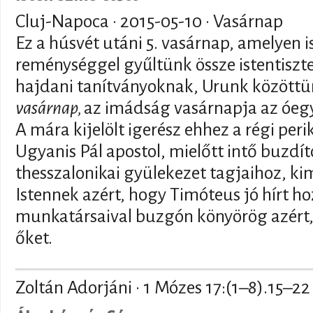
Cluj-Napoca ·
2015-05-10
· Vasárnap
Ez a húsvét utáni 5. vasárnap, amelyen i
reménységgel gyűltünk össze istentiszte
hajdani tanítványoknak, Urunk közöttü
vasárnap,
az imádság vasárnapja az óeg
A mára kijelölt igerész ehhez a régi pe
Ugyanis Pál apostol, mielőtt intő buzdít
thesszalonikai gyülekezet tagjaihoz, k
Istennek azért, hogy Timóteus jó hírt hoz
munkatársaival buzgón könyörög azért
őket.
Zoltán Adorjáni · 1 Mózes 17:(1–8).15–22