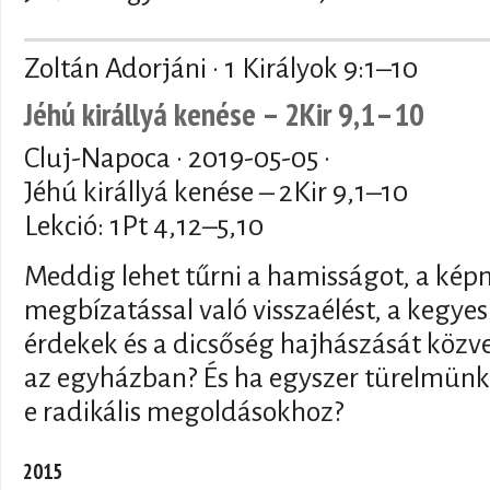
Zoltán Adorjáni · 1 Királyok 9:1–10
Jéhú királlyá kenése – 2Kir 9,1–10
Cluj-Napoca ·
2019-05-05
·
Jéhú királlyá kenése – 2Kir 9,1–10
Lekció: 1Pt 4,12–5,10
Meddig lehet tűrni a hamisságot, a kép
megbízatással való visszaélést, a kegye
érdekek és a dicsőség hajhászását közv
az egyházban? És ha egyszer türelmünk
e radikális megoldásokhoz?
2015