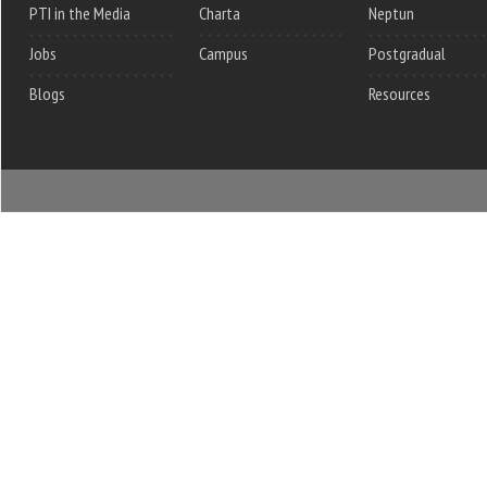
PTI in the Media
Charta
Neptun
Jobs
Campus
Postgradual
Blogs
Resources