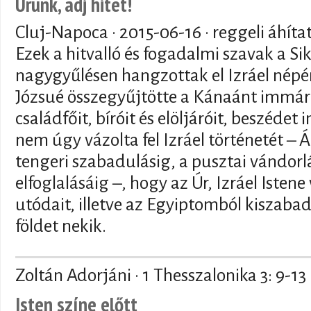
Urunk, adj hitet!
Cluj-Napoca ·
2015-06-16
· reggeli áhíta
Ezek a hitvalló és fogadalmi szavak a Si
nagygyűlésen hangzottak el Izráel népé
Józsué összegyűjtötte a Kánaánt immár e
családfőit, bíróit és elöljáróit, beszédet
nem úgy vázolta fel Izráel történetét – 
tengeri szabadulásig, a pusztai vándor
elfoglalásáig –, hogy az Úr, Izráel Iste
utódait, illetve az Egyiptomból kiszabad
földet nekik.
Zoltán Adorjáni · 1 Thesszalonika 3: 9-13
Isten színe előtt