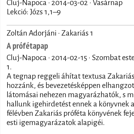
Cluj-Napoca ·
2014-03-02
· Vasárnap
Lekció: Józs 1,1–9
Zoltán Adorjáni · Zakariás 1
A prófétapap
Cluj-Napoca ·
2014-02-15
· Szombat est
1.
A tegnap reggeli áhítat textusa Zakariá
hozzánk, és bevezetésképpen elhangzott
látomásai nehezen magyarázhatók, s még
hallunk igehirdetést ennek a könyvnek 
félévben Zakariás próféta könyvének fej
esti igemagyarázatok alapigéi.