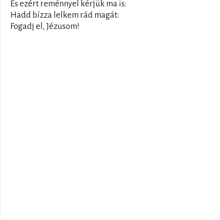
És ezért reménnyel kérjük ma is:
Hadd bízza lelkem rád magát:
Fogadj el, Jézusom!