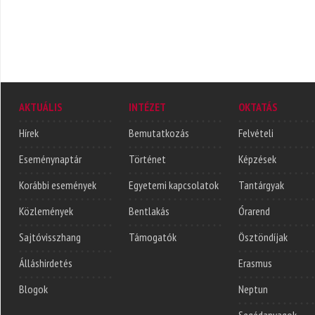
AKTUÁLIS
INTÉZET
OKTATÁS
Hírek
Bemutatkozás
Felvételi
Eseménynaptár
Történet
Képzések
Korábbi események
Egyetemi kapcsolatok
Tantárgyak
Közlemények
Bentlakás
Órarend
Sajtóvisszhang
Támogatók
Ösztöndíjak
Álláshirdetés
Erasmus
Blogok
Neptun
Segédanyagok