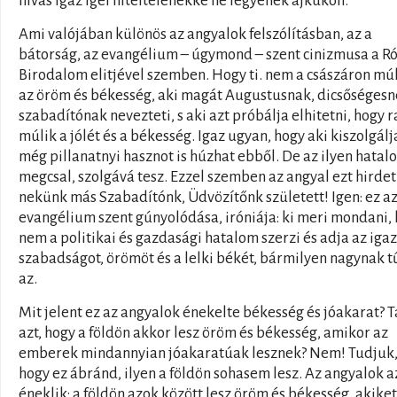
hívás igaz Igéi hiteltelenekké ne legyenek ajkukon.
Ami valójában különös az angyalok felszólításban, az a
bátorság, az evangélium – úgymond – szent cinizmusa a R
Birodalom elitjével szemben. Hogy ti. nem a császáron mú
az öröm és békesség, aki magát Augustusnak, dicsőségesn
szabadítónak nevezteti, s aki azt próbálja elhitetni, hogy r
múlik a jólét és a békesség. Igaz ugyan, hogy aki kiszolgálja
még pillanatnyi hasznot is húzhat ebből. De az ilyen hatal
megcsal, szolgává tesz. Ezzel szemben az angyal ezt hirdeti
nekünk más Szabadítónk, Üdvözítőnk született! Igen: ez a
evangélium szent gúnyolódása, iróniája: ki meri mondani,
nem a politikai és gazdasági hatalom szerzi és adja az igaz
szabadságot, örömöt és a lelki békét, bármilyen nagynak t
az.
Mit jelent ez az angyalok énekelte békesség és jóakarat? T
azt, hogy a földön akkor lesz öröm és békesség, amikor az
emberek mindannyian jóakaratúak lesznek? Nem! Tudjuk
hogy ez ábránd, ilyen a földön sohasem lesz. Az angyalok a
éneklik: a földön azok között lesz öröm és békesség, akiket