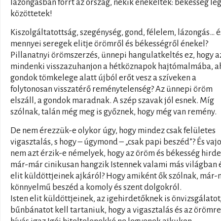
lázongásban forrt az ország, nekik énekelték: békesség le
közöttetek!
Kiszolgáltatottság, szegénység, gond, félelem, lázongás… é
mennyei seregek elitje örömről és békességről énekel?
Pillanatnyi örömszerzés, ünnepi hangulatkeltés ez, hogy a
mindenki visszazuhanjon a hétköznapok hajtómalmába, ah
gondok tömkelege alatt újból erőt vesz a szíveken a
folytonosan visszatérő reménytelenség? Az ünnepi öröm
elszáll, a gondok maradnak. A szép szavak jól esnek. Míg
szólnak, talán még meg is győznek, hogy még van remény.
De nem érezzük-e olykor úgy, hogy mindez csak felületes
vigasztalás, s hogy – úgymond – „csak papi beszéd”? És vaj
nem azt érzik-e némelyek, hogy az öröm és békesség hird
már-már cinikusan hangzik Istennek valami más világban é
elit küldöttjeinek ajkáról? Hogy amiként ők szólnak, már
könnyelmű beszéd a komoly és szent dolgokról.
Isten elit küldöttjeinek, az igehirdetőknek is önvizsgálatot
bűnbánatot kell tartaniuk, hogy a vigasztalás és az örömre