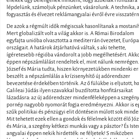
énekek úgy belengenek mindent, hogy azoknak ritmusára
lépdelünk, számoljuk pénzünket, vásárolunk. A technika, 
fogyasztás és élvezet reklámangyalai évről évre visszatérn
De azok a régmúlt idők mégiscsak hasonlítanak a mostani
Mert globalizált volt a világ akkor is. A Római Birodalom
egyfajta unióba olvasztotta a mediterrán övezetet, Európa
országait. A határok átjárhatóvá váltak, s aki tehette,
ígéretesebb régióba vándorolt a jobb megélhetésért. Akko
éppen népszámlálást rendeltek el, mint nálunk nemrégen.
József és Mária tudta, hiszen környezetükben mindenki er
beszélt: a népszámlálás a krízisenyhítő új adórendszer
bevezetése érdekében történik. Az ő fülükbe is eljutott, h
Galileai Júdás ilyen szavakkal buzdította honfitársaikat
lázadásra: az új adórendszer mindenféleképpen a szegén
pornép nagyobb nyomorát fogja eredményezni. Akkor is e
szűk politikai és pénzügyi elit döntésein múlott sok minde
Mit tehetett ezek ellen a gondok és félelmek között élő Józ
és Mária, a szegény kétkezi munkás vagy a pásztor? És Iste
angyalai éppen nekik hirdették: ne féljetek! S miközben