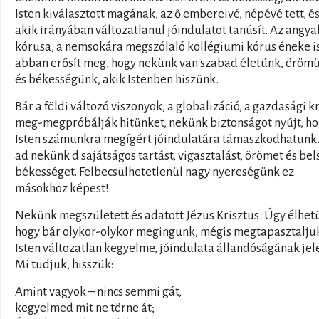
Isten kiválasztott magának, az ő embereivé, népévé tett, é
akik irányában változatlanul jóindulatot tanúsít. Az angya
kórusa, a nemsokára megszólaló kollégiumi kórus éneke i
abban erősít meg, hogy nekünk van szabad életünk, öröm
és békességünk, akik Istenben hiszünk.
Bár a földi változó viszonyok, a globalizáció, a gazdasági kr
meg-megpróbálják hitünket, nekünk biztonságot nyújt, h
Isten számunkra megígért jóindulatára támaszkodhatunk.
ad nekünk d sajátságos tartást, vigasztalást, örömet és bel
békességet. Felbecsülhetetlenül nagy nyereségünk ez
másokhoz képest!
Nekünk megszületett és adatott Jézus Krisztus. Úgy élhet
hogy bár olykor-olykor megingunk, mégis megtapasztalju
Isten változatlan kegyelme, jóindulata állandóságának jele
Mi tudjuk, hisszük:
Amint vagyok – nincs semmi gát,
kegyelmed mit ne törne át;