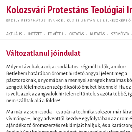
Ugrás
Kolozsvári Protestáns Teológiai I
tarta
ERDÉLY REFORMÁTUS, EVANGÉLIKUS ÉS UNITÁRIUS LELKÉSZKÉPZŐ
AKTUÁLIS
INTÉZET
FELVÉTELI
OKTATÁS
KUTATÁS
SZEMÉLYEK
Search form
Változatlanul jóindulat
Milyen távoliak azok a csodálatos, régmúlt idők, amikor
Betlehem határában örömet hirdető angyal jelent meg a
pásztoroknak, s nyomában a mennyei seregek hatalmas k
zengett félelmetesen szép dicsőítő éneket Istennek! Ha ez
is volt, azok az angyalok hirtelen eltűntek, s azóta többé, í
nem szálltak alá a földre!
Ma már az sem csoda – csupán a technika sokszor már fára
vívmánya –, hogy adventtől kezdve egyfolytában az öröm é
ajándékozó örömszerzés reklámjait halljuk, és a karácson