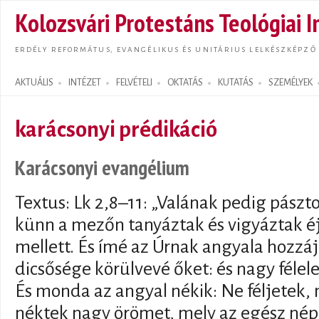
Ugrás
Kolozsvári Protestáns Teológiai I
tarta
ERDÉLY REFORMÁTUS, EVANGÉLIKUS ÉS UNITÁRIUS LELKÉSZKÉPZŐ
AKTUÁLIS
INTÉZET
FELVÉTELI
OKTATÁS
KUTATÁS
SZEMÉLYEK
Search form
karácsonyi prédikáció
Karácsonyi evangélium
Textus: Lk 2,8–11: „Valának pedig pászto
künn a mezőn tanyáztak és vigyáztak é
mellett. És ímé az Úrnak angyala hozzáj
dicsősége körülvevé őket: és nagy fél
És monda az angyal nékik: Ne féljetek,
néktek nagy örömet, mely az egész nép