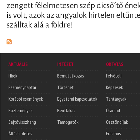
zengett félelmetesen szép dicsőítő ének
is volt, azok az angyalok hirtelen eltűnt
szálltak alá a földre!
AKTUÁLIS
INTÉZET
OKTATÁS
Hírek
Bemutatkozás
Felvételi
Eseménynaptár
Történet
Képzések
Korábbi események
Egyetemi kapcsolatok
Tantárgyak
Közlemények
Bentlakás
Órarend
Sajtóvisszhang
Támogatók
Ösztöndíjak
Álláshirdetés
Erasmus