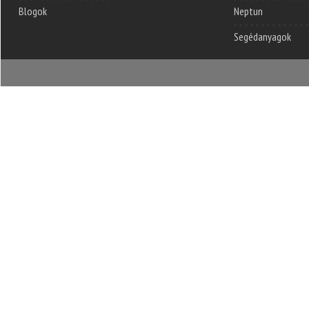
Blogok
Neptun
Segédanyagok