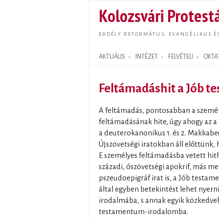
Kolozsvári Protestá
ERDÉLY REFORMÁTUS, EVANGÉLIKUS É
AKTUÁLIS
INTÉZET
FELVÉTELI
OKTA
Search form
Feltámadáshit a Jób 
A feltámadás, pontosabban a személ
feltámadásának hite, úgy ahogy az a
a deuterokanonikus 1. és 2. Makkabe
Újszövetségi iratokban áll előttünk
E személyes feltámadásba vetett hithe
századi, ószövetségi apokrif, más me
pszeudoepigráf irat is, a Jób test
által egyben betekintést lehet nyern
irodalmába, s annak egyik közkedve
testamentum-irodalomba.