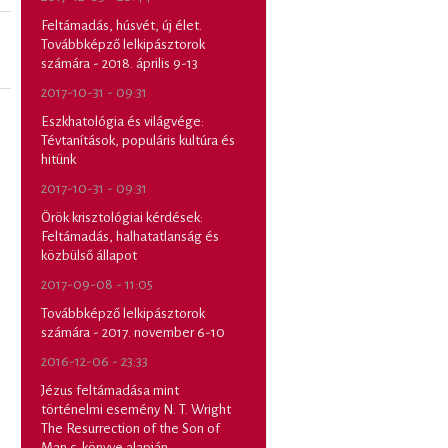
Feltámadás, húsvét, új élet.
Továbbképző lelkipásztorok
számára - 2018. április 9-13
2017-10-31 - 09:31
Eszkhatológia és világvége:
Tévtanítások, populáris kultúra és
hitünk
2017-10-31 - 09:31
Örök krisztológiai kérdések:
Feltámadás, halhatatlanság és
közbülső állapot
2017-09-08 - 11:05
Továbbképző lelkipásztorok
számára - 2017. november 6-10
2016-12-06 - 23:33
Jézus feltámadása mint
történelmi esemény N. T. Wright
The Resurrection of the Son of
Man c. könyve alapján