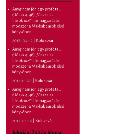
Amíg nem jön egy próféta…
(1Makk 4,48) „Vissza az
Írásokhoz!” Írásmagyarázási
módszer a Makkabeusok első
könyvében
2018-04-12
| Kolozsvár
Amíg nem jön egy próféta…
(1Makk 4,48) „Vissza az
Írásokhoz!” Írásmagyarázási
módszer a Makkabeusok első
könyvében
2017-11-09
| Kolozsvár
Amíg nem jön egy próféta…
(1Makk 4,48) „Vissza az
Írásokhoz!” Írásmagyarázási
módszer a Makkabeusok első
könyvében
2017-02-16
| Kolozsvár
Adorjáni Zoltán blogjai