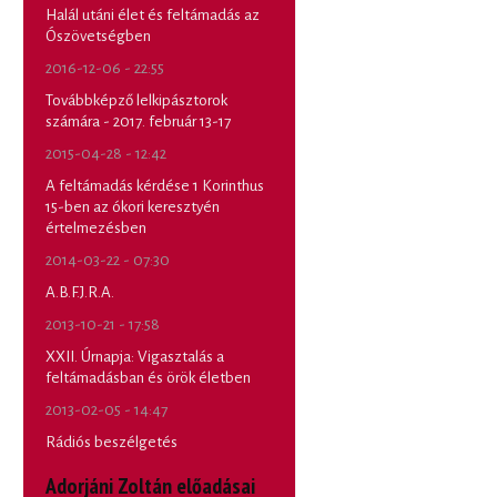
Halál utáni élet és feltámadás az
Ószövetségben
2016-12-06 - 22:55
Továbbképző lelkipásztorok
számára - 2017. február 13-17
2015-04-28 - 12:42
A feltámadás kérdése 1 Korinthus
15-ben az ókori keresztyén
értelmezésben
2014-03-22 - 07:30
A.B.F.J.R.A.
2013-10-21 - 17:58
XXII. Úrnapja: Vigasztalás a
feltámadásban és örök életben
2013-02-05 - 14:47
Rádiós beszélgetés
Adorjáni Zoltán előadásai