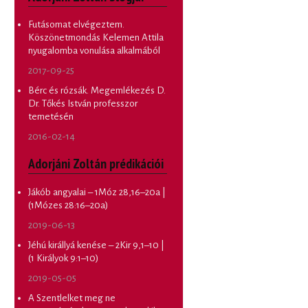
Futásomat elvégeztem.
Köszönetmondás Kelemen Attila
nyugalomba vonulása alkalmából
2017-09-25
Bérc és rózsák. Megemlékezés D.
Dr. Tőkés István professzor
temetésén
2016-02-14
Adorjáni Zoltán prédikációi
Jákób angyalai – 1Móz 28,16–20a |
(1Mózes 28:16–20a)
2019-06-13
Jéhú királlyá kenése – 2Kir 9,1–10 |
(1 Királyok 9:1–10)
2019-05-05
A Szentlelket meg ne