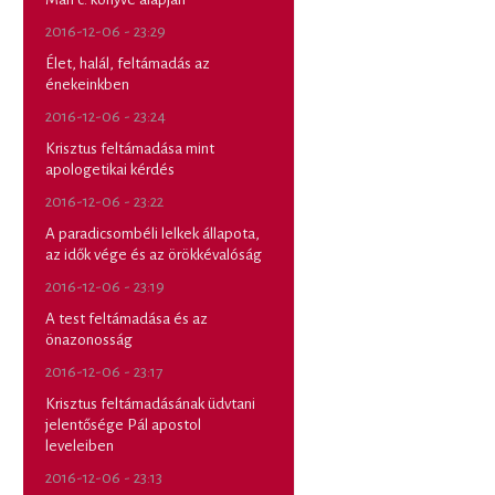
2016-12-06 - 23:29
Élet, halál, feltámadás az
énekeinkben
2016-12-06 - 23:24
Krisztus feltámadása mint
apologetikai kérdés
2016-12-06 - 23:22
A paradicsombéli lelkek állapota,
az idők vége és az örökkévalóság
2016-12-06 - 23:19
A test feltámadása és az
önazonosság
2016-12-06 - 23:17
Krisztus feltámadásának üdvtani
jelentősége Pál apostol
leveleiben
2016-12-06 - 23:13