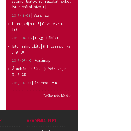
szomorítsátok, sem azokat, akiket
Isten reátok bízott |
2015-11-01
|
Vasárnap
Urunk, adj hitet! | (Józsué 24:16-
18)
2015-06-16
|
reggeli áhítat
Isten színe előtt | (1 Thesszalonika
3: 9-13)
2015-05-10
|
Vasárnap
Ábrahám és Sára | (1 Mózes 17:(1–
8).15–22)
2015-02-27
|
Szombat este
További prédikációk ›
K
AKADÉMIAI ÉLET