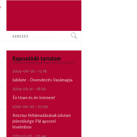
U
N
O
Keresés
Kapcsolódó tartalom
2024-06-05 - 12:18
Jubilate - Örvendezés Vasárnapja
2024-03-31 - 18:29
Én Uram és én Istenem!
2022-06-03 - 07:29
Krisztus feltámadásának üdvtani
jelentősége Pál apostol
leveleiben
2017-12-05 - 20:44