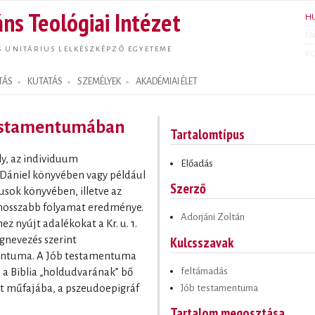
Ugrás a
ns Teológiai Intézet
H
tartalomra
E
S UNITÁRIUS LELKÉSZKÉPZŐ EGYETEME
R
TÁS
KUTATÁS
SZEMÉLYEK
AKADÉMIAI ÉLET
testamentumában
Tartalomtípus
y, az individuum
Előadás
 Dániel könyvében vagy például
Szerző
usok könyvében, illetve az
, hosszabb folyamat eredménye.
Adorjáni Zoltán
z nyújt adalékokat a Kr. u. 1.
Kulcsszavak
gnevezés szerint
amentuma. A Jób testamentuma
feltámadás
i a Biblia „holdudvarának” bő
Jób testamentuma
lt műfajába, a pszeudoepigráf
Tartalom megosztása