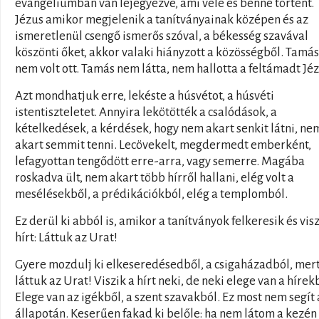
evangéliumban van lejegyezve, ami vele és benne történt.
Jézus amikor megjelenik a tanítványainak középen és az
ismeretlenül csengő ismerős szóval, a békesség szavával
köszönti őket, akkor valaki hiányzott a közösségből. Tamás
nem volt ott. Tamás nem látta, nem hallotta a feltámadt Jéz
Azt mondhatjuk erre, lekéste a húsvétot, a húsvéti
istentiszteletet. Annyira lekötötték a csalódások, a
kételkedések, a kérdések, hogy nem akart senkit látni, ne
akart semmit tenni. Lecövekelt, megdermedt emberként,
lefagyottan tengődött erre-arra, vagy semerre. Magába
roskadva ült, nem akart több hírről hallani, elég volt a
mesélésekből, a prédikációkból, elég a templomból.
Ez derül ki abból is, amikor a tanítványok felkeresik és visz
hírt: Láttuk az Urat!
Gyere mozdulj ki elkeseredésedből, a csigaházadból, mer
láttuk az Urat! Viszik a hírt neki, de neki elege van a hírek
Elege van az igékből, a szent szavakból. Ez most nem segít 
állapotán. Keserűen fakad ki belőle: ha nem látom a kezén