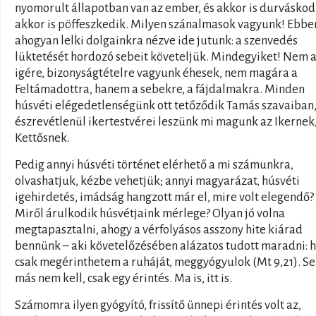
nyomorult állapotban van az ember, és akkor is durváskod
akkor is pöffeszkedik. Milyen szánalmasok vagyunk! Ebben
ahogyan lelki dolgainkra nézve ide jutunk: a szenvedés
lüktetését hordozó sebeit követeljük. Mindegyiket! Nem 
igére, bizonyságtételre vagyunk éhesek, nem magára a
Feltámadottra, hanem a sebekre, a fájdalmakra. Minden
húsvéti elégedetlenségünk ott tetőződik Tamás szavaiban
észrevétlenül ikertestvérei leszünk mi magunk az Ikernek,
Kettősnek.
Pedig annyi húsvéti történet elérhető a mi számunkra,
olvashatjuk, kézbe vehetjük; annyi magyarázat, húsvéti
igehirdetés, imádság hangzott már el, mire volt elegendő?
Miről árulkodik húsvétjaink mérlege? Olyan jó volna
megtapasztalni, ahogy a vérfolyásos asszony hite kiárad
bennünk – aki követelőzésében alázatos tudott maradni: 
csak megérinthetem a ruháját, meggyógyulok (Mt 9,21). 
más nem kell, csak egy érintés. Ma is, itt is.
Számomra ilyen gyógyító, frissítő ünnepi érintés volt az,