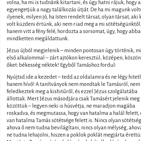
volna, ha mi is tudnánk kitartani, és úgy hatni rájuk, hogy 
egyengetjük a nagy találkozás útját. De ha mi magunk vol
ilyenek, milyen jó, ha Isten rendelt társat, olyan társat, aki 
volt küzdeni értünk, aki nem riad meg a mi sötétségünktől
hanem vitt a fény felé, hordozta a sorsomat, úgy, hogy abb
mindketten megáldattunk.
Jézus újból megjelenik – minden pontosan úgy történik, m
első alkalommal – zárt ajtókon keresztül, középen, köszön
őket: békesség néktek! Egyből Tamáshoz fordul:
Nyújtsd ide a kezedet – tedd az oldalamra és ne légy hitet
hanem hívő! A tanítványok nem mondtak le Tamásról, nem
feledkeztek meg a kishitűről, és ezzel Jézus szolgálatába
állottak. Mert Jézus másodjára csak Tamásért jelenik meg 
közöttük – legyen neki is húsvétja, ne maradjon magába
roskadva, és megmutassa, hogy van hatalma a halál felett,
van hatalma Tamás sötétsége felett is. Nincs olyan sötétség
ahova ő nem tudna bevilágítani, nincs olyan mélység, ahov
ne tudna lehajolni, hiszen a poklok poklát megjárta érettü