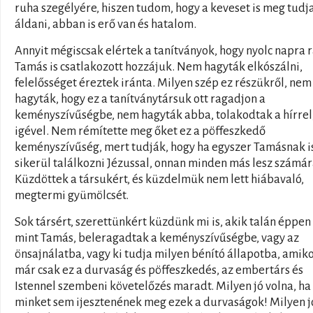
ruha szegélyére, hiszen tudom, hogy a keveset is meg tudj
áldani, abban is erő van és hatalom.
Annyit mégiscsak elértek a tanítványok, hogy nyolc napra 
Tamás is csatlakozott hozzájuk. Nem hagyták elkószálni,
felelősséget éreztek iránta. Milyen szép ez részükről, nem
hagyták, hogy ez a tanítványtársuk ott ragadjon a
keményszívűségbe, nem hagyták abba, tolakodtak a hírrel
igével. Nem rémítette meg őket ez a pöffeszkedő
keményszívűség, mert tudják, hogy ha egyszer Tamásnak i
sikerül találkozni Jézussal, onnan minden más lesz számár
Küzdöttek a társukért, és küzdelmük nem lett hiábavaló,
megtermi gyümölcsét.
Sok társért, szerettünkért küzdünk mi is, akik talán éppen
mint Tamás, beleragadtak a keményszívűségbe, vagy az
önsajnálatba, vagy ki tudja milyen bénító állapotba, amik
már csak ez a durvaság és pöffeszkedés, az embertárs és
Istennel szembeni követelőzés maradt. Milyen jó volna, ha
minket sem ijesztenének meg ezek a durvaságok! Milyen j