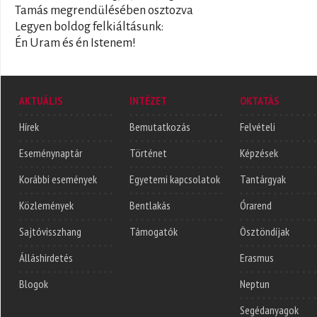
Tamás megrendülésében osztozva
Legyen boldog felkiáltásunk:
Én Uram és én Istenem!
AKTUÁLIS
INTÉZET
OKTATÁS
Hírek
Bemutatkozás
Felvételi
Eseménynaptár
Történet
Képzések
Korábbi események
Egyetemi kapcsolatok
Tantárgyak
Közlemények
Bentlakás
Órarend
Sajtóvisszhang
Támogatók
Ösztöndíjak
Álláshirdetés
Erasmus
Blogok
Neptun
Segédanyagok