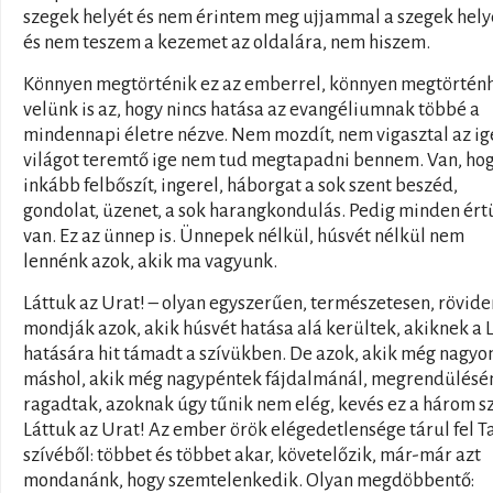
szegek helyét és nem érintem meg ujjammal a szegek hely
és nem teszem a kezemet az oldalára, nem hiszem.
Könnyen megtörténik ez az emberrel, könnyen megtörtén
velünk is az, hogy nincs hatása az evangéliumnak többé a
mindennapi életre nézve. Nem mozdít, nem vigasztal az ige
világot teremtő ige nem tud megtapadni bennem. Van, ho
inkább felbőszít, ingerel, háborgat a sok szent beszéd,
gondolat, üzenet, a sok harangkondulás. Pedig minden ér
van. Ez az ünnep is. Ünnepek nélkül, húsvét nélkül nem
lennénk azok, akik ma vagyunk.
Láttuk az Urat! – olyan egyszerűen, természetesen, rövide
mondják azok, akik húsvét hatása alá kerültek, akiknek a 
hatására hit támadt a szívükben. De azok, akik még nagyo
máshol, akik még nagypéntek fájdalmánál, megrendülésé
ragadtak, azoknak úgy tűnik nem elég, kevés ez a három sz
Láttuk az Urat! Az ember örök elégedetlensége tárul fel 
szívéből: többet és többet akar, követelőzik, már-már azt
mondanánk, hogy szemtelenkedik. Olyan megdöbbentő: