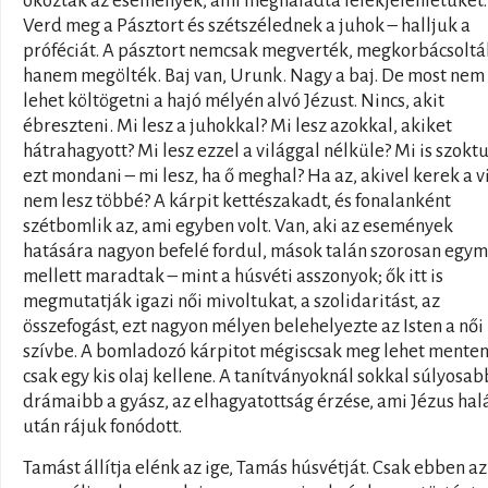
okoztak az események, ami meghaladta lélekjelenlétüket.
Verd meg a Pásztort és szétszélednek a juhok – halljuk a
próféciát. A pásztort nemcsak megverték, megkorbácsoltá
hanem megölték. Baj van, Urunk. Nagy a baj. De most nem
lehet költögetni a hajó mélyén alvó Jézust. Nincs, akit
ébreszteni. Mi lesz a juhokkal? Mi lesz azokkal, akiket
hátrahagyott? Mi lesz ezzel a világgal nélküle? Mi is szokt
ezt mondani – mi lesz, ha ő meghal? Ha az, akivel kerek a v
nem lesz többé? A kárpit kettészakadt, és fonalanként
szétbomlik az, ami egyben volt. Van, aki az események
hatására nagyon befelé fordul, mások talán szorosan egy
mellett maradtak – mint a húsvéti asszonyok; ők itt is
megmutatják igazi női mivoltukat, a szolidaritást, az
összefogást, ezt nagyon mélyen belehelyezte az Isten a női
szívbe. A bomladozó kárpitot mégiscsak meg lehet menten
csak egy kis olaj kellene. A tanítványoknál sokkal súlyosab
drámaibb a gyász, az elhagyatottság érzése, ami Jézus hal
után rájuk fonódott.
Tamást állítja elénk az ige, Tamás húsvétját. Csak ebben az