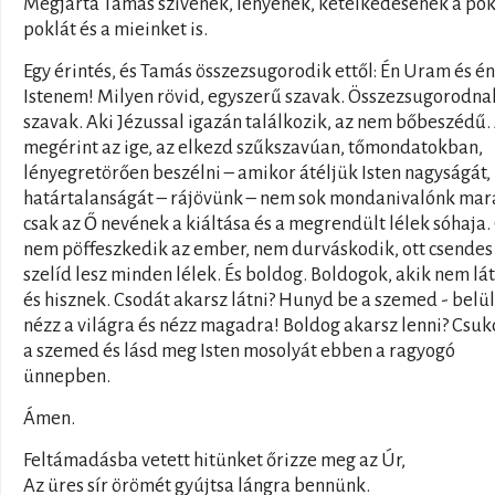
Megjárta Tamás szívének, lényének, kételkedésének a po
poklát és a mieinket is.
Egy érintés, és Tamás összezsugorodik ettől: Én Uram és én
Istenem! Milyen rövid, egyszerű szavak. Összezsugorodna
szavak. Aki Jézussal igazán találkozik, az nem bőbeszédű.
megérint az ige, az elkezd szűkszavúan, tőmondatokban,
lényegretörően beszélni – amikor átéljük Isten nagyságát,
határtalanságát – rájövünk – nem sok mondanivalónk mar
csak az Ő nevének a kiáltása és a megrendült lélek sóhaja.
nem pöffeszkedik az ember, nem durváskodik, ott csendes
szelíd lesz minden lélek. És boldog. Boldogok, akik nem lá
és hisznek. Csodát akarsz látni? Hunyd be a szemed - belül
nézz a világra és nézz magadra! Boldog akarsz lenni? Csuk
a szemed és lásd meg Isten mosolyát ebben a ragyogó
ünnepben.
Ámen.
Feltámadásba vetett hitünket őrizze meg az Úr,
Az üres sír örömét gyújtsa lángra bennünk.