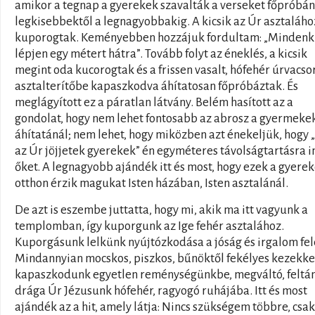
amikor a tegnap a gyerekek szavalták a verseket főpróbán
legkisebbektől a legnagyobbakig. A kicsik az Úr asztaláho
kuporogtak. Keményebben hozzájuk fordultam: „Mindenk
lépjen egy métert hátra”. Tovább folyt az éneklés, a kicsik
megint oda kucorogtak és a frissen vasalt, hófehér úrvacso
asztalterítőbe kapaszkodva áhítatosan főpróbáztak. És
meglágyított ez a páratlan látvány. Belém hasított az a
gondolat, hogy nem lehet fontosabb az abrosz a gyermeke
áhítatánál; nem lehet, hogy miközben azt énekeljük, hogy „
az Úr jöjjetek gyerekek” én egyméteres távolságtartásra 
őket. A legnagyobb ajándék itt és most, hogy ezek a gyere
otthon érzik magukat Isten házában, Isten asztalánál.
De azt is eszembe juttatta, hogy mi, akik ma itt vagyunk a
templomban, így kuporgunk az Ige fehér asztalához.
Kuporgásunk lelkünk nyújtózkodása a jóság és irgalom fel
Mindannyian mocskos, piszkos, bűnöktől fekélyes kezekke
kapaszkodunk egyetlen reménységünkbe, megváltó, felt
drága Úr Jézusunk hófehér, ragyogó ruhájába. Itt és most
ajándék az a hit, amely látja: Nincs szükségem többre, csak