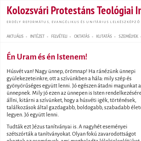
Ugrás
Kolozsvári Protestáns Teológiai I
tarta
ERDÉLY REFORMÁTUS, EVANGÉLIKUS ÉS UNITÁRIUS LELKÉSZKÉPZŐ
AKTUÁLIS
INTÉZET
FELVÉTELI
OKTATÁS
KUTATÁS
SZEMÉLYEK
Search form
Én Uram és én Istenem!
Húsvét van! Nagy ünnep, örömnap! Ha ránézünk ünnepi
gyülekezeteinkre, ott a szívünkben a hála: mily szép és
gyönyörűséges együtt lenni. Jó egészen átadni magunkat 
ünnepnek. Mily jó ezen az ünnepen is Isten rendelkezésér
állni, kitárni a szívünket, hogy a húsvéti igék, történések,
találkozások által gazdagabb, boldogabb, szabadabb éle
legyen. Jó együtt lenni.
Tudták ezt Jézus tanítványai is. A nagyhét eseményei
szétszórták a tanítványokat. Olyan fokú zavarodottságot