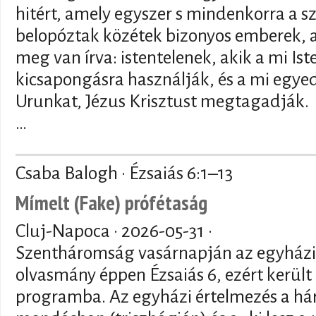
hitért, amely egyszer s mindenkorra a sz
belopóztak közétek bizonyos emberek, a
meg van írva: istentelenek, akik a mi I
kicsapongásra használják, és a mi egye
Urunkat, Jézus Krisztust megtagadják.
…
Csaba Balogh · Ézsaiás 6:1–13
Mímelt (Fake) prófétaság
Cluj-Napoca ·
2026-05-31
·
Szentháromság vasárnapján az egyház
olvasmány éppen Ézsaiás 6, ezért került b
programba. Az egyházi értelmezés a há