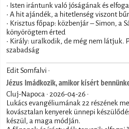
• Isten irántunk való jóságának és elfog
• A hit ajándék, a hitetlenség viszont bű
• Krisztus főpap: közbenjár – Simon, a S
könyörögtem érted
• Király: uralkodik, de még nem látjuk. 
szabadság
Edit Somfalvi ·
Jézus Imádkozik, amikor kísért bennünk
Cluj-Napoca ·
2026-04-26
·
Lukács evangéliumának 22 részének me
kovásztalan kenyerek ünnepi készülődése
készül, a maga módján.