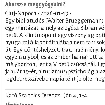
Akarsz-e meggyógyulni?
Cluj-Napoca ·
2026-01-19
·
Egy bibliatudós (Walter Brueggemann) a
egy mintázat, amely az egész Biblián vé
betű. A kiindulópont egy viszonylag opti
nyugalmi állapot általában nem tart soká
út. Egy döntéshelyzet, traumaélmény, kon
egyensúlyból, és az ember hamar ott ta
mélyponton, lent a V betű csúcsánál. Eg
január 19-ét, a turizmus/pszichológia 
legdepresszívebb napjaként jelölte meg
Kató Szabolcs Ferencz · Jón 4, 1-4
Jónás igaza