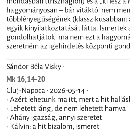
mondásban (triszhágión) és a „ki lesz a
hagyományosan – bár vitáktól nem men
többlényegűségének (klasszikusabban:
egyik kinyilatkoztatását látta. Ismertek
gondolhatjátok: ma nem ezt a hagyomá
szeretném az igehirdetés központi gondo
Sándor Béla Visky ·
Mk 16,14-20
Cluj-Napoca ·
2026-05-14
·
• Azért lehetünk ma itt, mert a hit hallá
• Lehetett láng, de nem lehetett hamva
• Ahány igazság, annyi szeretet
• Kálvin: a hit bizalom, ismeret