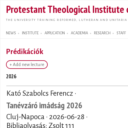
Skip t
Protestant Theological Institute
main
conte
THE UNIVERSITY TRAINING REFORMED, LUTHERAN AND UNITARIA
NEWS
INSTITUTE
APPLICATION
ACADEMIA
RESEARCH
STAFF
Search form
Prédikációk
+ Add new lecture
2026
Kató Szabolcs Ferencz ·
Tanévzáró imádság 2026
Cluj-Napoca ·
2026-06-28
·
Bibliaolvasás: Zsolt 111