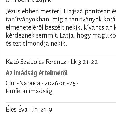
Jézus ebben mesteri. Hajszálpontosan ész
tanítványokban: míg a tanítványok kor
elmeneteléről beszélt nekik, kíváncsian
kérdeznek semmit. Látja, hogy magukba
és ezt elmondja nekik.
Kató Szabolcs Ferencz · Lk 3:21-22
Az imádság értelméről
Cluj-Napoca ·
2026-01-25
·
Prófétai imádság
Éles Éva · Jn 5:1-9