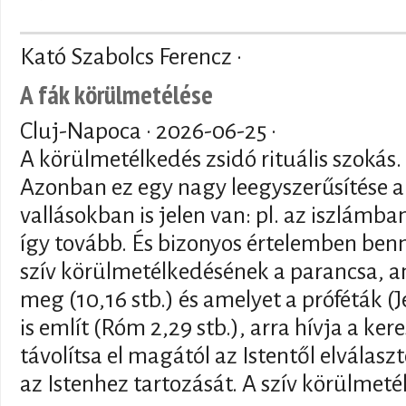
Kató Szabolcs Ferencz ·
A fák körülmetélése
Cluj-Napoca ·
2026-06-25
·
A körülmetélkedés zsidó rituális szokás
Azonban ez egy nagy leegyszerűsítése 
vallásokban is jelen van: pl. az iszlámba
így tovább. És bizonyos értelemben bennü
szív körülmetélkedésének a parancsa, 
meg (10,16 stb.) és amelyet a próféták (Je
is említ (Róm 2,29 stb.), arra hívja a ke
távolítsa el magától az Istentől elválaszt
az Istenhez tartozását. A szív körülmeté