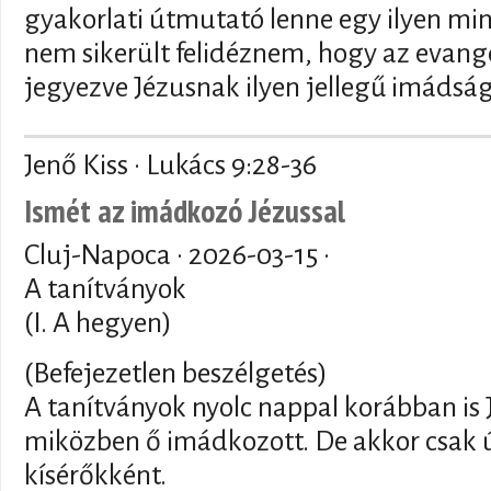
gyakorlati útmutató lenne egy ilyen m
nem sikerült felidéznem, hogy az evang
jegyezve Jézusnak ilyen jellegű imádsá
Jenő Kiss · Lukács 9:28-36
Ismét az imádkozó Jézussal
Cluj-Napoca ·
2026-03-15
·
A tanítványok
(I. A hegyen)
(Befejezetlen beszélgetés)
A tanítványok nyolc nappal korábban is J
miközben ő imádkozott. De akkor csak ú
kísérőkként.