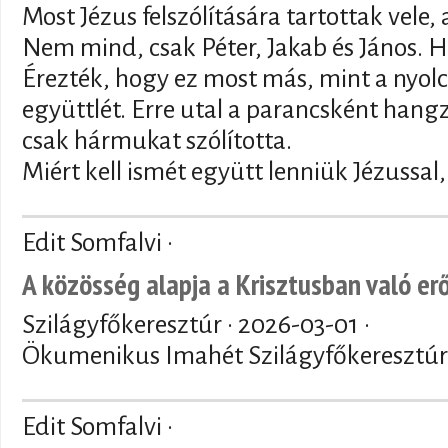
Most Jézus felszólítására tartottak vele
Nem mind, csak Péter, Jakab és János. H
Érezték, hogy ez most más, mint a nyol
együttlét. Erre utal a parancsként hangzó
csak hármukat szólította.
Miért kell ismét együtt lenniük Jézussa
Edit Somfalvi ·
A közösség alapja a Krisztusban való erő
Szilágyfőkeresztúr ·
2026-03-01
·
Ökumenikus Imahét Szilágyfőkeresztúro
Edit Somfalvi ·