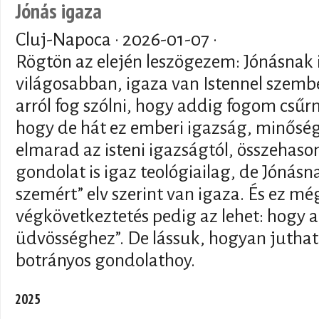
Jónás igaza
Cluj-Napoca ·
2026-01-07
·
Rögtön az elején leszögezem: Jónásnak
világosabban, igaza van Istennel szemb
arról fog szólni, hogy addig fogom csűr
hogy de hát ez emberi igazság, minősé
elmarad az isteni igazságtól, összehasonl
gondolat is igaz teológiailag, de Jónásn
szemért” elv szerint van igaza. És ez még
végkövetkeztetés pedig az lehet: hogy a
üdvösséghez”. De lássuk, hogyan juthatu
botrányos gondolathoy.
2025