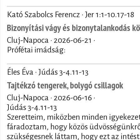
Kató Szabolcs Ferencz · Jer 1:1-10.17-18
Bizonyítási vágy és bizonytalankodás k
Cluj-Napoca ·
2026-06-21
·
Prófétai imádság:
Éles Éva · Júdás 3-4.11-13
Tajtékzó tengerek, bolygó csillagok
Cluj-Napoca ·
2026-06-16
·
Júdás 3-4.11-13
Szeretteim, miközben minden igyekez
fáradoztam, hogy közös üdvösségünkről
szükségesnek láttam, hogy ezt az intés