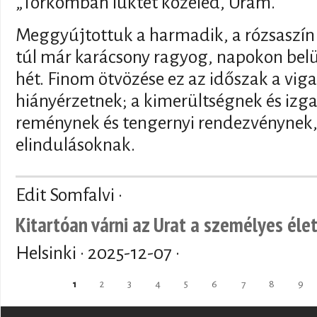
„Torkomban lüktet közeled, Uram.”
Meggyújtottuk a harmadik, a rózsaszín 
túl már karácsony ragyog, napokon bel
hét. Finom ötvözése ez az időszak a vig
hiányérzetnek; a kimerültségnek és izg
reménynek és tengernyi rendezvénynek
elindulásoknak.
Edit Somfalvi ·
Kitartóan várni az Urat a személyes él
Helsinki ·
2025-12-07
·
Pages
1
2
3
4
5
6
7
8
9