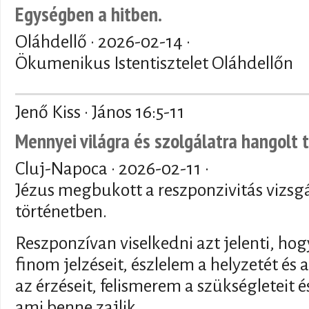
Egységben a hitben.
Oláhdellő ·
2026-02-14
·
Ökumenikus Istentisztelet Oláhdellőn
Jenő Kiss · János 16:5-11
Mennyei világra és szolgálatra hangolt 
Cluj-Napoca ·
2026-02-11
·
Jézus megbukott a reszponzivitás vizsg
történetben.
Reszponzívan viselkedni azt jelenti, h
finom jelzéseit, észlelem a helyzetét és 
az érzéseit, felismerem a szükségleteit
ami benne zajlik.