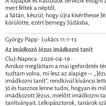
A főpapok és írástudók tervezik elfogni J
mert féltek a néptől,
a Sátán, készül, hogy újra kísérthesse J
körülötte, ezért bemegy Júdásba,
György Papp · Lukács 11:1-13
Az imádkozó Jézus imádkozni tanít
Cluj-Napoca ·
2026-04-19
·
Amikor megláttam a mai igehirdetés té
tudtam volna, mi lesz az alapige –: „Jé
imádkozni tanít”, rendkívül kíváncsi le
jó és hasznos lenne tudni, hogyan és mi
imádkozott Jézus, mielőtt imádkozni ta
tanítványait. Lelkipásztorok, tanárok s