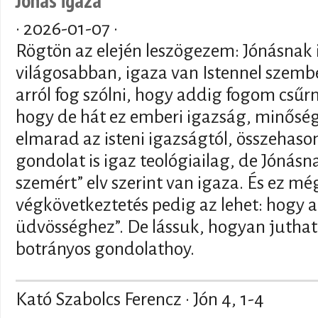
·
2026-01-07
·
Rögtön az elején leszögezem: Jónásnak
világosabban, igaza van Istennel szemb
arról fog szólni, hogy addig fogom csűr
hogy de hát ez emberi igazság, minősé
elmarad az isteni igazságtól, összehasonl
gondolat is igaz teológiailag, de Jónásn
szemért” elv szerint van igaza. És ez még
végkövetkeztetés pedig az lehet: hogy a
üdvösséghez”. De lássuk, hogyan juthatu
botrányos gondolathoy.
Kató Szabolcs Ferencz · Jón 4, 1-4