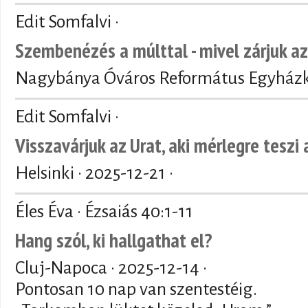
Edit Somfalvi ·
Szembenézés a múlttal - mivel zárjuk a
Nagybánya Óváros Református Egyházk
Edit Somfalvi ·
Visszavárjuk az Urat, aki mérlegre teszi
Helsinki ·
2025-12-21
·
Éles Éva · Ézsaiás 40:1-11
Hang szól, ki hallgathat el?
Cluj-Napoca ·
2025-12-14
·
Pontosan 10 nap van szentestéig.