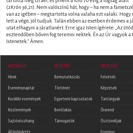
tartotta meg Izráel, és pihent a föld 70 évig a fogság alatt
(2Krón 36,21). Nem valószínű hát, hogy – ha nem a fametsz
van az igében – megtartotta volna valaha ezt valaki. Hogy
lett a vége, jól tudjuk. Talán ebben az esetben érdemes a j
utat elhagyni a járatlanért. Erre igaz Isten ígérete: „Az ötö
esztendőben bőven fog teremni nektek. Én az Úr vagyok a t
Istenetek." Ámen.
AKTUÁLIS
INTÉZET
OKTATÁS
Hírek
Bemutatkozás
Felvételi
Eseménynaptár
Történet
Képzések
Korábbi események
Egyetemi kapcsolatok
Tantárgyak
Közlemények
Bentlakás
Órarend
Sajtóvisszhang
Támogatók
Ösztöndíjak
Álláshirdetés
Erasmus