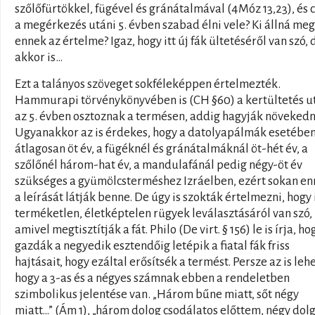
szőlőfürtökkel, fügével és gránátalmával (4Móz 13,23), és 
a megérkezés utáni 5. évben szabad élni vele? Ki állná meg
ennek az értelme? Igaz, hogy itt új fák ültetéséről van szó, 
akkor is…
Ezt a talányos szöveget sokféleképpen értelmezték.
Hammurapi törvénykönyvében is (CH §60) a kertültetés u
az 5. évben osztoznak a termésen, addig hagyják növekedn
Ugyanakkor az is érdekes, hogy a datolyapálmák esetébe
átlagosan öt év, a fügéknél és gránátalmáknál öt-hét év, a
szőlőnél három-hat év, a mandulafánál pedig négy-öt év
szükséges a gyümölcsterméshez Izráelben, ezért sokan e
a leírását látják benne. De úgy is szokták értelmezni, hogy i
terméketlen, életképtelen rügyek leválasztásáról van szó,
amivel megtisztítják a fát. Philo (De virt. § 156) le is írja, ho
gazdák a negyedik esztendőig letépik a fiatal fák friss
hajtásait, hogy ezáltal erősítsék a termést. Persze az is lehe
hogy a 3-as és a négyes számnak ebben a rendeletben
szimbolikus jelentése van. „Három bűne miatt, sőt négy
miatt…” (Ám 1), „három dolog csodálatos előttem, négy dol