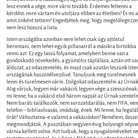
lesz ennek a vége, mire várni tovább. Érdemes feltenni a
kérdést: mire vártam én utoljára ebben az életben? És mi a
amit önként tettem? Engedjétek meg, hogy megelőlegezz
nem lesz hosszú a lista.
Isten országába azonban nem lehet csak úgy ajtóstul
berontani, nem lehet egyik pillanatról a másikra birtokba
venni azt. Ez egy lassú folyamat, amelyben benne van a
gondoskodó növekedés, a gyümölcs táplálása, aztán ott va
áldozat, az odaszentelés, és majd csak azután leszünk Iste
országának haszonélvezőivé. Tanuljunk meg türelmesnek
lenni és türelmesen várni. Dolgokat odaszentelni az Úrnak
Alig várjuk, legyen már vakáció, legyen vége a szessziónak
mi lenne, ha a vakáció első három napját az Úrnak szentel
Nem baráti találkozók, nem sorozatdarálás, nem FIFA, ne
telefon – bibliaolvasás, imádság, ének. Mi lenne, ha legalá
órát? Változtatna-e valamit a vakációdon? Remélem, őssze
megmondjátok. A pusztában negyven évig bolyongó népn
várnia kellett volna. Azt tudjuk, hogy a nyugaloméveket 