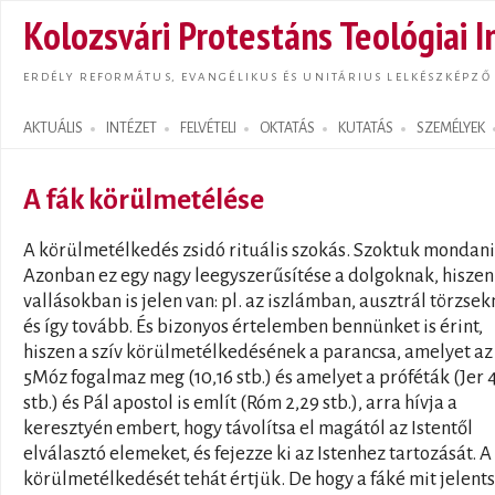
Ugrás
Kolozsvári Protestáns Teológiai I
tarta
ERDÉLY REFORMÁTUS, EVANGÉLIKUS ÉS UNITÁRIUS LELKÉSZKÉPZŐ
AKTUÁLIS
INTÉZET
FELVÉTELI
OKTATÁS
KUTATÁS
SZEMÉLYEK
Search form
A fák körülmetélése
A körülmetélkedés zsidó rituális szokás. Szoktuk mondani
Azonban ez egy nagy leegyszerűsítése a dolgoknak, hisze
vallásokban is jelen van: pl. az iszlámban, ausztrál törzsek
és így tovább. És bizonyos értelemben bennünket is érint,
hiszen a szív körülmetélkedésének a parancsa, amelyet az
5Móz fogalmaz meg (10,16 stb.) és amelyet a próféták (Jer 
stb.) és Pál apostol is említ (Róm 2,29 stb.), arra hívja a
keresztyén embert, hogy távolítsa el magától az Istentől
elválasztó elemeket, és fejezze ki az Istenhez tartozását. A 
körülmetélkedését tehát értjük. De hogy a fáké mit jelents