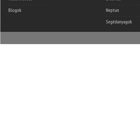
Blogok
Neptun
Segédanyagok