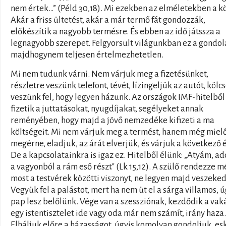
nem értek…” (Péld 30,18). Mi ezekben az elméletekben a k
Akár a friss ültetést, akár a már termő fát gondozzák,
előkészítik a nagyobb termésre. És ebben az idő játssza a
legnagyobb szerepet. Felgyorsult világunkban ez a gondol
majdhogynem teljesen értelmezhetetlen.
Mi nem tudunk várni. Nem várjuk meg a fizetésünket,
részletre veszünk telefont, tévét, lízingeljük az autót, kölc
veszünk fel, hogy legyen házunk. Az országok IMF-hitelből
fizetik a juttatásokat, nyugdíjakat, segélyeket annak
reményében, hogy majd a jövő nemzedéke kifizeti a ma
költségeit. Mi nem várjuk meg a termést, hanem még mielő
megérne, eladjuk, az árát elverjük, és várjuk a következő é
De a kapcsolatainkra is igaz ez. Hitelből élünk: „Atyám, ad
a vagyonból a rám eső részt" (Lk 15,12). A szülő rendezze m
most a testvérek közötti viszonyt, ne legyen majd veszeked
Vegyük fel a palástot, mert ha nem üt el a sárga villamos, ú
pap lesz belőlünk. Vége van a szessziónak, kezdődik a vaká
egy istentisztelet ide vagy oda már nem számít, irány haza.
Elháljuk előre a házasságot, úgyis komolyan gondoljuk, e