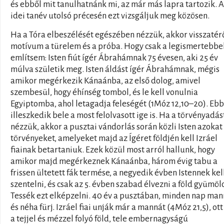
és ebből mit tanulhatnánk mi, az már más lapra tartozik. 
idei tanév utolsó précesén ezt vizsgáljuk meg közösen.
Ha a Tóra elbeszélését egészében nézzük, akkor visszatér
motívum a türelem és a próba. Hogy csak a legismertebbe
említsem: Isten fiút ígér Ábrahámnak 75 évesen, aki 25 év
múlva születik meg. Isten áldást ígér Ábrahámnak, mégis
amikor megérkezik Kánaánba, az első dolog, amivel
szembesül, hogy éhínség tombol, és le kell vonulnia
Egyiptomba, ahol letagadja feleségét (1Móz 12,10–20). Eb
illeszkedik bele a most felolvasott ige is. Ha a törvényadás
nézzük, akkor a pusztai vándorlás során közli Isten azokat
törvényeket, amelyeket majd az Ígéret földjén kell Izráel
fiainak betartaniuk. Ezek közül most arról hallunk, hogy
amikor majd megérkeznek Kánaánba, három évig tabu a
frissen ültetett fák termése, a negyedik évben Istennek kel
szentelni, és csak az 5. évben szabad élvezni a föld gyümölc
Tessék ezt elképzelni. 40 év a pusztában, minden nap ma
és néha fürj. Izráel fiai unják már a mannát (4Móz 21,5), ott
a tejjel és mézzel folyó föld, tele embernagyságú